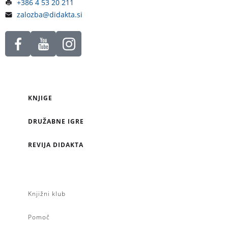
+386 4 53 20 211
zalozba@didakta.si
KNJIGE
DRUŽABNE IGRE
REVIJA DIDAKTA
Knjižni klub
Pomoč