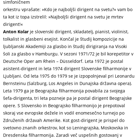
simfoničnem
orkestru vprašate: »Kdo je najboljši dirigent na svetu?« vam bo
ta kot iz topa izstrelil: »Najboljši dirigent na svetu je mrtev
dirigent!«
Anton Kolar
je slovenski dirigent, skladatelj, pianist, violinist,
tolkalist in glasbeni esejist. Končal je študij kompozicije na
ljubljanski Akademiji za glasbo in študij dirigiranja na Visoki
šoli za glasbo v Hamburgu. V sezoni 1971/72 je bil korepetitor v
Deutsche Oper am Rhein – Düsseldorf. Leta 1972 je postal
asistent-dirigent in leta 1974 dirigent Slovenske filharmonije v
Ljubljani. Od leta 1975 do 1979 se je izpopolnjeval pri Leonardu
Bernsteinu (Salzburg, Los Angeles in Dunajska državna opera).
Leta 1979 ga je Beograjska filharmonija povabila za svojega
šefa-dirigenta, tri leta pozneje pa je postal dirigent Beograjske
opere. S Slovensko in Beograjsko filharmonijo je prepotoval
skoraj vse evropske dežele in vodil enomesečno turnejo po
Združenih državah Amerike. Kot gost-dirigent je prispel do
svetovno znanih orkestrov, kot so Leningrajska, Moskovska in
Dresdenska filharmonija. Zaradi več uspešnih gostovanj v