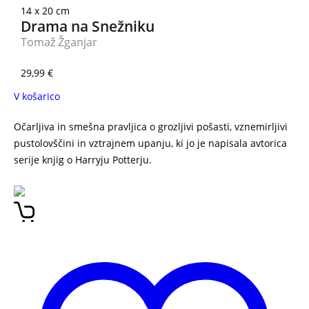
14 x 20 cm
Drama na Snežniku
Tomaž Žganjar
29,99
€
V košarico
Očarljiva in smešna pravljica o grozljivi pošasti, vznemirljivi
pustolovščini in vztrajnem upanju, ki jo je napisala avtorica
serije knjig o Harryju Potterju.
J. K. Rowling Ikabog