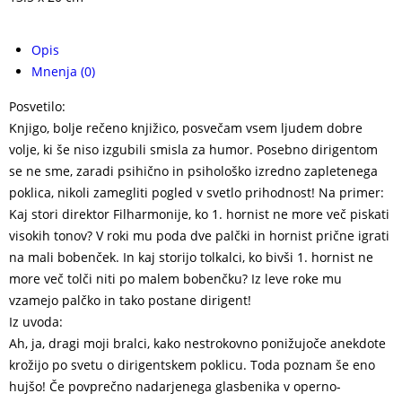
Opis
Mnenja (0)
Posvetilo:
Knjigo, bolje rečeno knjižico, posvečam vsem ljudem dobre
volje, ki še niso izgubili smisla za humor. Posebno dirigentom
se ne sme, zaradi psihično in psihološko izredno zapletenega
poklica, nikoli zamegliti pogled v svetlo prihodnost! Na primer:
Kaj stori direktor Filharmonije, ko 1. hornist ne more več piskati
visokih tonov? V roki mu poda dve palčki in hornist prične igrati
na mali bobenček. In kaj storijo tolkalci, ko bivši 1. hornist ne
more več tolči niti po malem bobenčku? Iz leve roke mu
vzamejo palčko in tako postane dirigent!
Iz uvoda:
Ah, ja, dragi moji bralci, kako nestrokovno ponižujoče anekdote
krožijo po svetu o dirigentskem poklicu. Toda poznam še eno
hujšo! Če povprečno nadarjenega glasbenika v operno-