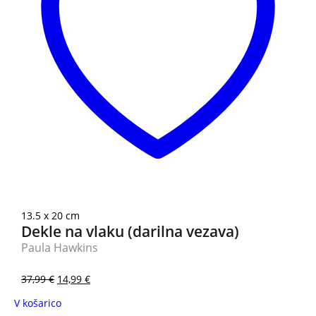
13.5 x 20 cm
Dekle na vlaku (darilna vezava)
Paula Hawkins
37,99
€
14,99
€
V košarico