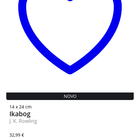
NOVO
14 x 24 cm
Ikabog
J. K. Rowling
32,99
€