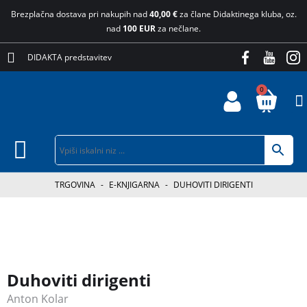
Brezplačna dostava pri nakupih nad
40,00 €
za člane Didaktinega kluba, oz.
nad
100 EUR
za nečlane.
DIDAKTA predstavitev
0
TRGOVINA
-
E-KNJIGARNA
-
DUHOVITI DIRIGENTI
Duhoviti dirigenti
Anton Kolar