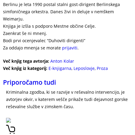
Berlinu je leta 1990 postal stalni gost-dirigent Berlinskega
simfoničnega orkestra. Danes živi in deluje v nemškem
Weimarju.
Knjiga je izšla s podporo Mestne občine Celje.
Zaenkrat še ni mnenj.
Bodi prvi ocenjevalec “Duhoviti dirigenti”
Za oddajo mnenja se morate
prijaviti
.
Več knjig tega avtorja:
Anton Kolar
Več knjig iz kategorij:
E-knjigarna
,
Leposlovje
,
Proza
Priporočamo tudi
Kriminalna zgodba, ki se razvije v reševalno intervencijo, je
avtorjev okvir, v katerem vešče prikaže tudi dejavnost gorske
reševalne službe v zimskem času.
DRAMA NA SNEŽNIKU –
TOMAŽ ŽGAJNAR