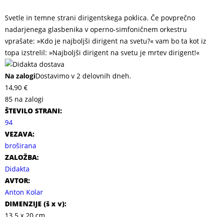
Svetle in temne strani dirigentskega poklica. Če povprečno
nadarjenega glasbenika v operno-simfoničnem orkestru
vprašate: »Kdo je najboljši dirigent na svetu?« vam bo ta kot iz
topa izstrelil: »Najboljši dirigent na svetu je mrtev dirigent!«
Na zalogi
Dostavimo v 2 delovnih dneh.
14,90
€
85 na zalogi
ŠTEVILO STRANI:
94
VEZAVA:
broširana
ZALOŽBA:
Didakta
AVTOR:
Anton Kolar
DIMENZIJE (
š x v
):
13.5 x 20 cm