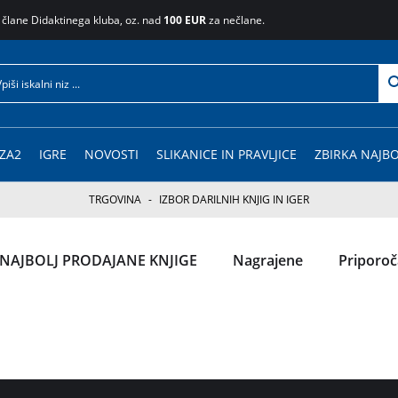
 člane Didaktinega kluba, oz. nad
100 EUR
za nečlane.
ZA2
IGRE
NOVOSTI
SLIKANICE IN PRAVLJICE
ZBIRKA NAJBO
TRGOVINA
-
IZBOR DARILNIH KNJIG IN IGER
NAJBOLJ PRODAJANE KNJIGE
Nagrajene
Priporo