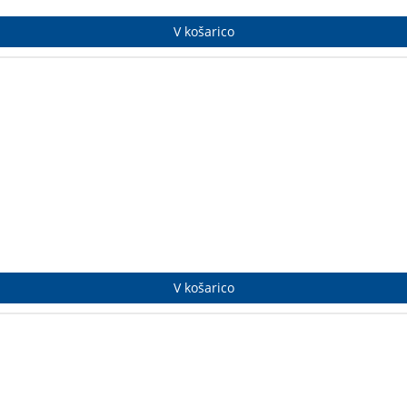
V košarico
skandinavskega noirja. Pravzaprav ravno nasprotno, tako rekoč postav
umorja in zapakiranega v hudomušno, lahkotno in toplosrčno eskap
V košarico
mpleksnih in nedostopnih alpinistov na svetu.
Voytek Kurtyka
– UM
 alpinist in avtor knjige Onkraj gore