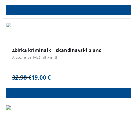
Alexander McCall Smith
ne sledi Larssonovi krvavi tradiciji 
skandinavskega blanca
, začinjenega s ščepcem britanskega h
Zbirka kriminalk – skandinavski blanc
Alexander McCall Smith
32,98
€
19,00
€
Poglobljena in napeta biografija enega najbolj cenjenih, ko
Dragulj gorniške literature. –
Steve House
,