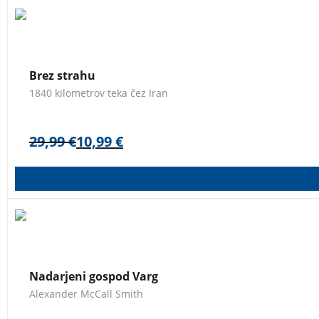
Kristina Paltén, svetovna rekorderka v teku na tekalni stezi, 
sami uspe dva meseca vztrajati na cestah dežele, v kateri je v
Brez strahu
1840 kilometrov teka čez Iran
29,99
€
10,99
€
Detektiv Ulf Varg, zaposlen v malmöjskem Oddelku za občutl
zloglasnega pisatelja Nilsa Personna-Cederströma.
Nadarjeni gospod Varg
Alexander McCall Smith