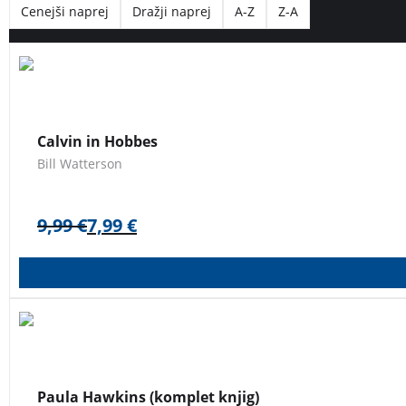
Cenejši naprej
Dražji naprej
A-Z
Z-A
Že peta knjiga v seriji stripov o legendarnih junakih Calvinu
Calvin in Hobbes
Bill Watterson
9,99
€
7,99
€
Zbirka uspešnic Paule Hawkins:
Dekle na vlaku
(23 milijonov
Paula Hawkins (komplet knjig)