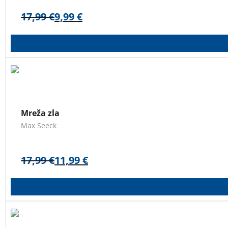
17,99
€
9,99
€
Novi roman nagrajenega finskega avtorja Maxa Seecka.
Mreža zla
Max Seeck
17,99
€
11,99
€
Prva pop rock glasbena kriminalka, ki vas pelje v svet zaku