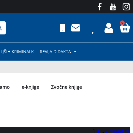
0
LJŠIH KRIMINALK
REVIJA DIDAKTA
čamo
e-knjige
Zvočne knjige
1
2
…
6
Naslednji