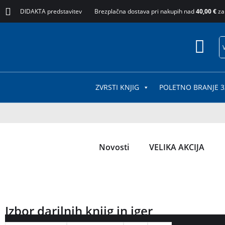
DIDAKTA predstavitev
Brezplačna dostava pri nakupih nad
40,00 €
za
ZVRSTI KNJIG
POLETNO BRANJE 3
Novosti
VELIKA AKCIJA
Izbor darilnih knjig in iger