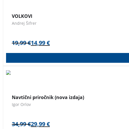
PONATIS USPEŠNICE.
VOLKOVI ANDREJ ŠIFRER
VOLKOVI
Andrej Šifrer
19,99
€
14,99
€
NAVTIČNI PRIROČNIK je praktični vodnik domačega avtorja, ki 
morju. Za vse ljubitelje morja in plovbe!
NAVTIČNI PRIROČNI
Navtični priročnik (nova izdaja)
Igor Orlov
34,99
€
29,99
€