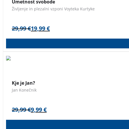
Umetnost svobode
Življenje in plezalni vzponi Voyteka Kurtyke
29,99
€
19,99
€
Potepanje tridesetletnika po Latinski Ameriki, Aziji in Afriki.
blagovna znamka v malem.
Kje je Jan?
Jan Konečnik
29,99
€
9,99
€