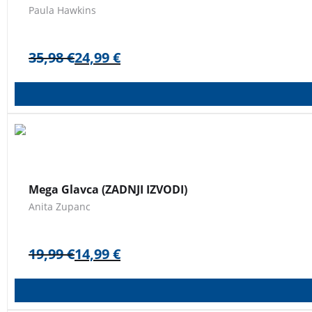
Paula Hawkins
35,98
€
24,99
€
Dvanajstletnega Svita sošolci kličejo Glavca, sam pa pravi, d
verjame, da je odličen kuhar in, ja, odrasli in njihovi nasve
Mega Glavca (ZADNJI IZVODI)
Anita Zupanc
19,99
€
14,99
€