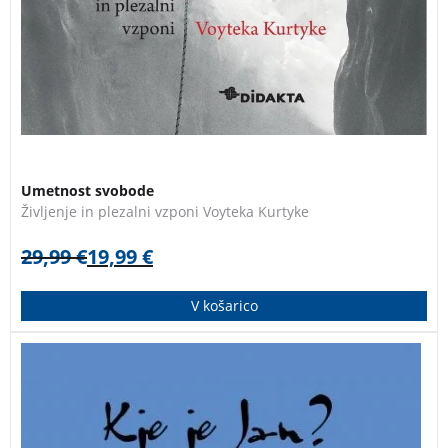
Umetnost svobode
Življenje in plezalni vzponi Voyteka Kurtyke
29,99
€
19,99
€
V košarico
Potepanje tridesetletnika po Latinski Ameriki, Aziji in
Afriki. V letu, ko je obšel zemeljsko oblo, je spletni
portal MMC objavljal popotne zapise, ki so pod
naslovom »Kje je Jan?« postali blagovna znamka v