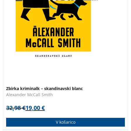
Zbirka kriminalk – skandinavski blanc
Alexander McCall Smith
32,98
€
19,00
€
V košarico