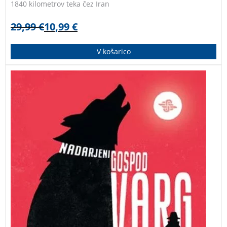
1840 kilometrov teka čez Iran
29,99
€
10,99
€
V košarico
Detektiv Ulf Varg, zaposlen v malmöjskem Oddelku za
občutljive zločine, kjer obravnavajo najbolj nenavadne
primere na Švedskem, se tokrat spoprime s primerom
anonimnega izsiljevanja zloglasnega pisatelja Nilsa
Personna-Cederströma.