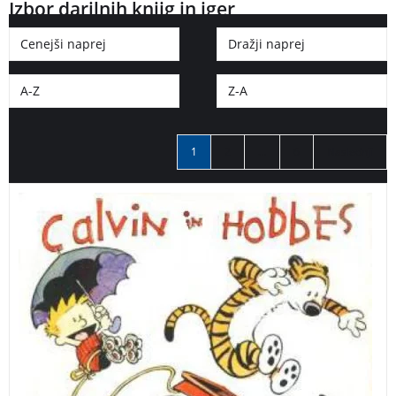
Izbor darilnih knjig in iger
Cenejši naprej
Dražji naprej
A-Z
Z-A
1
2
…
6
Naslednji
Že peta knjiga v seriji stripov o legendarnih junakih
Calvinu in Hobbesu.