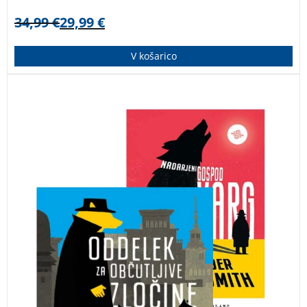
34,99
€
29,99
€
V košarico
Alexander McCall Smith
ne sledi Larssonovi krvavi
tradiciji skandinavskega noirja. Pravzaprav ravno
nasprotno, tako rekoč postavljeno na glavo. Zbirka
knjig novega žanra, t. i.
skandinavskega blanca
,
začinjenega s ščepcem britanskega humorja in
zapakiranega v hudomušno, lahkotno in toplosrčno
eskapistično branje.
Zbirka kriminalk – skandinavski
blanc