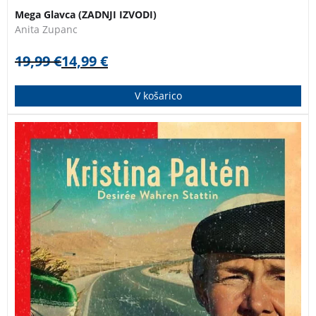
Mega Glavca (ZADNJI IZVODI)
Anita Zupanc
19,99
€
14,99
€
V košarico
Kristina Paltén, svetovna rekorderka v teku na tekalni
stezi, se je jeseni leta 2015 odločila preteči Iran, da bi
s tem preizkusila samo sebe in premagala svoje
strahove. Ji kot ženski lahko sami uspe dva meseca
vztrajati na cestah dežele, v kateri je v veljavi šeriatsko
pravo?