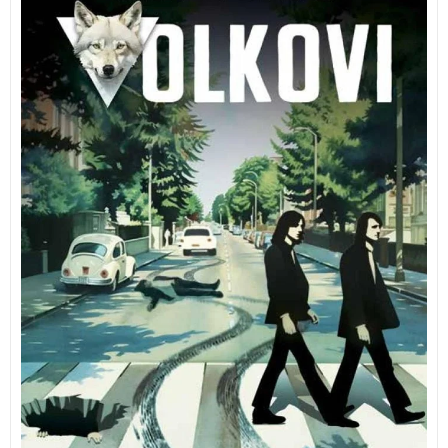
KNJIGA S PODPISOM AVTORJA! PONATIS USPEŠNICE.
VOLKOVI ANDREJ ŠIFRER