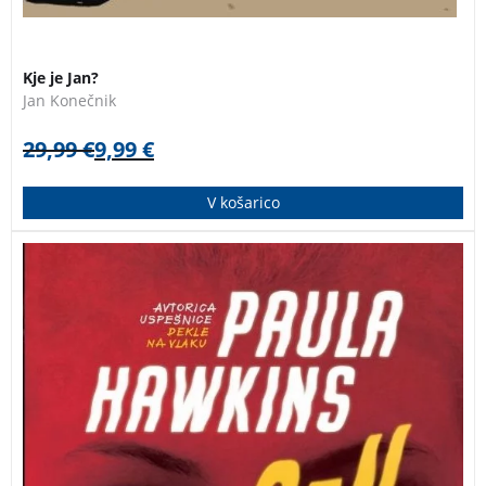
Kje je Jan?
Jan Konečnik
29,99
€
9,99
€
V košarico
Nov roman Paule Hawkins, avtorice uspešnic Dekle na
vlaku in Pod gladino. Knjiga se je takoj po izidu
povzpela na lestvice najbolj prodajanih knjig v Veliki
Britaniji in ZDA.