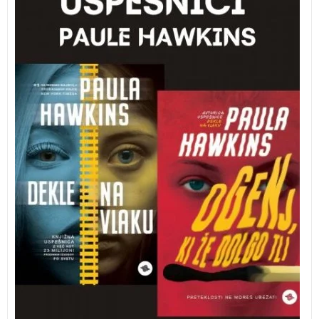
milijonov prodanih izvodov) in
Ogenj, ki že dolgo tli.