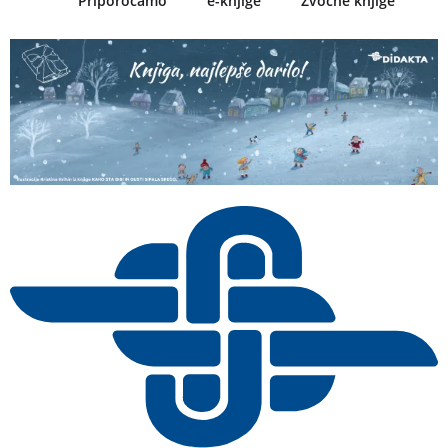
Priporočamo
e-knjige
Zvočne knjige