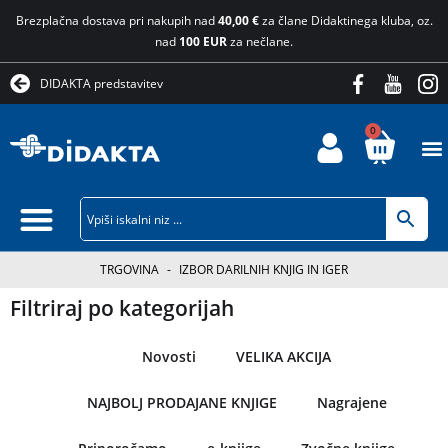
Brezplačna dostava pri nakupih nad
40,00 €
za člane Didaktinega kluba, oz.
nad
100 EUR
za nečlane.
DIDAKTA predstavitev
0
TRGOVINA
-
IZBOR DARILNIH KNJIG IN IGER
Filtriraj po kategorijah
Novosti
VELIKA AKCIJA
NAJBOLJ PRODAJANE KNJIGE
Nagrajene