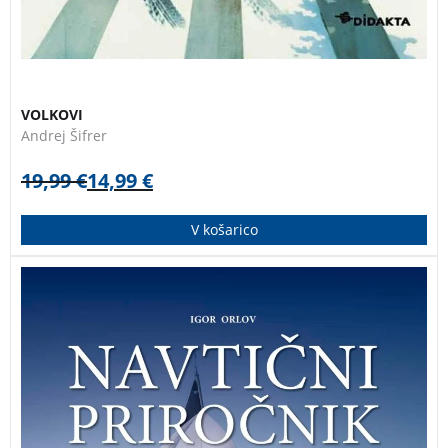
VOLKOVI
Andrej Šifrer
19,99
€
14,99
€
V košarico
NAVTIČNI PRIROČNIK je praktični vodnik domačega
avtorja, ki v besedi in sliki razumljivo pojasni osnovne
pojme iz oceanografije, meteorologije, navigacije,
pomorskih veščin ter varnosti na morju. Za vse
ljubitelje morja in plovbe!
NAVTIČNI PRIROČNIK IGOR
ORLOV