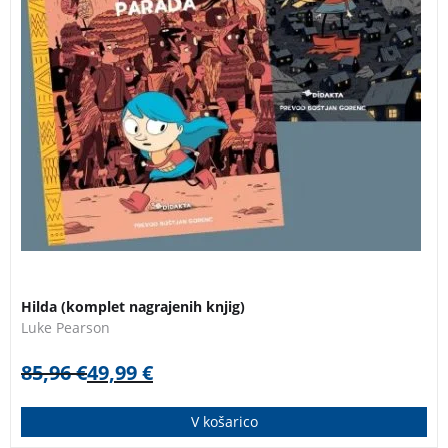
Hilda (komplet nagrajenih knjig)
Luke Pearson
85,96
€
49,99
€
V košarico