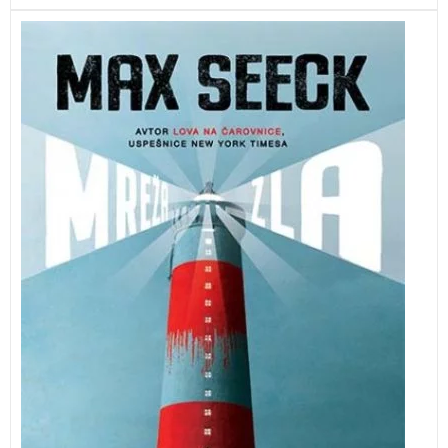
Novi roman nagrajenega finskega avtorja Maxa
Seecka.