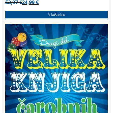
53,97
€
24,99
€
V košarico
Abrakadabra, čira čara! Ta čudovita knjiga najboljših
čarobnih trikov ti bo pomagala, da boš postal novi
Houdini!