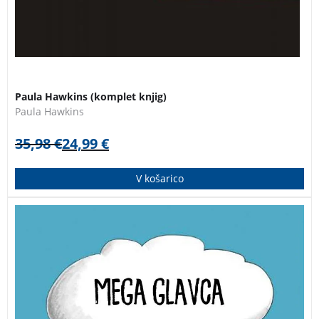
Paula Hawkins (komplet knjig)
Paula Hawkins
35,98
€
24,99
€
V košarico
Dvanajstletnega Svita sošolci kličejo Glavca, sam pa
pravi, da je kar Mega Glavca. Ne prenaša neumnosti,
blesti v logiki, obožuje nogomet, zna opraviti z duhovi,
ima direktorske ideje, verjame, da je odličen kuhar in,
ja, odrasli in njihovi nasveti mu gredo hudo na živce –
čeprav mora včasih priznati, da imajo prav …