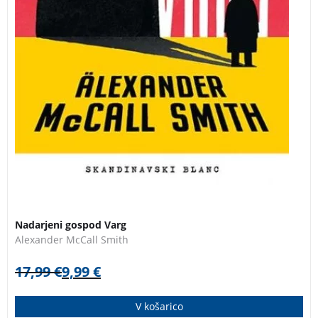
3 za 2
Nadarjeni gospod Varg
Alexander McCall Smith
17,99
€
9,99
€
V košarico