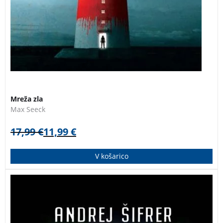
Mreža zla
Max Seeck
17,99
€
11,99
€
V košarico
Prva pop rock glasbena kriminalka, ki vas pelje v svet
zakulisja z vsemi bleščicami, ki jih ponuja slava, in
temnimi platmi, ki so navadnim smrtnikom neznane.