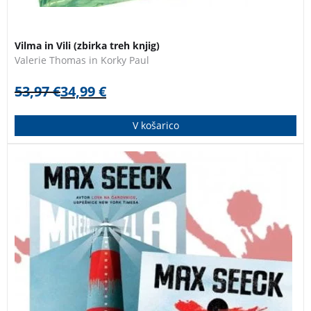
Vilma in Vili (zbirka treh knjig)
Valerie Thomas in Korky Paul
53,97
€
34,99
€
V košarico
Zbirka uspešnic nagrajenega finskega avtorja Maxa
Seecka.