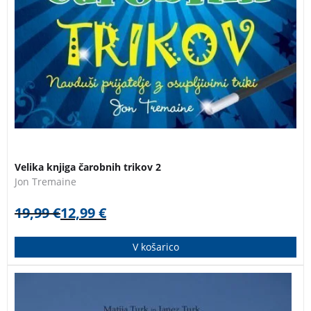
Velika knjiga čarobnih trikov 2
Jon Tremaine
19,99
€
12,99
€
V košarico
Knjiga bratov Matije in Janeza Turka je vsekakor
novost v slovenski gorniški literaturi. V njej opisujeta