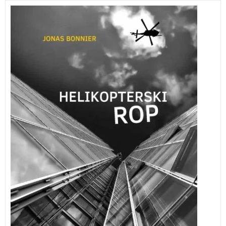
Skandinavski kriminalni roman o spektakularnem
helikopterskem ropu skladišča gotovine. Napisan je po
resničnem dogodku o katerem so pisali vsi svetovni
mediji in na podlagi avtorjevih poglobljenih
intervjujev s storilci.