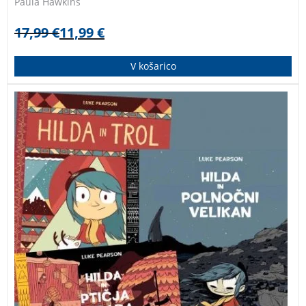
Paula Hawkins
17,99
€
11,99
€
V košarico
Dogodivščine pustolovske deklice Hilde, ki živi visoko
na severu, v svetu, ki je poln nenavadnih bitij … Knjige
so prejele priznanje Zlata hruška, ki ga za kakovostno
mladinsko književnost podeljuje Mestna knjižnica
Ljubljana.
HILDA LUKE PEARSON BOŠTJAN GORENC
STRIPI