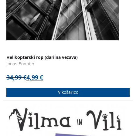
3 za 2
Helikopterski rop (darilna vezava)
Jonas Bonnier
34,99
€
4,99
€
V košarico
Vilma in Vili te vabita, da se jima pridružiš na njunih
barvitih, osupljivih in svetovnih pustolovščinah. V
svetu je prodanih že več kot devet milijonov slikanic iz
zbirke.