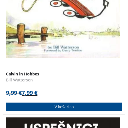
3 za 2
Calvin in Hobbes
Bill Watterson
9,99
€
7,99
€
V košarico
Zbirka uspešnic Paule Hawkins:
Dekle na vlaku
(23