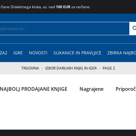
 člane Didaktinega kluba, oz. nad
100 EUR
za nečlane.
ZA2
IGRE
NOVOSTI
SLIKANICE IN PRAVLJICE
ZBIRKA NAJBO
TRGOVINA
-
IZBOR DARILNIH KNJIG IN IGER
-
PAGE 2
NAJBOLJ PRODAJANE KNJIGE
Nagrajene
Priporo