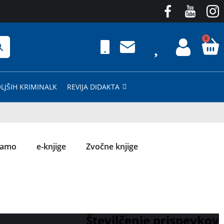
0
LJŠIH KRIMINALK
REVIJA DIDAKTA
čamo
e-knjige
Zvočne knjige
Številčenje prispevkov