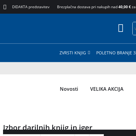
DIDAKTA predstavitev
Brezplačna dostava pri nakupih nad
40,00 €
za
ZVRSTI KNJIG
POLETNO BRANJE 3
Novosti
VELIKA AKCIJA
Izbor darilnih knjig in iger