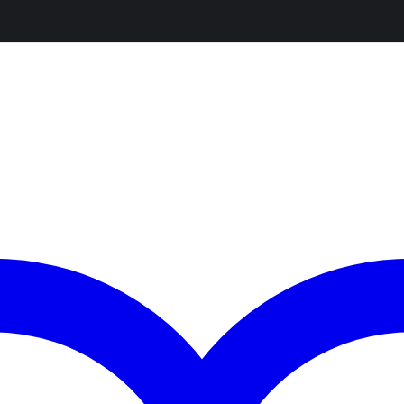
ajo svet črk. Vaši otroci bodo z enostavnim sestavljanjem spoznaval