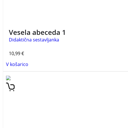
Vesela abeceda 1
Didaktična sestavljanka
10,99
€
V košarico
Spomin je igra za do 6 igralcev vseh starosti. Cilj igre je zbr