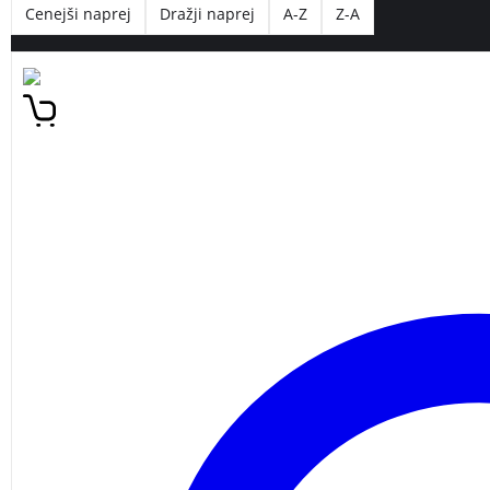
Cenejši naprej
Dražji naprej
A-Z
Z-A
Naredite veselje vašim otrokom, da skozi igro in zabavo spozn