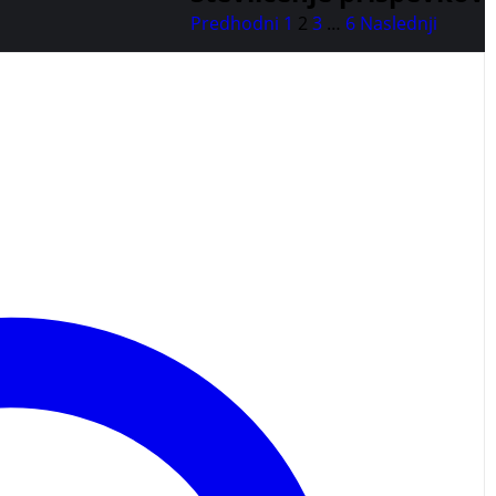
Predhodni
1
2
3
…
6
Naslednji
i pravilno črkovanje besed, ki jih srečujejo vsak dan.