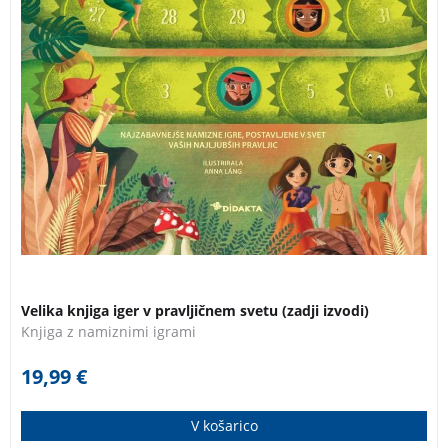
Velika knjiga iger v pravljičnem svetu (zadji izvodi)
Knjiga z namiznimi igrami
19,99
€
V košarico