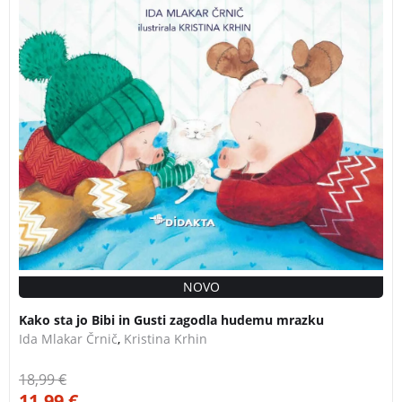
in Gusti zagodla hudemu mrazku
NOVO
Kako sta jo Bibi in Gusti zagodla hudemu mrazku
Ida Mlakar Črnič
,
Kristina Krhin
18,99
€
11,99
€