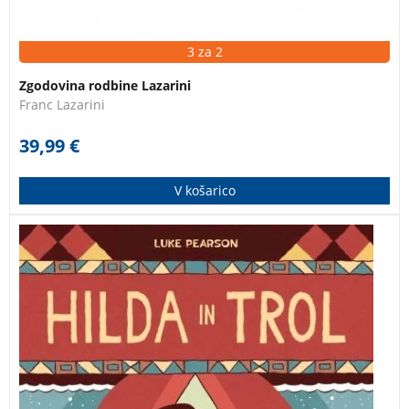
3 za 2
Zgodovina rodbine Lazarini
Franc Lazarini
39,99
€
V košarico
Prva knjiga v seriji svetovno znanih stripov o
dogodivščinah pustolovske deklica Hilde, ki živi nekje
na severu, v svetu fjordov, gozdov in magičnih bitij. V
pričujoči spoznamo dekličin svet, Hilda pa se
spoprijatelji s trolom. Knjiga je prejela priznanje Zlata
hruška, ki ga za kakovostno mladinsko književnost
podeljuje Mestna knjižnica Ljubljana.