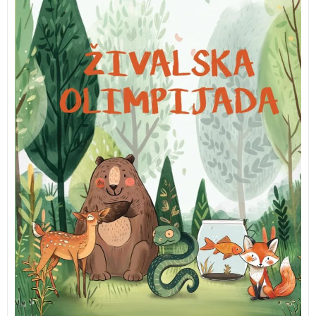
Slikanica nas na igriv in slikovit način opomni, da vsak
v sebi skriva super moči in da smo vsi delček večje
slike, kjer naša unikatnost prispeva k lepoti celote.