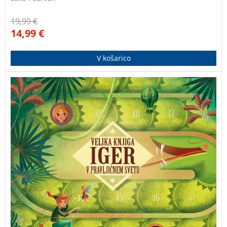
19,99
€
14,99
€
V košarico
Velika knjiga iger v pravljičnem svetu za mlade in
mlade po srcu. V njej se skriva 8 različnih brezčasnih
namiznih iger, ki so postavljene v svet pravljic, ki jih
vsi poznamo, in pospremljene s čudovitimi
ilustracijami. »Človek ne jezi se« boste tako odigrali v
deželi Nije v družbi Petra Pana, »tri v vrsto« ob pomoči
Janka in Metke, »kače in lestve« pa z Alico v čudežni
deželi.