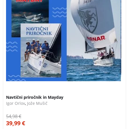
svet.
Navtični priročnik in Mayday
Igor Orlov
,
Jože Mušič
54,98
€
39,99
€