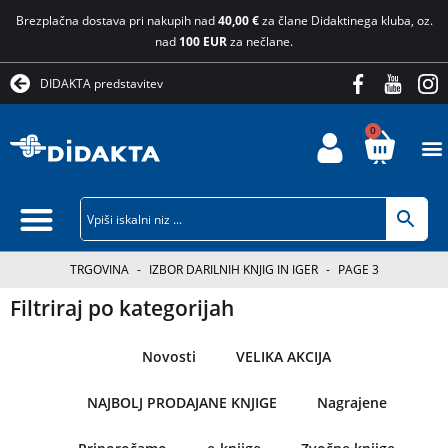
Brezplačna dostava pri nakupih nad
40,00 €
za člane Didaktinega kluba, oz.
nad
100 EUR
za nečlane.
DIDAKTA predstavitev
0
TRGOVINA
-
IZBOR DARILNIH KNJIG IN IGER
-
PAGE 3
Filtriraj po kategorijah
Novosti
VELIKA AKCIJA
NAJBOLJ PRODAJANE KNJIGE
Nagrajene