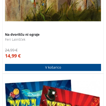
Na dvorišču ni ograje
Feri Lainšček
24,99
€
14,99
€
V košarico
Veliki knjigi čarobnih trikov bosta v svojih bralcih
prebudili čarodeja, ki bo z najrazličnejšimi triki
navdušil svoje občinstvo. DARILO: igralne karte!