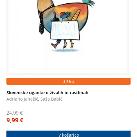
3 za 2
Slovenske uganke o živalih in rastlinah
Adriano Janežič
,
Saša Babič
24,99
€
9,99
€
V košarico