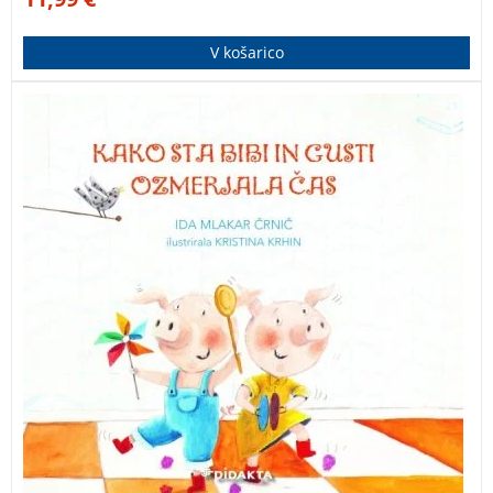
V košarico
Sedma knjiga v zbirki o Bibi in Gustiju. Pujska sta
nerazdružljiva prijatelja. Skupaj preživljata
dogodivščine, spoznavata drug drugega in svet okoli
sebe.
Kako sta Bibi in Gusti ozmerjala čas