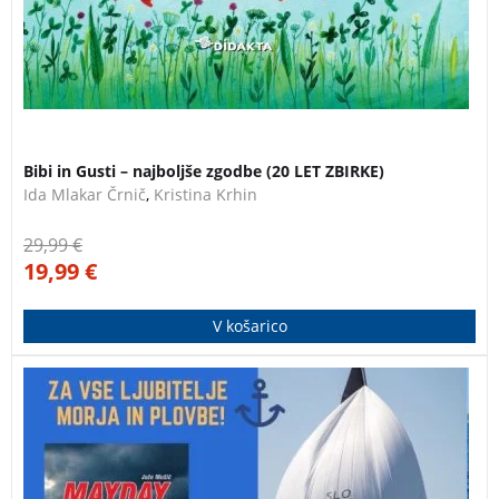
Bibi in Gusti – najboljše zgodbe (20 LET ZBIRKE)
Ida Mlakar Črnič
,
Kristina Krhin
29,99
€
19,99
€
V košarico
Komplet knjig za vse ljubitelje morja in plovbe:
Navtični priročnik, nova izdaja avtorja Igorja Orlova in
knjiga Mayday – izbor jadralskih nesreč, ki jih je zbral
in pripravil Jože Mušič, prvi Slovenec, ki je objadral