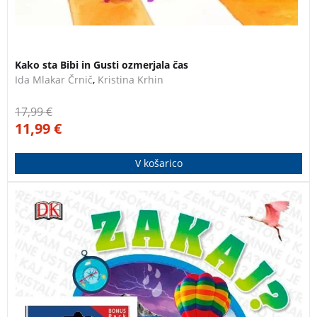
Kako sta Bibi in Gusti ozmerjala čas
Ida Mlakar Črnič
,
Kristina Krhin
17,99
€
11,99
€
V košarico