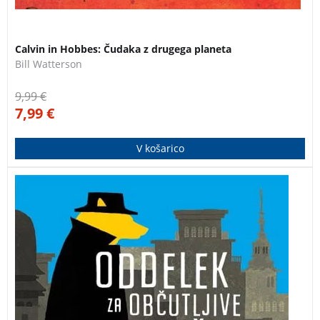
Calvin in Hobbes: Čudaka z drugega planeta
Bill Watterson
9,99
€
7,99
€
V košarico
Detektiv Ulf Varg, zaposlen na malmöjskem Oddelku
za občutljive zločine, kjer obravnavajo najbolj
nenavadne primere na Švedskem, se v prvem delu
humorne detektivske serije skupaj s svojimi sodelavci
sooči kar s tremi občutljivimi primeri, ki vključujejo vse
od vboda na nenavadnem mestu pa do srhljivega
nočnega dogajanja v obmorskem letovišču.