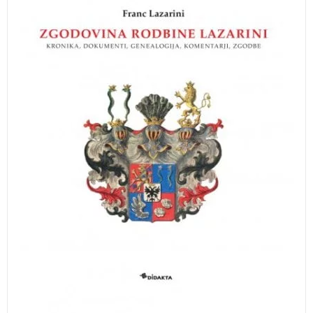
stoletja iz Benetk preselila na Kranjsko, tu dobila
plemiški naziv (1687 nižje plemstvo, 1770 oziroma
1771 baronski naslov) in katere predstavniki so bili od
17. pa vse do prve polovice 20. stoletja nosilci
različnih pomembnih funkcij ne le na Kranjskem,
temveč tudi na Štajerskem in drugod po habsburški
monarhiji.