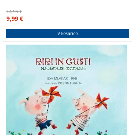
14,99
€
9,99
€
V košarico
Navajeni smo, da imata pujsa Bibi in Gusti vedno
polno malho nasvetov za raznorazne pujsje težave.
Pridružite se jima na popotovanju skozi letne čase, ko
bosta spomladi zalivala hišico, poleti udomačila kolo,
jeseni porahljala prepir, pozimi sipala srečo, in ko
nova pomlad vzbrsti, pregnala še žalost.