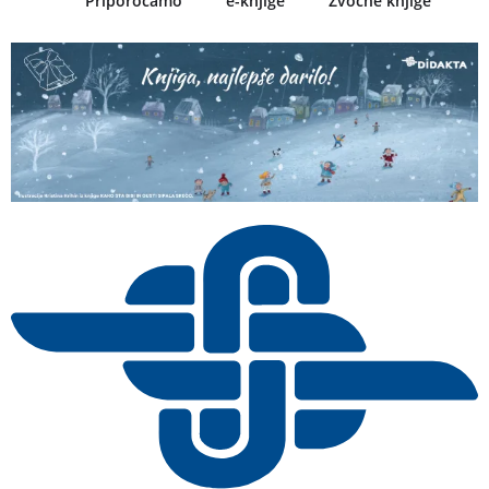
Priporočamo
e-knjige
Zvočne knjige