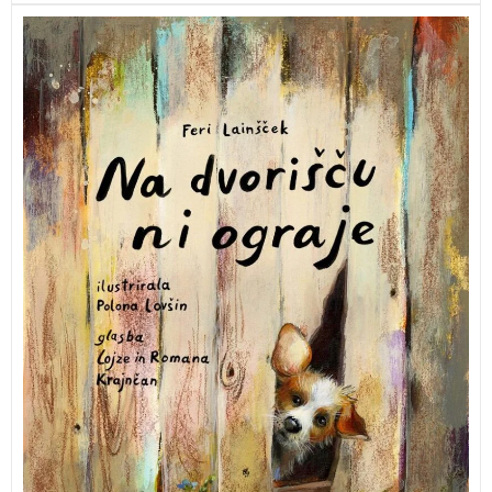
Slikanica Ferija Lainščka z ilustracijami Polone Lovšin
in glasbo Lojzeta in Romane Krajnčan.
NA DVORIŠČU
NI OGRAJE