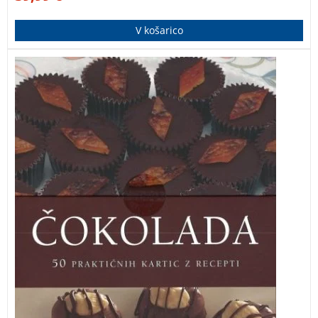
V košarico
Ta sanjska knjiga čokoladnih nebes zajema vrsto
mamljivih receptov – vroče sladice, hladne sladice,
torte in rezine ter slaščice.