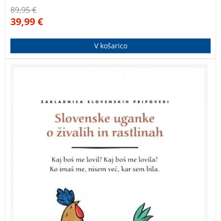
89,95
€
39,99
€
V košarico
Šestnajsta knjiga v zbirki Zakladnica slovenskih
pripovedi prinaša izbor slovenskih folklornih ugank na
temo živali in rastlin.
PRAVLJICE