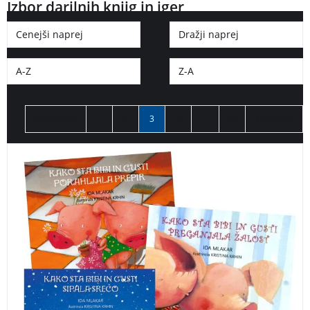
Izbor darilnih knjig in iger
Cenejši naprej
Dražji naprej
A-Z
Z-A
Predhodni
1
2
3
4
…
6
Naslednji
Didaktične slikanice o prijateljstvu in konstruktivnem
reševanju težav. Navajeni smo, da imata pujsa Bibi in
Gusti vedno polno malho nasvetov za raznorazne
pujsje težave. Pridružite se jima na popotovanju skozi
letne čase, ko bosta spomladi zalivala hišico, poleti
udomačila kolo, jeseni porahljala prepir, pozimi sipala
srečo, in ko nova pomlad vzbrsti, pregnala še žalost.
ZBIRKA BIBI IN GUSTI