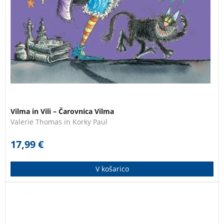
Vilma in Vili – Čarovnica Vilma
Valerie Thomas in Korky Paul
17,99
€
V košarico
Knjiga predstavlja zgodovino ugledne in pomembne
slovenske plemiške rodbine, ki se je v sredini 17.