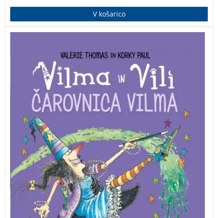
V košarico
Čarovnica Vilma živi v VELIKI ČRNI hiši z VELIKIM
ČRNIM mačkom Vilijem. Seveda to pomeni, da Vilma
včasih PO NESREČI stopi nanj. AUČ!
Prva knjiga iz serije – v svetu je bilo do sedaj prodanih
že več kot devet milijonov izvodov.