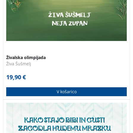
Živalska olimpijada
Živa Šušmelj
19,90
€
V košarico
Osma knjiga v zbirki o Bibi in Gustiju. Pujska sta
nerazdružljiva prijatelja. Skupaj preživljata
dogodivščine, spoznavata drug drugega in svet okoli
sebe. KNJIGA S PODPISOM AVTORICE!
Kako sta jo Bibi