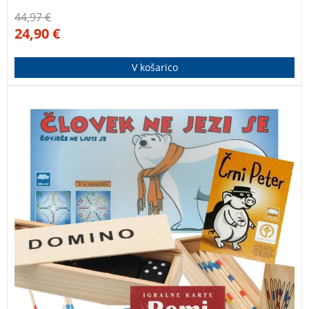
44,97
€
24,90
€
V košarico
Set sedmih klasičnih družabnih iger:
Človek, ne jezi se
|
Domino
|
Mikado
|
Enka
|
Črni
Peter
|
Remi, Bridge, Canasta | Spomin