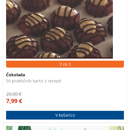
3 za 2
Čokolada
50 praktičnih kartic z recepti
20,00
€
7,99
€
V košarico