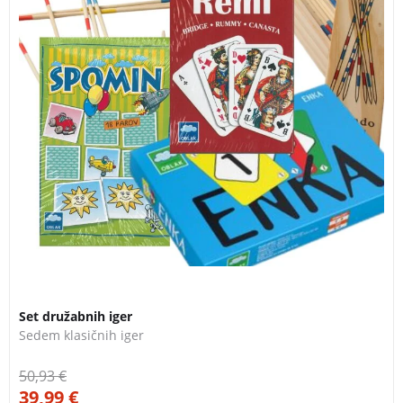
Set družabnih iger
Sedem klasičnih iger
50,93
€
39,99
€