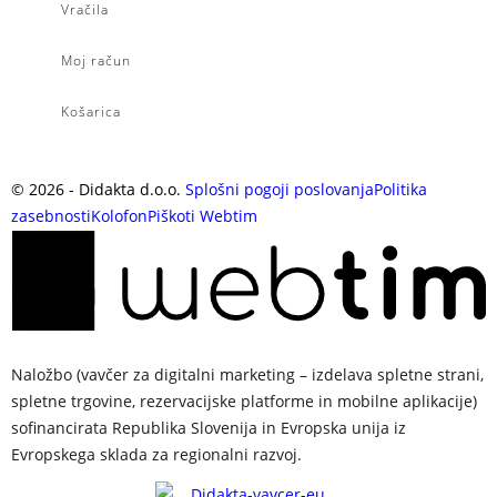
Vračila
Moj račun
Košarica
©
2026
- Didakta d.o.o.
Splošni pogoji poslovanja
Politika
zasebnosti
Kolofon
Piškoti
Webtim
Naložbo (vavčer za digitalni marketing – izdelava spletne strani,
spletne trgovine, rezervacijske platforme in mobilne aplikacije)
sofinancirata Republika Slovenija in Evropska unija iz
Evropskega sklada za regionalni razvoj.