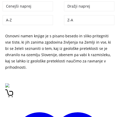
Cenejši naprej
Dražji naprej
A-Z
Z-A
Osnovni namen knjige je s pisano besedo in sliko pritegniti
vse tiste, ki jih zanima zgodovina življenja na Zemlji in vse, ki
bi se želeli seznaniti o tem, kaj iz geološke preteklosti se je
ohranilo na ozemlju Slovenije, obenem pa vabi k razmisleku,
kaj se lahko iz geološke preteklosti naučimo za ravnanje v
prihodnosti.
Podobe geološke preteklosti Bogdan Jurkovšek, Barbara
Jurkovšek