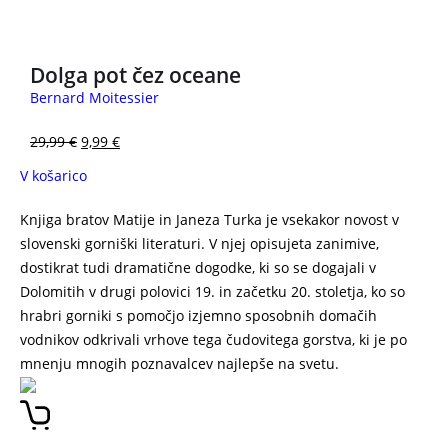
Dolga pot čez oceane
Bernard Moitessier
29,99
€
9,99
€
V košarico
Knjiga bratov Matije in Janeza Turka je vsekakor novost v
slovenski gorniški literaturi. V njej opisujeta zanimive,
dostikrat tudi dramatične dogodke, ki so se dogajali v
Dolomitih v drugi polovici 19. in začetku 20. stoletja, ko so
hrabri gorniki s pomočjo izjemno sposobnih domačih
vodnikov odkrivali vrhove tega čudovitega gorstva, ki je po
mnenju mnogih poznavalcev najlepše na svetu.