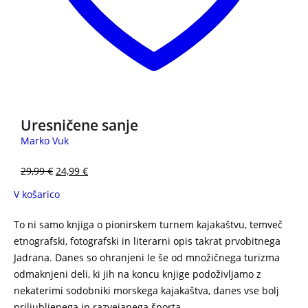
Uresničene sanje
Marko Vuk
29,99
€
24,99
€
V košarico
To ni samo knjiga o pionirskem turnem kajakaštvu, temveč
etnografski, fotografski in literarni opis takrat prvobitnega
Jadrana. Danes so ohranjeni le še od množičnega turizma
odmaknjeni deli, ki jih na koncu knjige podoživljamo z
nekaterimi sodobniki morskega kajakaštva, danes vse bolj
priljubljenega in razvejanega športa.