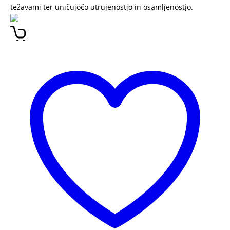
težavami ter uničujočo utrujenostjo in osamljenostjo.