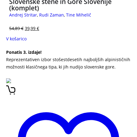
Slovenske stene in Gore Slovenije
(komplet)
Andrej Stritar
,
Rudi Zaman
,
Tine Mihelič
54,89
€
39,99
€
V košarico
Ponatis 3. izdaje!
Reprezentativen izbor stošestdesetih najboljših alpinističnih
možnosti klasičnega tipa, ki jih nudijo slovenske gore.
SLOVENSKE STENE RUDI ZAMAN TINE MIHELIČ