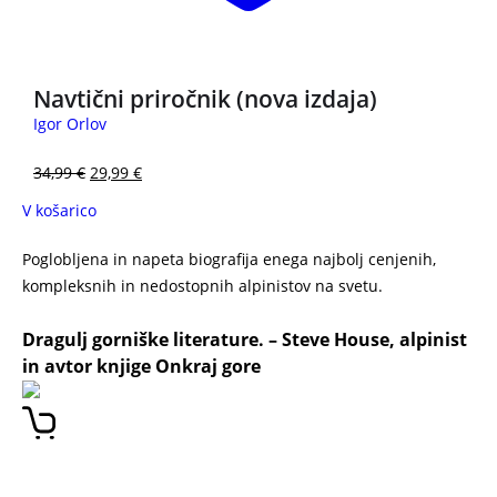
Navtični priročnik (nova izdaja)
Igor Orlov
34,99
€
29,99
€
V košarico
Poglobljena in napeta biografija enega najbolj cenjenih,
kompleksnih in nedostopnih alpinistov na svetu.
Voytek
Kurtyka
– UMETNOST SVOBODE
Dragulj gorniške literature. –
Steve House
, alpinist
in avtor knjige Onkraj gore