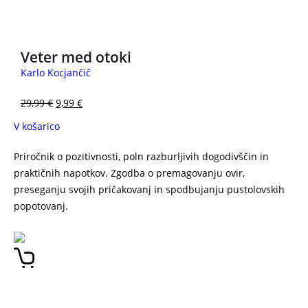
3 za 2
Veter med otoki
Karlo Kocjančič
29,99
€
9,99
€
V košarico
Priročnik o pozitivnosti, poln razburljivih dogodivščin in
praktičnih napotkov. Zgodba o premagovanju ovir,
preseganju svojih pričakovanj in spodbujanju pustolovskih
popotovanj.
BEN FOGLE
Navdihi iz divjine – nauki za
življenje