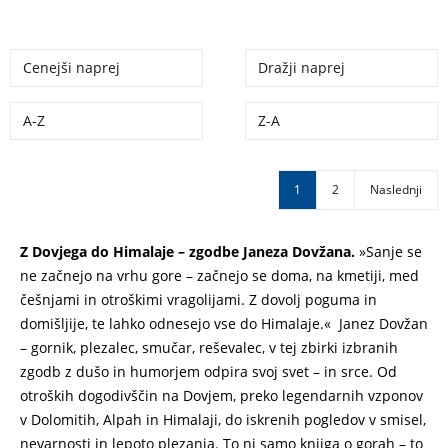
Cenejši naprej
Dražji naprej
A-Z
Z-A
1
2
Naslednji
Z Dovjega do Himalaje – zgodbe Janeza Dovžana.
»Sanje se
ne začnejo na vrhu gore – začnejo se doma, na kmetiji, med
češnjami in otroškimi vragolijami. Z dovolj poguma in
domišljije, te lahko odnesejo vse do Himalaje.« Janez Dovžan
– gornik, plezalec, smučar, reševalec, v tej zbirki izbranih
zgodb z dušo in humorjem odpira svoj svet – in srce. Od
otroških dogodivščin na Dovjem, preko legendarnih vzponov
v Dolomitih, Alpah in Himalaji, do iskrenih pogledov v smisel,
nevarnosti in lepoto plezanja. To ni samo knjiga o gorah – to