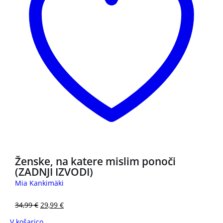
Ženske, na katere mislim ponoči
(ZADNJI IZVODI)
Mia Kankimäki
34,99
€
29,99
€
V košarico