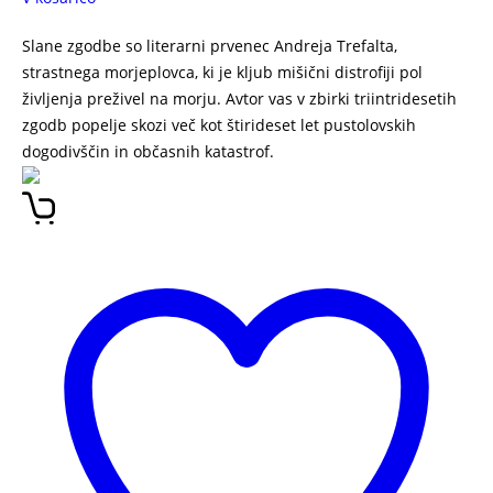
Slane zgodbe so literarni prvenec Andreja Trefalta,
strastnega morjeplovca, ki je kljub mišični distrofiji pol
življenja preživel na morju. Avtor vas v zbirki triintridesetih
zgodb popelje skozi več kot štirideset let pustolovskih
dogodivščin in občasnih katastrof.