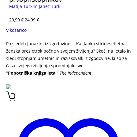
Matija Turk in Janez Turk
29,99
€
24,99
€
V košarico
Po sledeh junakinj iz zgodovine … Kaj lahko štiridesetletna
ženska brez otrok počne v svojem življenju? Skoči na letalo in
sledi stopnjam umetnic in raziskovalk iz zgodovine, ki so za
časa svojega življenja spreminjale svet.
“Popotniška knjiga leta!”
The Independent
Ženske, na katere mislim ponoči