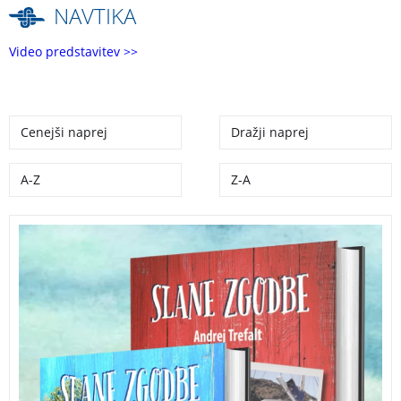
NAVTIKA
Video predstavitev >>
Cenejši naprej
Dražji naprej
A-Z
Z-A
Komplet knjig
SLANE ZGODBE
Andreja Trefalta,
strastnega morjeplovca, ki je kljub mišični distrofiji pol
življenja preživel na morju. Avtor vas v knjigah popelje
skozi več kot štirideset let pustolovskih dogodivščin in
občasnih katastrof.