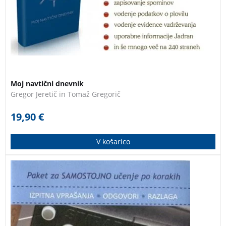
njihova navtična doživetja.
Moj navtični dnevnik
Gregor Jeretič in Tomaž Gregorič
19,90
€
V košarico
Najhitrejša in najlažja pot do uspešno opravljenega
izpita za upravljanje z radijsko postajo VHF GMDSS!