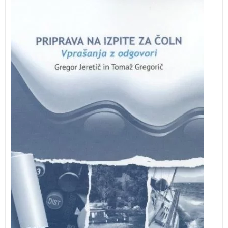
Vsak ljubitelj morja in plovbe se na neki točki odloči,
da pridobi izpite, ki jih potrebuje za plovbo po morju
ali celinskih vodah. K temu ga običajno vodi želja po
povsem samostojnem upravljanju čolna ali že sama
želja po pridobivanju novih znanj in s tem večji
samozavesti med plovbo po morju ali celinskih vodah.