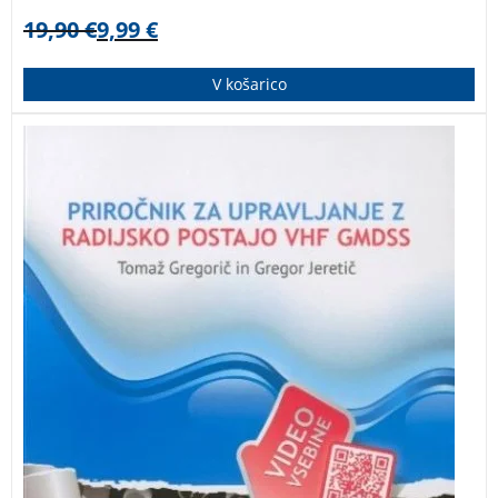
19,90
€
9,99
€
V košarico
Priročnik obsega celotno predpisano vsebino
izpitnega programa za upravljanje z radijsko postajo
VHF GMDSS in hkrati nudi še veliko več. Obogaten je z
videoposnetki rokovanja z radijsko postajo VHF, do
katerih najlažje dostopate z branjem QR-kod s
pomočjo pametnega telefona.