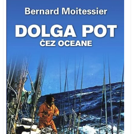
Izvirna zgodba o neprekinjenem jadranju okrog treh
veličastnih rtov: Rta dobrega upanja, Rta Leeuwin in
Rta Horn. Sedem mesecev je trajal boj izkušenega
pomorščaka z neurji, brezveterji, številnimi okvarami,
različnimi drugimi težavami ter uničujočo utrujenostjo
in osamljenostjo.