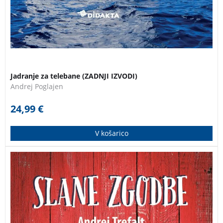
Jadranje za telebane (ZADNJI IZVODI)
Andrej Poglajen
24,99
€
V košarico
Andrej Trefalt nas z drugo zbirko Slanih zgodb spet
vzame s seboj na morje in nam pokaže, da distrofija za
kaj takega ni prevelika ovira! Od Jadrana do Tunizije in
od Gibraltarja do Cipra je s svojimi barkami v več kot
štiridesetih letih prekrižaril Sredozemlje po dolgem in