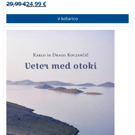
29,99
€
24,99
€
V košarico
To ni samo knjiga o pionirskem turnem kajakaštvu,
temveč etnografski, fotografski in literarni opis takrat
prvobitnega Jadrana. Danes so ohranjeni le še od
množičnega turizma odmaknjeni deli, ki jih na koncu
knjige podoživljamo z nekaterimi sodobniki morskega
kajakaštva, danes vse bolj priljubljenega in
razvejanega športa.