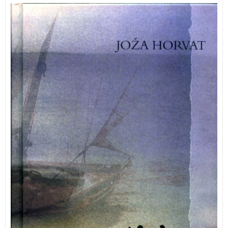
Knjiga Molitev pred plovbo je svojevrsten življenski in
književni rezimé pisatelja in morjeplovca Jože Horvata.