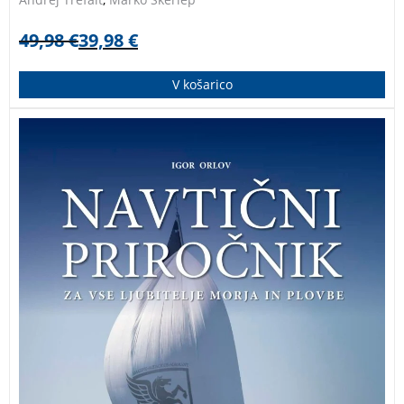
49,98
€
39,98
€
V košarico
NAVTIČNI PRIROČNIK je praktični vodnik domačega
avtorja, ki v besedi in sliki razumljivo pojasni osnovne
pojme iz oceanografije, meteorologije, navigacije,
pomorskih veščin ter varnosti na morju. Za vse
ljubitelje morja in plovbe!
NAVTIČNI PRIROČNIK IGOR
ORLOV