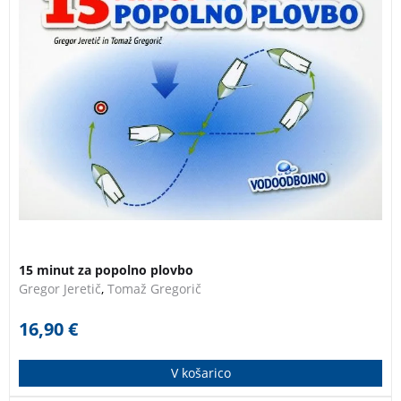
podjetja Spinaker v navtičnem izobraževanju in je
posvečen predvsem tistim, ki se s plovbo srečujete le
občasno. Z njim lahko zdaj hitro in učinkovito osvežite
vsa ključna navtična znanja, potrebna za brezskrbno
izplutje, varno in prijetno plovbo ter pravilno in
učinkovito ukrepanje v stiski.
15 minut za popolno plovbo
Gregor Jeretič
,
Tomaž Gregorič
16,90
€
V košarico