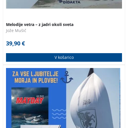
Melodije vetra – z jadri okoli sveta
Jože Mušič
39,90
€
V košarico
Komplet knjig za vse ljubitelje morja in plovbe:
Navtični priročnik, nova izdaja avtorja Igorja Orlova in
knjiga Mayday – izbor jadralskih nesreč, ki jih je zbral
in pripravil Jože Mušič, prvi Slovenec, ki je objadral
svet.