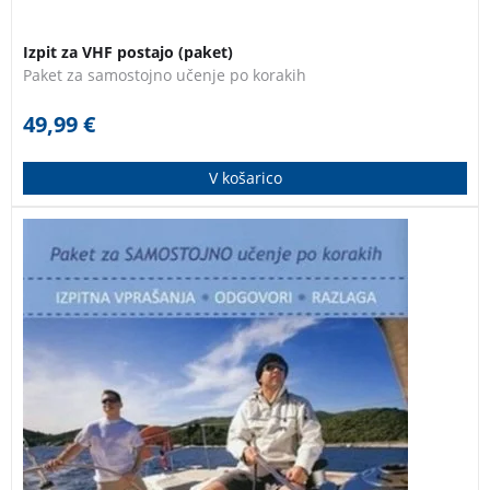
Izpit za VHF postajo (paket)
Paket za samostojno učenje po korakih
49,99
€
V košarico
Paket je primeren tako za tiste, ki se z navtiko
srečujejo prvič, kot tudi za tiste, ki že plujejo in želijo
dopolniti ali osvežiti svoje navtično znanje.