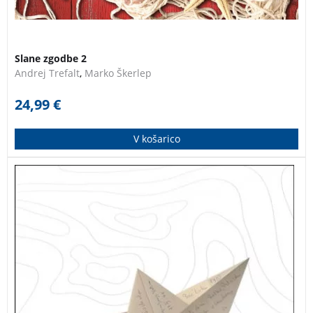
Slane zgodbe 2
Andrej Trefalt
,
Marko Škerlep
24,99
€
V košarico
Jadralski dnevnik Mirka Bogića, ustanovitelja in
častnega člana Jadralnega kluba Ljubljana. ZADNJI
IZVODI – KNJIGA JE RAHLO POŠKODOVANA NA
PLATNICI.
JADRALSKI DNEVNIK MIRKO BOGIĆ