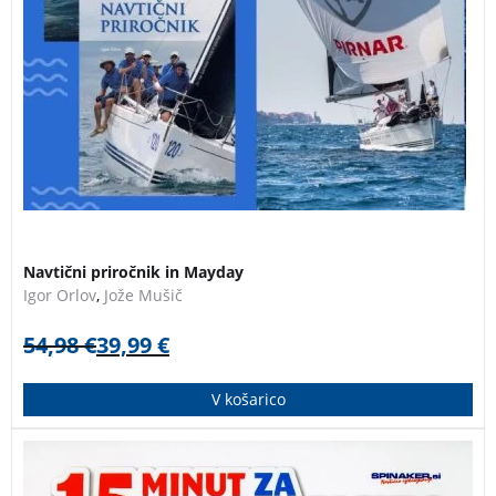
Navtični priročnik in Mayday
Igor Orlov
,
Jože Mušič
54,98
€
39,99
€
V košarico
V priročnik je skrbno vključenih več kot 10 let izkušenj