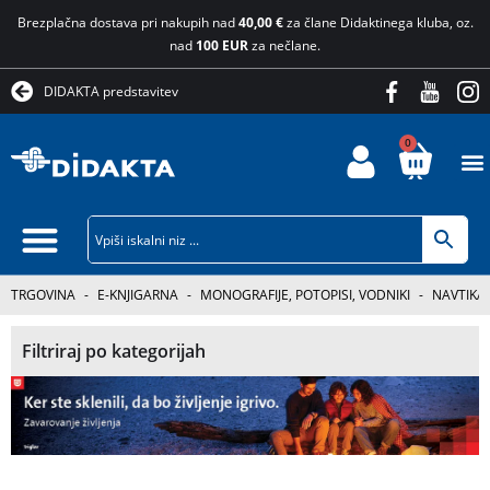
Brezplačna dostava pri nakupih nad
40,00 €
za člane Didaktinega kluba, oz.
nad
100 EUR
za nečlane.
DIDAKTA predstavitev
0
TRGOVINA
-
E-KNJIGARNA
-
MONOGRAFIJE, POTOPISI, VODNIKI
-
NAVTIKA
Filtriraj po kategorijah