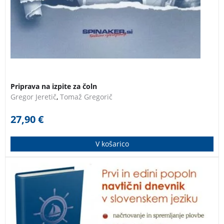
Priprava na izpite za čoln
Gregor Jeretič
,
Tomaž Gregorič
27,90
€
V košarico
Navtični dnevnik bo postal mnogim navtikom
nepogrešljiv sopotnik na vsaki plovbi, z vsemi podatki
in informacijami bo koristil njihovim prihodnjim
navtičnim podvigom in bo neprecenljiv spomin na