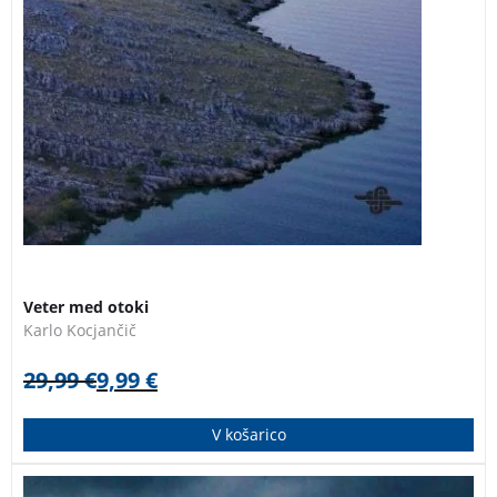
3 za 2
Veter med otoki
Karlo Kocjančič
29,99
€
9,99
€
V košarico