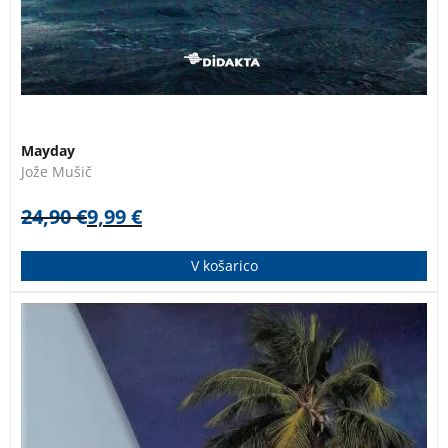
Mayday
Jože Mušič
24,90
€
9,99
€
V košarico
Preko 30.000 milj trajajoče plovbe skozi tišine in
viharje oceanov je kalilo pomorščaka, ki je svoja
doživetja, občutja in spoznanja prepustil bralcem v tej
knjigi, polni lepot iz naših sanj in upanj.
Jože Mušič je
v letih 1988-1990 kot prvi Slovenec objadral svet.