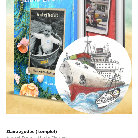
Slane zgodbe (komplet)
Andrej Trefalt
,
Marko Škerlep