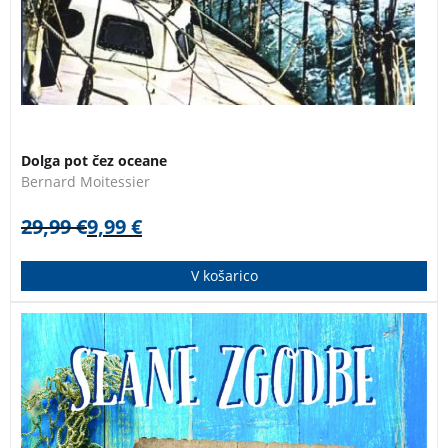
Dolga pot čez oceane
Bernard Moitessier
29,99
€
9,99
€
V košarico
Slane zgodbe so literarni prvenec Andreja Trefalta,
strastnega morjeplovca, ki je kljub mišični distrofiji pol
življenja preživel na morju. Avtor vas v zbirki
triintridesetih zgodb popelje skozi več kot štirideset
let pustolovskih dogodivščin in občasnih katastrof.