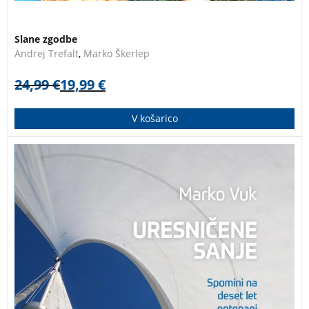
Slane zgodbe
Andrej Trefalt
,
Marko Škerlep
24,99
€
19,99
€
V košarico
Spomini na deset let potepanj z jadrnico Daddy’s
Dream. Bila je želja, ki so je hranile sanje. In sanje so
dobile ime Daddy’s
Dream. Sanje o svobodi na valovih pod jadri. Po vseh
mogočih lukah Mediterana, kjer vsak kamen pove
zgodbo o tisočletni zibelki zahodne civilizacije.
Uresničene sanje