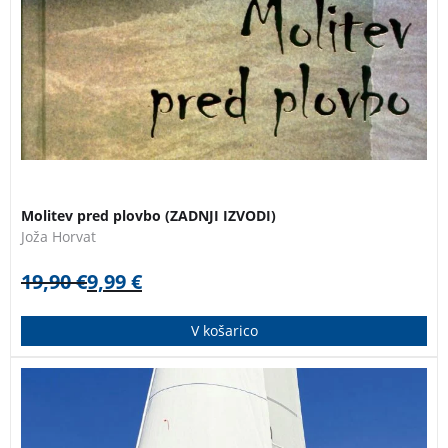
Molitev pred plovbo (ZADNJI IZVODI)
Joža Horvat
19,90
€
9,99
€
V košarico
Jadranje za telebane je priročnik za jadralce začetnike
in vse tiste, ki tega ne počno prav pogosto. V jasnem,
jedrnatem, duhovitem in mestoma zbadljivem tonu so