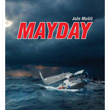
Izbor trinajstih pomorskih nesreč z vsega sveta je
pripravil Jože Mušič, prvi Slovenec, ki je objadral svet.
Med njimi so tudi zgodbe slovenskih jadralcev: Jureta
Šterka, Sreča Pusta, Slavca Šikonje in Milanke Lange
Lipovec. Opisani brodolomi pričajo, kako iznajdljiv in
pogumen zna biti človek, ko se znajde v
nepredvidljivih težavah, na robu preživetja.