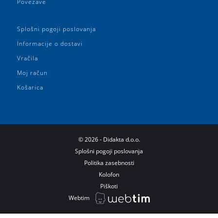
Povezave
Splošni pogoji poslovanja
Informacije o dostavi
Vračila
Moj račun
Košarica
©
2026
- Didakta d.o.o.
Splošni pogoji poslovanja
Politika zasebnosti
Kolofon
Piškoti
Webtim