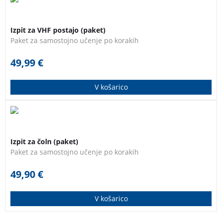
Najhitrejša in najlažja pot do uspešno opravljenega
izpita za upravljanje z radijsko postajo VHF GMDSS!
Izpit za VHF postajo (paket)
Paket za samostojno učenje po korakih
49,99
€
V košarico
Paket je primeren tako za tiste, ki se z navtiko
srečujejo prvič, kot tudi za tiste, ki že plujejo in želijo
Izpit za čoln (paket)
dopolniti ali osvežiti svoje navtično znanje.
Paket za samostojno učenje po korakih
49,90
€
V košarico