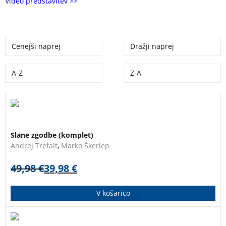
Video predstavitev >>
Cenejši naprej
Dražji naprej
A-Z
Z-A
Komplet knjig
SLANE ZGODBE
Andreja Trefalta,
strastnega morjeplovca, ki je kljub mišični distrofiji pol
Slane zgodbe (komplet)
življenja preživel na morju. Avtor vas v knjigah popelje
Andrej Trefalt
,
Marko Škerlep
skozi več kot štirideset let pustolovskih dogodivščin in
občasnih katastrof.
49,98
€
39,98
€
V košarico