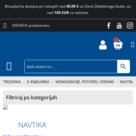
Brezplačna dostava pri nakupih nad
40,00 €
za člane Didaktinega kluba, oz.
nad
100 EUR
za nečlane.
DIDAKTA predstavitev
0
TRGOVINA
-
E-KNJIGARNA
-
MONOGRAFIJE, POTOPISI, VODNIKI
-
NAVTIKA
Filtriraj po kategorijah
NAVTIKA