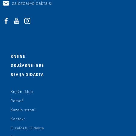
zalozba@didakta.si
KNJIGE
DRUŽABNE IGRE
REVIJA DIDAKTA
Knjižni klub
Pomoč
Kazalo strani
Kontakt
O založbi Didakta