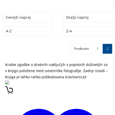
Cenejši naprej
Dražji naprej
A-Z
Z-A
Predhodni
1
2
Kratke zgodbe o drobnih naključjih v popotnih doživetjih so
v knjigo položene med umetniške fotografije. Zadnji izvodi –
knjiga je lahko rahko poškodovana (naslovnica)!