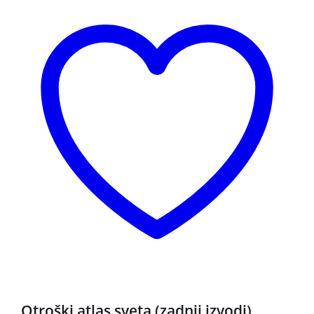
3 za 2
Otroški atlas sveta (zadnji izvodi)