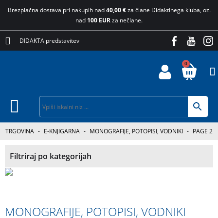
Brezplačna dostava pri nakupih nad
40,00 €
za člane Didaktinega kluba, oz.
nad
100 EUR
za nečlane.
DIDAKTA predstavitev
0
TRGOVINA
-
E-KNJIGARNA
-
MONOGRAFIJE, POTOPISI, VODNIKI
-
PAGE 2
Filtriraj po kategorijah
MONOGRAFIJE, POTOPISI, VODNIKI