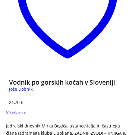
Vodnik po gorskih kočah v Sloveniji
Jože Dobnik
21,70
€
V košarico
Jadralski dnevnik Mirka Bogića, ustanovitelja in častnega
člana Jadralnega kluba Ljubljana. ZADNJI IZVODI – KNJIGA JE