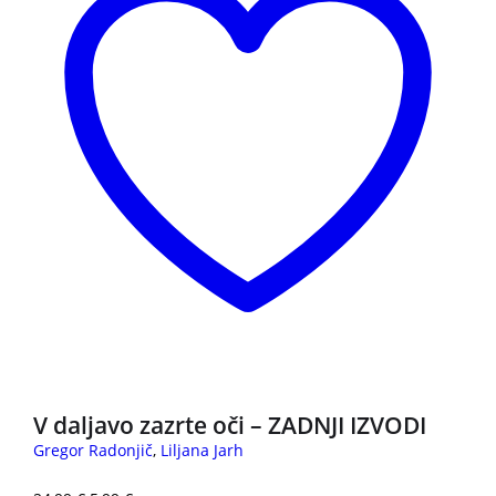
3 za 2
V daljavo zazrte oči – ZADNJI IZVODI
Gregor Radonjič
,
Liljana Jarh