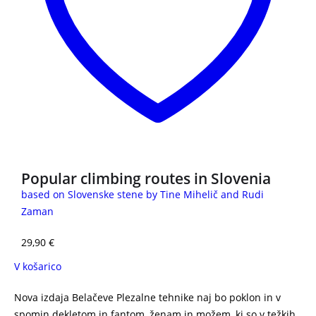
Popular climbing routes in Slovenia
based on Slovenske stene by Tine Mihelič and Rudi
Zaman
29,90
€
V košarico
Nova izdaja Belačeve Plezalne tehnike naj bo poklon in v
spomin dekletom in fantom, ženam in možem, ki so v težkih