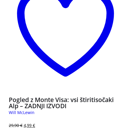
Pogled z Monte Visa: vsi štiritisočaki
Alp – ZADNJI IZVODI
Will McLewin
29,90
€
4,99
€