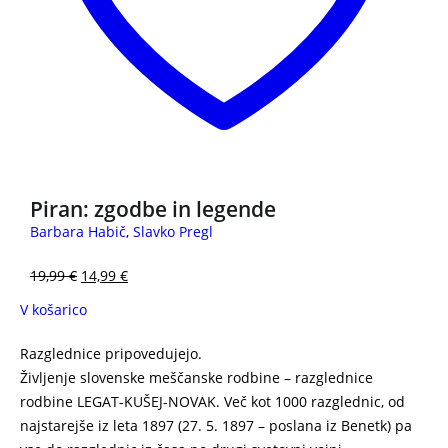
Piran: zgodbe in legende
Barbara Habič
,
Slavko Pregl
19,99
€
14,99
€
V košarico
Razglednice pripovedujejo
.
Življenje slovenske meščanske rodbine – razglednice
rodbine LEGAT-KUŠEJ-NOVAK. Več kot 1000 razglednic, od
najstarejše iz leta 1897 (27. 5. 1897 – poslana iz Benetk) pa