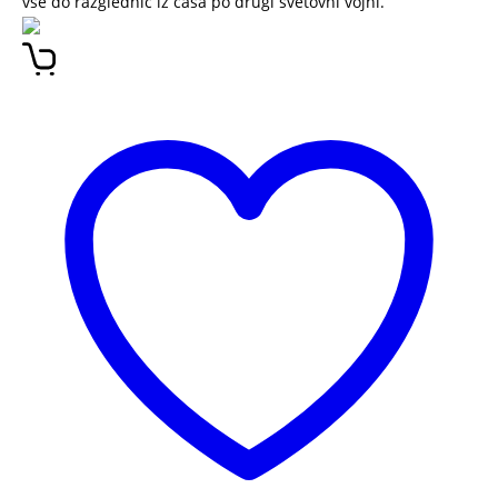
vse do razglednic iz časa po drugi svetovni vojni.