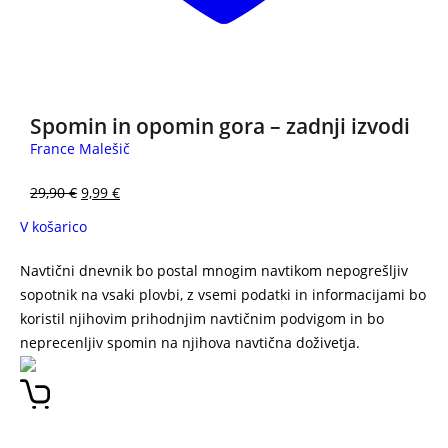
3 za 2
Spomin in opomin gora – zadnji izvodi
France Malešič
29,90
€
9,99
€
V košarico
Navtični dnevnik bo postal mnogim navtikom nepogrešljiv
sopotnik na vsaki plovbi, z vsemi podatki in informacijami bo
koristil njihovim prihodnjim navtičnim podvigom in bo
neprecenljiv spomin na njihova navtična doživetja.