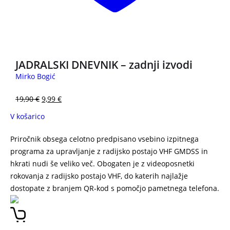
3 za 2
JADRALSKI DNEVNIK – zadnji izvodi
Mirko Bogić
19,90
€
9,99
€
V košarico
Priročnik obsega celotno predpisano vsebino izpitnega
programa za upravljanje z radijsko postajo VHF GMDSS in
hkrati nudi še veliko več. Obogaten je z videoposnetki
rokovanja z radijsko postajo VHF, do katerih najlažje
dostopate z branjem QR-kod s pomočjo pametnega telefona.