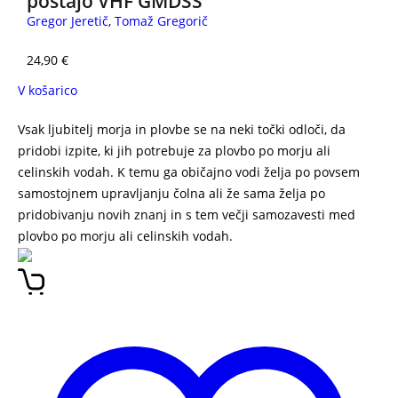
postajo VHF GMDSS
Gregor Jeretič
,
Tomaž Gregorič
24,90
€
V košarico
Vsak ljubitelj morja in plovbe se na neki točki odloči, da
pridobi izpite, ki jih potrebuje za plovbo po morju ali
celinskih vodah. K temu ga običajno vodi želja po povsem
samostojnem upravljanju čolna ali že sama želja po
pridobivanju novih znanj in s tem večji samozavesti med
plovbo po morju ali celinskih vodah.