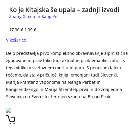
Ko je Kitajska še upala – zadnji izvodi
Zhang Xinxin in Sang Ye
17,90
€
1,99
€
V košarico
Delo predstavlja prvo kompleksno obravnavanje alpinistične
zgodovine in prav tako tudi aktualne problematike, zato ji s
tega vidika v svetovnem merilu ni para. S ponosom lahko
rečemo, da sta v pričujoči knjigi omenjani tudi Slovenki,
Marija Frantar z vzponoma na Nanga Parbat in
Kangčendzengo in Marija Štremfelj, prva in do zdaj edina
Slovenka na Everestu, ter njen vzpon na Broad Peak.
Hrepenenja in usoda – prve ženske na osemtisočakih