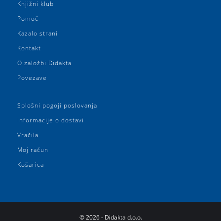
Knjižni klub
Pomoč
Kazalo strani
Kontakt
O založbi Didakta
Povezave
Splošni pogoji poslovanja
Informacije o dostavi
Vračila
Moj račun
Košarica
©
2026
- Didakta d.o.o.