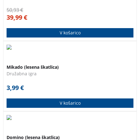
50,93
€
39,99
€
V košarico
Klasična igra Mikado. V kompletu je 41 lesenih paličic.
Mikado (lesena škatlica)
Družabna igra
3,99
€
V košarico
Klasična igra Domino. V kompletu je 28 lesenih
domino ploščic.
Domino (lesena škatlica)