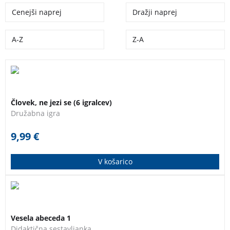
Cenejši naprej
Dražji naprej
A-Z
Z-A
Zabavna družabna igra pri kateri zmaga tisti, ki prvi
pripelje vse svoje figure v označena polja (hiško).
Človek, ne jezi se (6 igralcev)
Družabna igra
9,99
€
V košarico
Naredite veselje vašim otrokom, da skozi igro in
zabavo spoznajo svet črk. Vaši otroci bodo z
Vesela abeceda 1
enostavnim sestavljanjem spoznavali pravilno
Didaktična sestavljanka