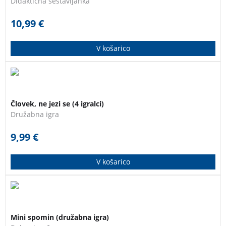
Didaktična sestavljanka
črkovanje besed, ki jih srečujejo vsak dan.
10,99
€
V košarico
Zabavna družabna igra pri kateri zmaga tisti, ki prvi
pripelje vse svoje figure v označena polja (hiško).
Človek, ne jezi se (4 igralci)
Družabna igra
9,99
€
V košarico
Spomin je igra za do 6 igralcev vseh starosti. Cilj igre
je zbrati čimveč parov (kartic z enakim motivom).
Mini spomin (družabna igra)