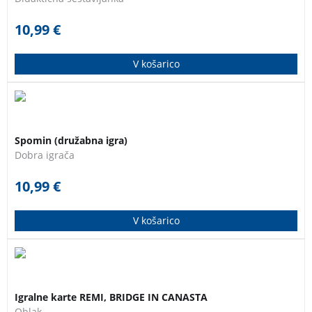
črkovanje besed, ki jih srečujejo vsak dan.
10,99
€
V košarico
Spomin je igra za do 6 igralcev vseh starosti. Cilj igre
je zbrati čimveč parov (kartic z enakim motivom).
Spomin (družabna igra)
Dobra igrača
10,99
€
V košarico
2 x 55 klasičnih igralnih kart za priljubljene igre s
kartami kot so Remi, Bridge, Canasta….
Igralne karte REMI, BRIDGE IN CANASTA
Oblak