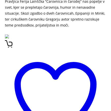
Pravljica Ferija Lainščka “Čarovnica in čarodej” nas popelje v
svet, kjer se prepletajo čarovnija, humor in nenavadne
situacije. Skozi zgodbo o dveh čarovnicah, Epipaniji in Minki,
ter cirkuškem čarovniku Gregorju avtor spretno raziskuje
teme predsodkov, prijateljstva in moči.
Čarovnica in čarodej
Feri Lainšček