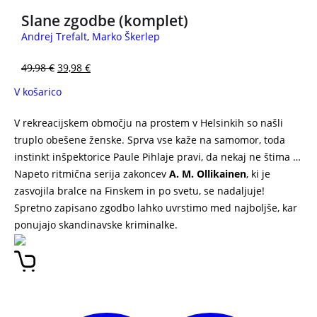
Slane zgodbe (komplet)
Andrej Trefalt
,
Marko Škerlep
49,98
€
39,98
€
V košarico
V rekreacijskem območju na prostem v Helsinkih so našli
truplo obešene ženske. Sprva vse kaže na samomor, toda
instinkt inšpektorice Paule Pihlaje pravi, da nekaj ne štima …
Napeto ritmična serija zakoncev
A. M. Ollikainen
, ki je
zasvojila bralce na Finskem in po svetu, se nadaljuje!
Spretno zapisano zgodbo lahko uvrstimo med najboljše, kar
ponujajo skandinavske kriminalke.
GUGALNICA