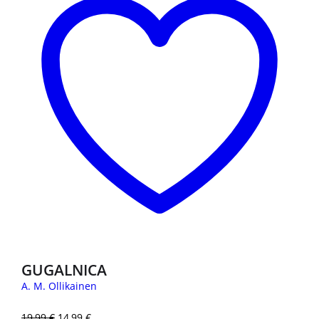
GUGALNICA
A. M. Ollikainen
19,99
€
14,99
€