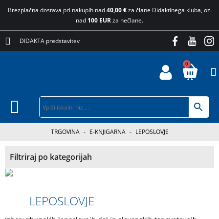
Brezplačna dostava pri nakupih nad
40,00 €
za člane Didaktinega kluba, oz.
nad
100 EUR
za nečlane.
DIDAKTA predstavitev
0
TRGOVINA
-
E-KNJIGARNA
-
LEPOSLOVJE
Filtriraj po kategorijah
LEPOSLOVJE