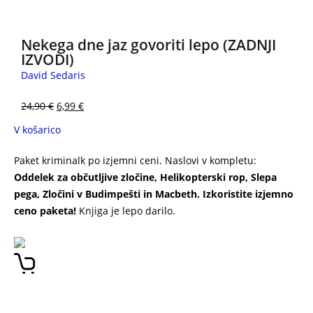
Nekega dne jaz govoriti lepo (ZADNJI
IZVODI)
David Sedaris
24,90
€
6,99
€
V košarico
Paket kriminalk po izjemni ceni. Naslovi v kompletu:
Oddelek za občutljive zločine, Helikopterski rop, Slepa
pega, Zločini v Budimpešti in Macbeth.
Izkoristite izjemno
ceno paketa!
Knjiga je lepo darilo.
SUPER PAKET – PET
KRIMINALK