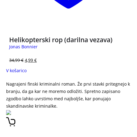
3 za 2
Helikopterski rop (darilna vezava)
Jonas Bonnier
34,99
€
4,99
€
V košarico
Nagrajeni finski kriminalni roman. Že prvi stavki pritegnejo k
branju, da ga kar ne moremo odložiti. Spretno zapisano
zgodbo lahko uvrstimo med najboljše, kar ponujajo
skandinavske kriminalke.