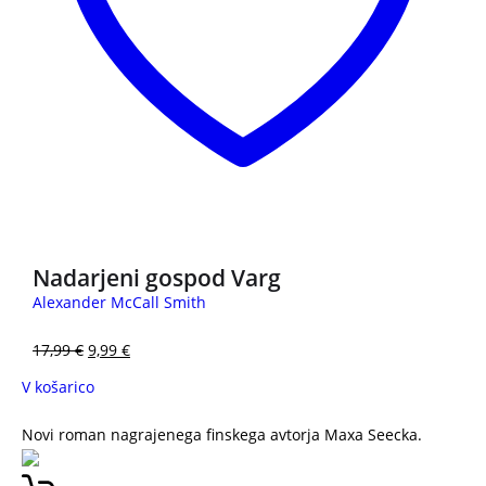
3 za 2
Nadarjeni gospod Varg
Alexander McCall Smith
17,99
€
9,99
€
V košarico
Novi roman nagrajenega finskega avtorja Maxa Seecka.