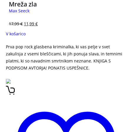
Mreža zla
Max Seeck
17,99
€
11,99
€
V košarico
Prva pop rock glasbena kriminalka, ki vas pelje v svet
zakulisja z vsemi bleščicami, ki jih ponuja slava, in temnimi
platmi, ki so navadnim smrtnikom neznane. KNJIGA S
PODPISOM AVTORJA! PONATIS USPEŠNICE.
VOLKOVI ANDREJ
ŠIFRER