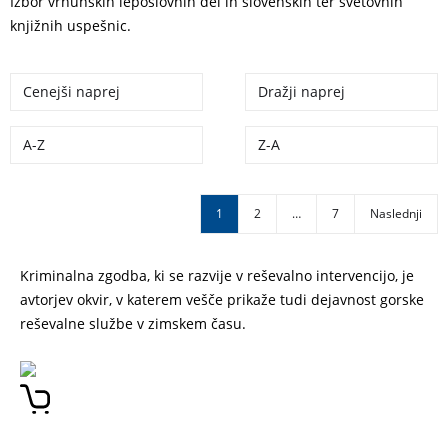
Izbor vrhunskih leposlovnih del in slovenskih ter svetovnih
knjižnih uspešnic.
Cenejši naprej
Dražji naprej
A-Z
Z-A
1
2
…
7
Naslednji
Kriminalna zgodba, ki se razvije v reševalno intervencijo, je
avtorjev okvir, v katerem vešče prikaže tudi dejavnost gorske
reševalne službe v zimskem času.
DRAMA NA SNEŽNIKU –
TOMAŽ ŽGAJNAR