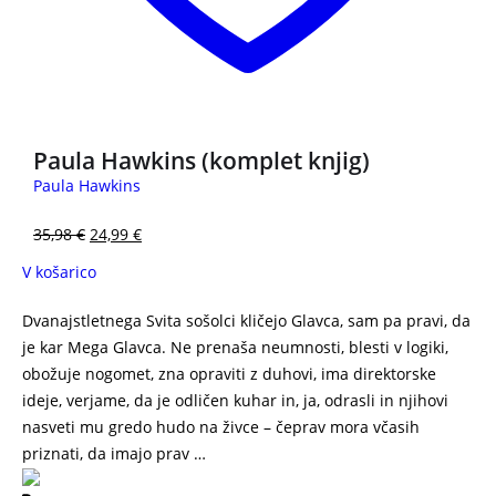
Paula Hawkins (komplet knjig)
Paula Hawkins
35,98
€
24,99
€
V košarico
Dvanajstletnega Svita sošolci kličejo Glavca, sam pa pravi, da
je kar Mega Glavca. Ne prenaša neumnosti, blesti v logiki,
obožuje nogomet, zna opraviti z duhovi, ima direktorske
ideje, verjame, da je odličen kuhar in, ja, odrasli in njihovi
nasveti mu gredo hudo na živce – čeprav mora včasih
priznati, da imajo prav …