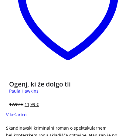
Ogenj, ki že dolgo tli
Paula Hawkins
17,99
€
11,99
€
V košarico
Skandinavski kriminalni roman o spektakularnem
helikopterskem ropu skladišča gotovine. Napisan je po