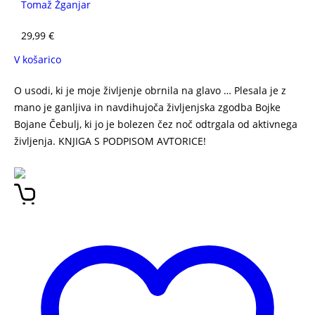
Tomaž Žganjar
29,99
€
V košarico
O usodi, ki je moje življenje obrnila na glavo … Plesala je z
mano je ganljiva in navdihujoča življenjska zgodba Bojke
Bojane Čebulj, ki jo je bolezen čez noč odtrgala od aktivnega
življenja. KNJIGA S PODPISOM AVTORICE!
PLESALA JE Z
MANO – BOJKA BOJANA ČEBULJ