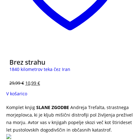
3 za 2
Brez strahu
1840 kilometrov teka čez Iran
29,99
€
10,99
€
V košarico
Komplet knjig
SLANE ZGODBE
Andreja Trefalta, strastnega
morjeplovca, ki je kljub mišični distrofiji pol življenja preživel
na morju. Avtor vas v knjigah popelje skozi več kot štirideset
let pustolovskih dogodivščin in občasnih katastrof.