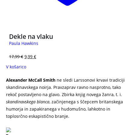
3 za 2
Dekle na vlaku
Paula Hawkins
17,99
€
9,99
€
V košarico
Alexander McCall Smith
ne sledi Larssonovi krvavi tradiciji
skandinavskega noirja. Pravzaprav ravno nasprotno, tako
rekoč postavljeno na glavo. Zbirka knjig novega žanra, t. i.
skandinavskega blanca
, začinjenega s ščepcem britanskega
humorja in zapakiranega v hudomušno, lahkotno in
toplosrčno eskapistično branje.
Zbirka kriminalk –
skandinavski blanc