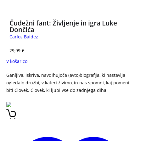
Čudežni fant: Življenje in igra Luke
Dončića
Carlos Báidez
29,99
€
V košarico
Ganljiva, iskriva, navdihujoča (avto)biografija, ki nastavlja
ogledalo družbi, v kateri živimo, in nas spomni, kaj pomeni
biti Človek. Človek, ki ljubi vse do zadnjega diha.
Anita
Ogulin – Tako zelo vas imam rada