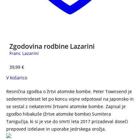
3 za 2
Zgodovina rodbine Lazarini
Franc Lazarini
39,99
€
V košarico
Resnična zgodba o žrtvi atomske bombe. Peter Townsend je
sedemintrideset let po koncu vojne odpotoval na Japonsko in
se sestal z nekaterimi žrtvami atomske bombe. Zapisal je
zgodbo hibakuše (žrtve atomske bombe) Sumitera
Tanigučija, ki si je vse do smrti leta 2017 prizadeval doseči
prepoved izdelave in uporabe jedrskega orožja.