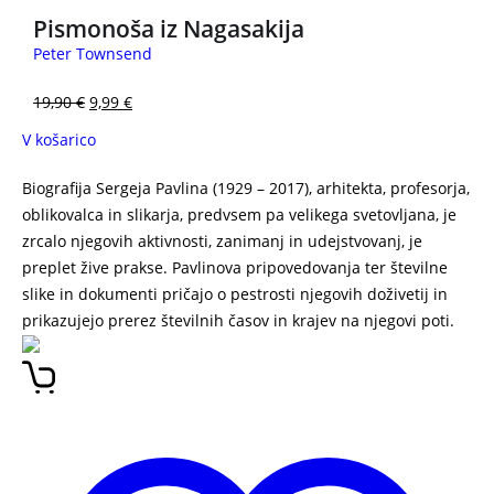
Pismonoša iz Nagasakija
Peter Townsend
19,90
€
9,99
€
V košarico
Biografija Sergeja Pavlina (1929 – 2017), arhitekta, profesorja,
oblikovalca in slikarja, predvsem pa velikega svetovljana, je
zrcalo njegovih aktivnosti, zanimanj in udejstvovanj, je
preplet žive prakse. Pavlinova pripovedovanja ter številne
slike in dokumenti pričajo o pestrosti njegovih doživetij in
prikazujejo prerez številnih časov in krajev na njegovi poti.