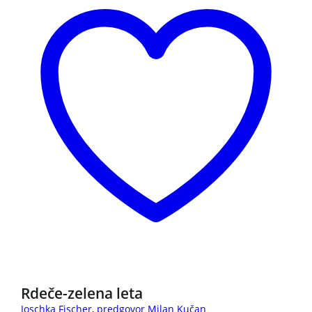
3 za 2
Rdeče-zelena leta
Joschka Fischer
,
predgovor Milan Kučan