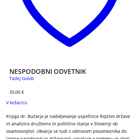
NESPODOBNI ODVETNIK
Tadej Golob
35,00
€
V košarico
Knjiga dr. Bučarja je nadaljevanje uspešnice Rojstvo države
in analizira družbeno in politično stanje v Sloveniji ob
osamosvojitvi. Ukvarja se tudi z odnosom posameznika do
lastne narodnosti in državnosti, sprašuje o pomenu in vlogi