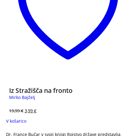
3 za 2
Iz Stražišča na fronto
Mirko Bajželj
19,99
€
3,99
€
V košarico
Dr. France Bučar v svoji knjigi Rojstvo države predstavlja