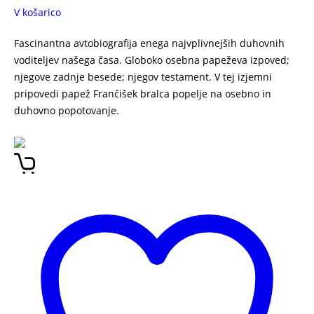
V košarico
Fascinantna avtobiografija enega najvplivnejših duhovnih
voditeljev našega časa. Globoko osebna papeževa izpoved;
njegove zadnje besede; njegov testament. V tej izjemni
pripovedi papež Frančišek bralca popelje na osebno in
duhovno popotovanje.
UPANJE Jorge Mario Bergoglio
BIOGRAFIJA PAPEŽ FRANČIŠEK