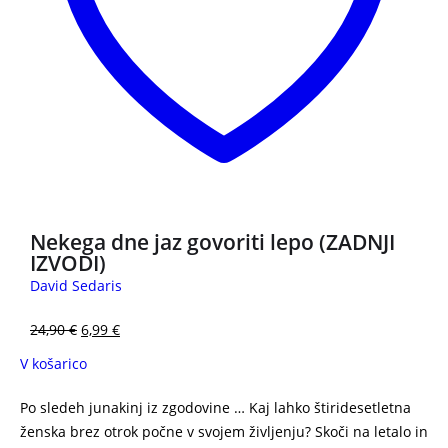
Nekega dne jaz govoriti lepo (ZADNJI
IZVODI)
David Sedaris
24,90
€
6,99
€
V košarico
Po sledeh junakinj iz zgodovine … Kaj lahko štiridesetletna
ženska brez otrok počne v svojem življenju? Skoči na letalo in