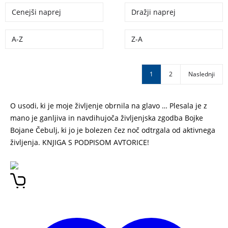
Cenejši naprej
Dražji naprej
A-Z
Z-A
1
2
Naslednji
O usodi, ki je moje življenje obrnila na glavo … Plesala je z
mano je ganljiva in navdihujoča življenjska zgodba Bojke
Bojane Čebulj, ki jo je bolezen čez noč odtrgala od aktivnega
življenja. KNJIGA S PODPISOM AVTORICE!
PLESALA JE Z
MANO – BOJKA BOJANA ČEBULJ