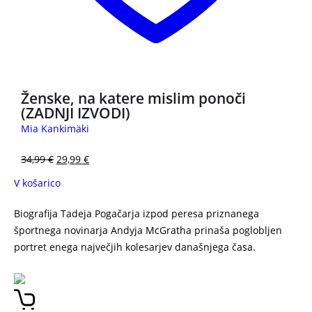
Ženske, na katere mislim ponoči
(ZADNJI IZVODI)
Mia Kankimäki
34,99
€
29,99
€
V košarico
Biografija Tadeja Pogačarja izpod peresa priznanega
športnega novinarja Andyja McGratha prinaša poglobljen
portret enega največjih kolesarjev današnjega časa.
Tadej
Pogačar: Neustavljiv