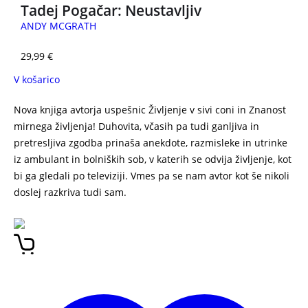
Tadej Pogačar: Neustavljiv
ANDY MCGRATH
29,99
€
V košarico
Nova knjiga avtorja uspešnic Življenje v sivi coni in Znanost
mirnega življenja! Duhovita, včasih pa tudi ganljiva in
pretresljiva zgodba prinaša anekdote, razmisleke in utrinke
iz ambulant in bolniških sob, v katerih se odvija življenje, kot
bi ga gledali po televiziji. Vmes pa se nam avtor kot še nikoli
doslej razkriva tudi sam.
V mejah normale DAVID ZUPANČIČ