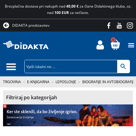
Brezplačna dostava pri nakupih nad
40,00 €
za člane Didaktinega kluba, oz.
nad
100 EUR
za nečlane.
DIDAKTA predstavitev
0
TRGOVINA
-
E-KNJIGARNA
-
LEPOSLOVJE
-
BIOGRAFIJE IN AVTOBIOGRAFIJE
Filtriraj po kategorijah