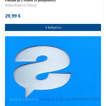
Plesala je z mano (s podpisom)
Bojka Bojana Čebulj
29,99
€
V košarico
David Sedaris je eden najboljših ameriških
humoristov. Naslov avtobiografskega dela Nekega dne
jaz govoriti lepo namiguje na obupne avtorjeve
napore, da bi se naučil francoščine, potem ko se je s
svojim partnerjem Hughom preselil v Normandijo.