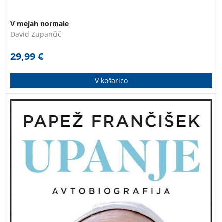
V mejah normale
David Zupančič
29,99
€
V košarico
Fascinantna avtobiografija enega najvplivnejših
duhovnih voditeljev našega časa. Globoko osebna
papeževa izpoved; njegove zadnje besede; njegov
testament. V tej izjemni pripovedi papež Frančišek
bralca popelje na osebno in duhovno popotovanje.
UPANJE Jorge Mario Bergoglio BIOGRAFIJA PAPEŽ
FRANČIŠEK