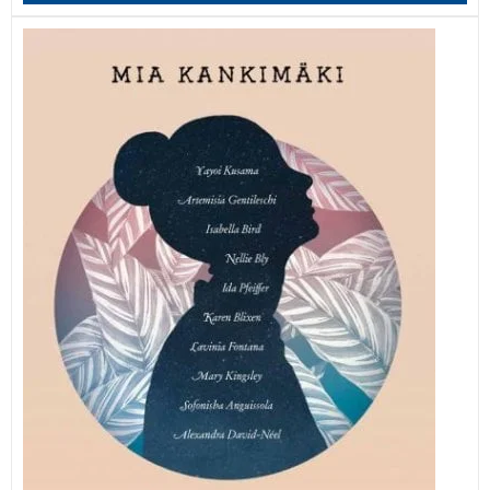
Po sledeh junakinj iz zgodovine … Kaj lahko
štiridesetletna ženska brez otrok počne v svojem
življenju? Skoči na letalo in sledi stopnjam umetnic in
raziskovalk iz zgodovine, ki so za časa svojega življenja
spreminjale svet.
“Popotniška knjiga leta!”
The Independent
Ženske, na katere mislim ponoči