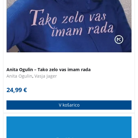
Anita Ogulin – Tako zelo vas imam rada
Anita Ogulin
,
Vasja Jager
24,99
€
V košarico
Knjiga združuje dragocene osebne spomine, anekdote
ter dogodke povezane z nastankom zasedbe “
Stari