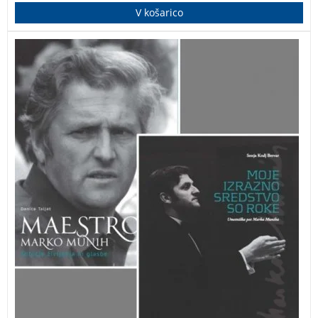
V košarico
Komplet darilnih monografij Maestra Marka Muniha:
Sotočje življenja in glasbe, Moje izrazno sredstvo so
roke.