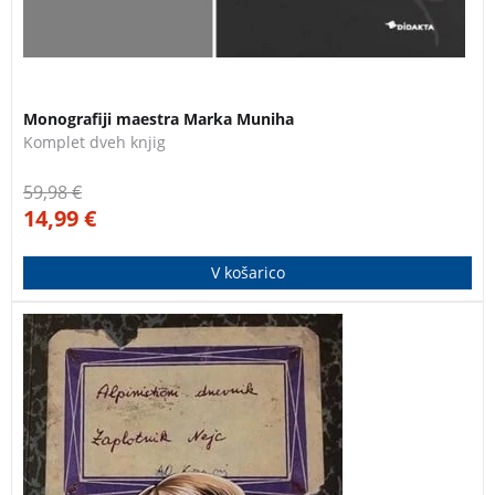
Monografiji maestra Marka Muniha
Komplet dveh knjig
59,98
€
14,99
€
V košarico
Alpinistični dnevnik legendarnega kranjskega
alpinista in karizmatičnega pisca, Jerneja – Nejca
Zaplotnika z ilustracijami Jožeta Trobca in spremno
besedo Mojce Zaplotnik Jamnik.