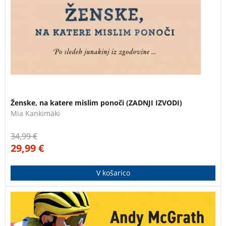
Ženske, na katere mislim ponoči (ZADNJI IZVODI)
Mia Kankimäki
34,99
€
29,99
€
V košarico
Biografija Tadeja Pogačarja izpod peresa priznanega
športnega novinarja Andyja McGratha prinaša