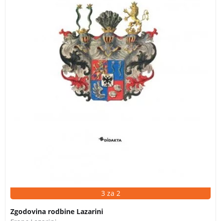
temveč tudi na Štajerskem in drugod po habsburški
monarhiji.
3 za 2
Zgodovina rodbine Lazarini