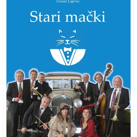
mački
“, njihov vzpon in zlata leta ter avtorjeve
spomine na mladost.