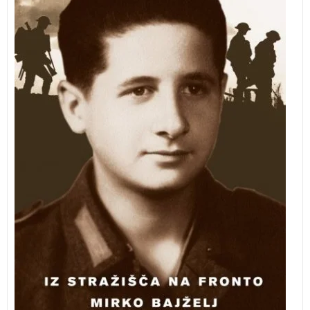
otroci vsak dan hodili v okoliške gozdove po butare in
pomagali sosednjim obrtnikom, da so dobili za plačilo
nekaj hrane, ki jo je v družini vedno primanjkovalo.