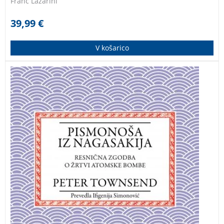
Franc Lazarini
39,99
€
V košarico
Resnična zgodba o žrtvi atomske bombe. Peter
Townsend je sedemintrideset let po koncu vojne
odpotoval na Japonsko in se sestal z nekaterimi
žrtvami atomske bombe. Zapisal je zgodbo hibakuše
(žrtve atomske bombe) Sumitera Tanigučija, ki si je vse
do smrti leta 2017 prizadeval doseči prepoved
izdelave in uporabe jedrskega orožja.