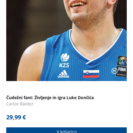
Čudežni fant: Življenje in igra Luke Dončića
Carlos Báidez
29,99
€
V košarico