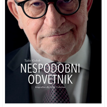
slovenskem odvetniškem prostoru.
NESPODOBNI
ODVETNIK Peter Čeferin