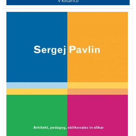
V košarico
Biografija Sergeja Pavlina (1929 – 2017), arhitekta,
profesorja, oblikovalca in slikarja, predvsem pa
velikega svetovljana, je zrcalo njegovih aktivnosti,
zanimanj in udejstvovanj, je preplet žive prakse.
Pavlinova pripovedovanja ter številne slike in
dokumenti pričajo o pestrosti njegovih doživetij in
prikazujejo prerez številnih časov in krajev na njegovi
poti.