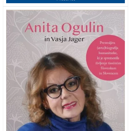
Ganljiva, iskriva, navdihujoča (avto)biografija, ki
nastavlja ogledalo družbi, v kateri živimo, in nas
spomni, kaj pomeni biti Človek. Človek, ki ljubi vse do
zadnjega diha.
Anita Ogulin – Tako zelo vas imam
rada