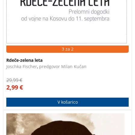
3 za 2
Rdeče-zelena leta
Joschka Fischer
,
predgovor Milan Kučan
29,99
€
2,99
€
V košarico
Zgodba o preprostem fantiču iz stražiške sitarske
družine odstira skrivnostni davni čas, ko so bosonogi