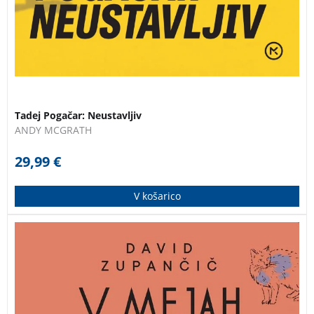
NOVO
Tadej Pogačar: Neustavljiv
ANDY MCGRATH
29,99
€
V košarico
Nova knjiga avtorja uspešnic Življenje v sivi coni in
Znanost mirnega življenja! Duhovita, včasih pa tudi
ganljiva in pretresljiva zgodba prinaša anekdote,
razmisleke in utrinke iz ambulant in bolniških sob, v
katerih se odvija življenje, kot bi ga gledali po televiziji.