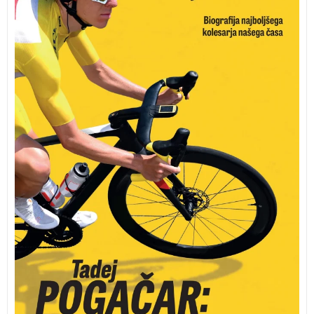
poglobljen portret enega največjih kolesarjev
današnjega časa.
Tadej Pogačar: Neustavljiv