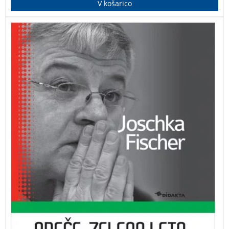
V košarico
V knjigi političnih spominov, od kosovske vojne do 11.
septembra, Joschka Fischer predstavi nemško zunanjo
politiko v času dramatičnih preobratov.