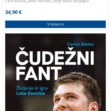
Carlo Mussa
,
Janko Petrovec
,
Jorge Mario Bergoglio
34,90
€
V košarico
Dolgo pričakovana biografija, ki opisuje bleščečo
življenjsko in poklicno pot Luke Dončića, enega
največjih slovenskih športnikov v zgodovini.