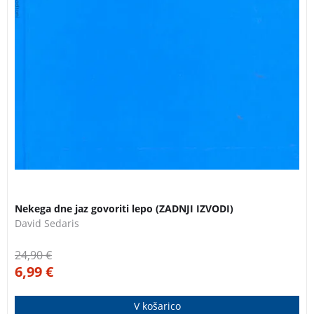
Nekega dne jaz govoriti lepo (ZADNJI IZVODI)
David Sedaris
24,90
€
6,99
€
V košarico