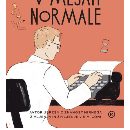
Vmes pa se nam avtor kot še nikoli doslej razkriva tudi
sam.
V mejah normale DAVID ZUPANČIČ