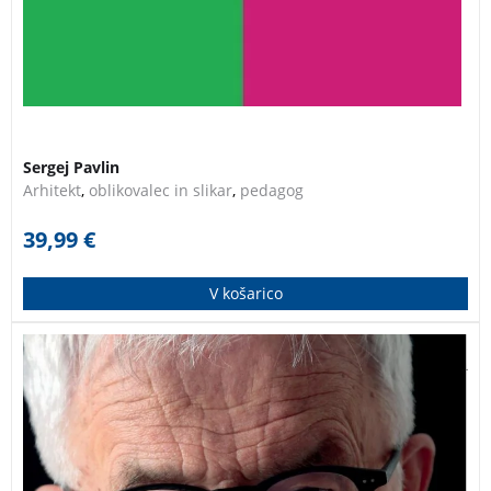
Sergej Pavlin
Arhitekt
,
oblikovalec in slikar
,
pedagog
39,99
€
V košarico
Biografija dr. Petra Čeferina NESPODOBNI ODVETNIK
izpod peresa Tadeja Goloba. V biografiji lahko sledimo
njegovemu življenju, od srečnega otroštva v Ljubljani
preko divjih študentskih let, nerodnih odvetniških
začetkov, ustvarjanja družine do njegove uveljavitve v