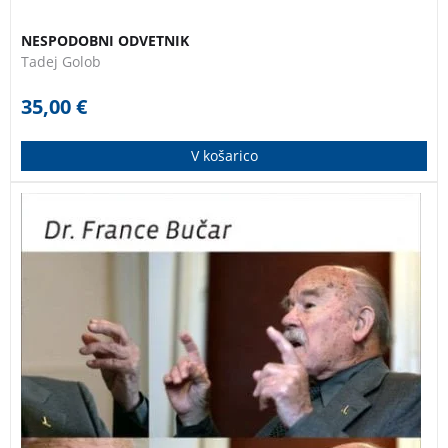
NESPODOBNI ODVETNIK
Tadej Golob
35,00
€
V košarico
Knjiga dr. Bučarja je nadaljevanje uspešnice Rojstvo
države in analizira družbeno in politično stanje v
Sloveniji ob osamosvojitvi. Ukvarja se tudi z odnosom
posameznika do lastne narodnosti in državnosti,
sprašuje o pomenu in vlogi koncepta države tako za
posameznika kot za narod.