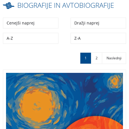
BIOGRAFIJE IN AVTOBIOGRAFIJE
Cenejši naprej
Dražji naprej
A-Z
Z-A
1
2
Naslednji
O usodi, ki je moje življenje obrnila na glavo … Plesala
je z mano je ganljiva in navdihujoča življenjska zgodba
Bojke Bojane Čebulj, ki jo je bolezen čez noč odtrgala
od aktivnega življenja. KNJIGA S PODPISOM AVTORICE!
PLESALA JE Z MANO – BOJKA BOJANA ČEBULJ