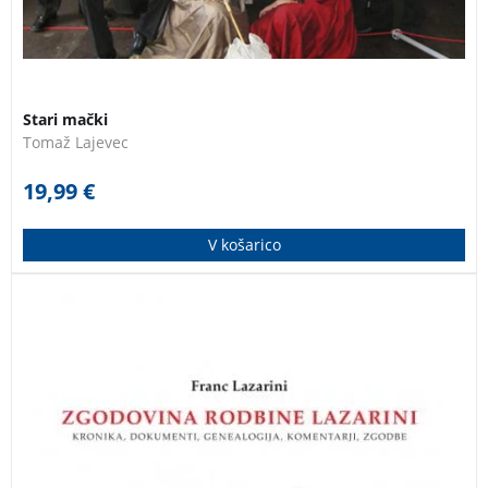
Stari mački
Tomaž Lajevec
19,99
€
V košarico
Knjiga predstavlja zgodovino ugledne in pomembne
slovenske plemiške rodbine, ki se je v sredini 17.
stoletja iz Benetk preselila na Kranjsko, tu dobila
plemiški naziv (1687 nižje plemstvo, 1770 oziroma
1771 baronski naslov) in katere predstavniki so bili od
17. pa vse do prve polovice 20. stoletja nosilci
različnih pomembnih funkcij ne le na Kranjskem,