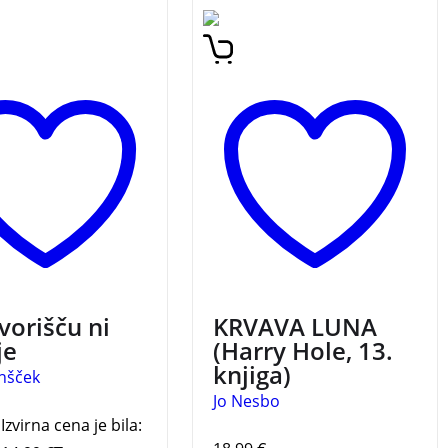
ca Ferija Lainščka z
Krvava luna je že trinajsta
cijami Polone Lovšin
knjiga iz zelo uspešne
bo Lojzeta in
serije o Harryju Holeju. V
e Krajnčan.
NA
njej se trmasti policijski
ŠČU NI OGRAJE
inšpektor, ki genialno
razpleta zgodbe in se
obenem nenehno bori z
lastnimi demoni, vrača v
odlični formi.
KRVAVA
LUNA (Harry Hole, 13.
knjiga) JO NESBO
vorišču ni
KRVAVA LUNA
je
(Harry Hole, 13.
knjiga)
inšček
Jo Nesbo
Izvirna cena je bila: