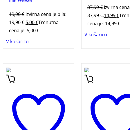
Elie Wiesel
37,99
€
Izvirna cena 
19,90
€
Izvirna cena je bila:
37,99 €.
14,99
€
Tren
19,90 €.
5,00
€
Trenutna
cena je: 14,99 €.
cena je: 5,00 €.
V košarico
V košarico
Nov roman Paule Hawkins,
Kriminalni roman
avtorice uspešnic Dekle na
Pogodba (trilogija 
vlaku in Pod gladino.
Ljubljana-Bruselj, 1.
Knjiga se je takoj po izidu
knjiga),
dobitnik na
povzpela na lestvice
Modra ptica, je liter
najbolj prodajanih knjig v
prvenec, povezan s 
Veliki Britaniji in ZDA.
ki jo avtorica zelo d
pozna. Prvi umor se
v prestižni četrti, v vi