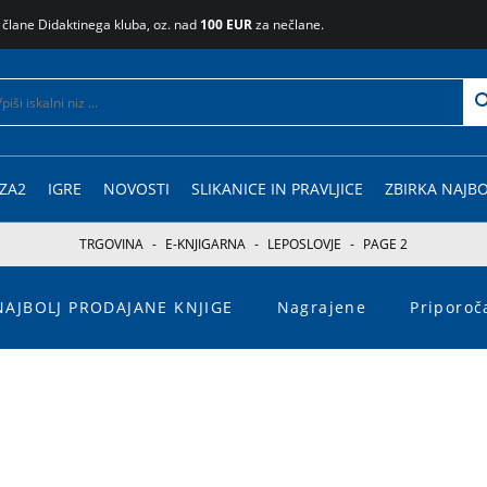
 člane Didaktinega kluba, oz. nad
100 EUR
za nečlane.
ZA2
IGRE
NOVOSTI
SLIKANICE IN PRAVLJICE
ZBIRKA NAJBO
TRGOVINA
-
E-KNJIGARNA
-
LEPOSLOVJE
-
PAGE 2
NAJBOLJ PRODAJANE KNJIGE
Nagrajene
Priporo