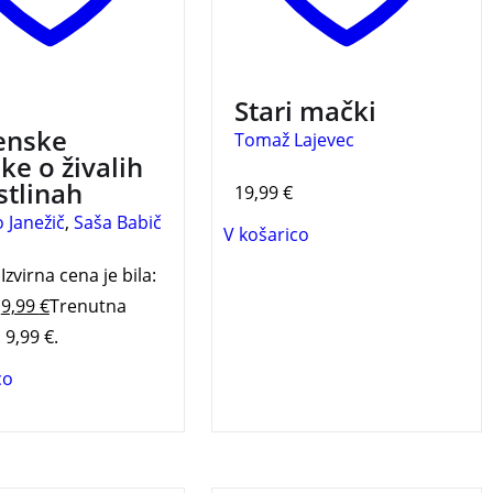
3 za 2
Stari mački
enske
Tomaž Lajevec
ke o živalih
stlinah
19,99
€
 Janežič
,
Saša Babič
V košarico
Izvirna cena je bila:
.
9,99
€
Trenutna
 9,99 €.
co