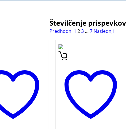
Številčenje prispevkov
Predhodni
1
2
3
…
7
Naslednji
antna avtobiografija
Jojo Moyes
je avtorica
najvplivnejših
izjemno priljubljenega
ih voditeljev
romana Ob tebi,
 časa. Globoko
neodložljive bralske
 papeževa izpoved;
poslastice. Ganljiva,
e zadnje besede;
duhovita, nepredvidljiva in
 testament. V tej
provokativna zgodba o
i pripovedi papež
ljubezni, ki zadane v srce.
šek bralca popelje
Glavna junaka sta Lou in
bno in duhovno
Will – tetraplegik in
vanje.
UPANJE Jorge
njegova negovalka.
Bergoglio
Življenje junakov se