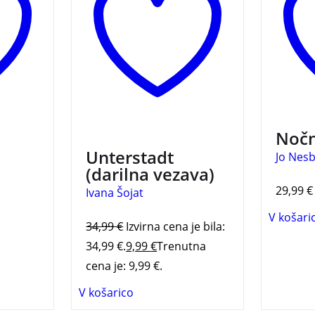
n
zgodbo in mu daje
novega
možnost, da se poistoveti z
grozlj
in
glavnimi junaki. Avtorica
večpla
s
O 3019
Ivana Šojat je bila gostja
NESBO
e
literarnega festivala Fabula
2022.
e
3 za 2
Nočn
Unterstadt
Jo Nes
nje
(darilna vezava)
nega
29,99
€
Ivana Šojat
JA
9
V košari
34,99
€
Izvirna cena je bila:
34,99 €.
9,99
€
Trenutna
cena je: 9,99 €.
V košarico