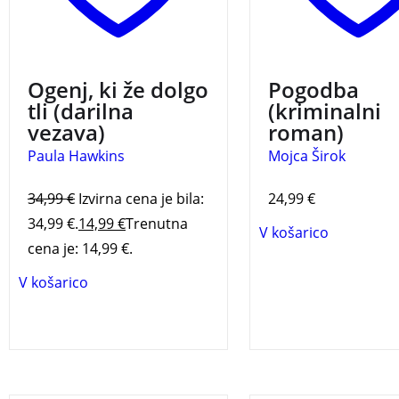
enega najuspešnejš
rimskih odvetnikov. 
še prometna nesreč
drugem koncu Rima 
Ogenj, ki že dolgo
Pogodba
samomor mafijskega
tli (darilna
(kriminalni
v zaporu … Raziskov
vezava)
roman)
zakulisnega dogajanj
Paula Hawkins
Mojca Širok
novic črne kronike n
odpelje v osrčje maf
34,99
€
Izvirna cena je bila:
24,99
€
dogajanja.
34,99 €.
14,99
€
Trenutna
V košarico
cena je: 14,99 €.
V košarico