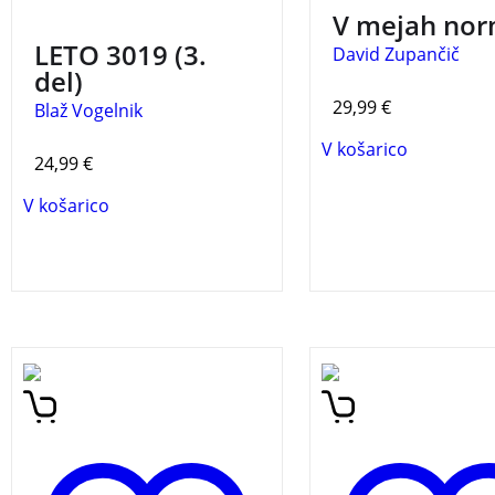
avtor kot še nikoli do
NOVO
V mejah nor
razkriva tudi sam.
LETO 3019 (3.
David Zupančič
del)
29,99
€
Blaž Vogelnik
V košarico
24,99
€
V košarico
Detektiv Ulf Varg, zaposlen
Knjiga sledi dogodk
na malmöjskem Oddelku
prihodnosti, kjer se
za občutljive zločine, kjer
prepletajo poslovni,
obravnavajo najbolj
in znanstveni izzivi 