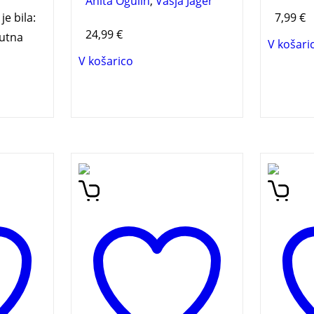
Anita Ogulin
,
Vasja Jager
je bila:
7,99
€
24,99
€
utna
V košari
V košarico
Živali in rastline v slovenskih
Šestnaj
Rim-
pregovorih
je sedemnajsta
Zaklad
knjiga v zbirki Zakladnica
pripov
grade
slovenskih pripovedi. V njej
sloven
arni
so zbrani slovenski
na temo
temo,
pregovori, v katerih se
PRAVLJ
obro
pojavljajo živali in rastline.
 zgodi
li