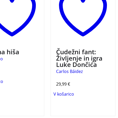
 žanra, klasičnega
enega največjih slovenskih
ivega romana, ter ga
športnikov v zgodovini.
stno nadgradi.
JO
 NOČNA HIŠA
a hiša
Čudežni fant:
Življenje in igra
bo
Luke Dončića
Carlos Báidez
co
29,99
€
V košarico