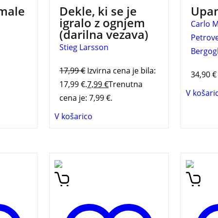
slej
BIOGRA
male
Dekle, ki se je
Upan
FRANČ
igralo z ognjem
Carlo 
(darilna vezava)
Petrov
Stieg Larsson
Bergogl
17,99
€
Izvirna cena je bila:
34,90
€
17,99 €.
7,99
€
Trenutna
V košari
cena je: 7,99 €.
V košarico
om v
Večkrat nagrajeni kultni
Nočna 
roman Unterstadt je ena
norveš
 osebni
tistih knjig, ki bralca
v svoji
glavnih
popolnoma potegne v
najbolj