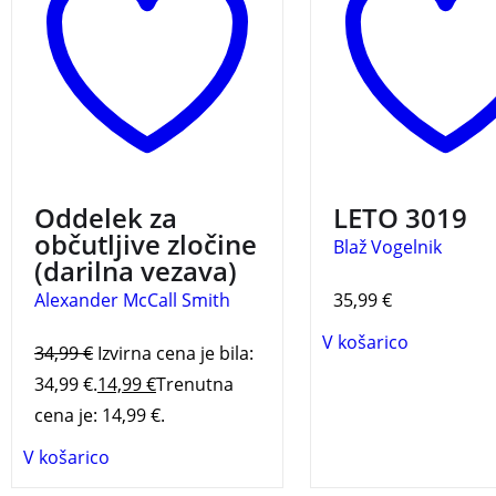
nenavadne primere na
junakov.
Roman, pol
Švedskem, se v prvem delu
prefinjenih dialogov,
humorne detektivske serije
subtilnega humorja 
skupaj s svojimi sodelavci
vizionarskih idej, na
Blaž Vogelnik – LET
sooči kar s tremi
popelje v svet, kjer s
občutljivimi primeri, ki
srečata arhitektura
vključujejo vse od vboda
prihodnosti in večn
na nenavadnem mestu pa
človeške vrednote.
do srhljivega nočnega
Dinamična zgodba
Oddelek za
LETO 3019
dogajanja v obmorskem
raziskuje ljubezen,
občutljive zločine
Blaž Vogelnik
letovišču.
ambicije in prepleta
(darilna vezava)
osebnega ter poklic
Alexander McCall Smith
35,99
€
življenja.
BLAŽ MATI
VOGELNIK LETO 301
V košarico
34,99
€
Izvirna cena je bila:
34,99 €.
14,99
€
Trenutna
cena je: 14,99 €.
V košarico