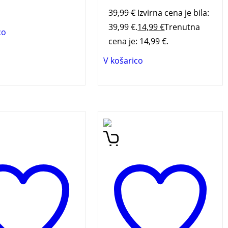
39,99
€
Izvirna cena je bila:
39,99 €.
14,99
€
Trenutna
co
cena je: 14,99 €.
V košarico
sta knjiga v zbirki
Knjiga združuje dragocene
nica slovenskih
osebne spomine, anekdote
edi prinaša izbor
ter dogodke povezane z
skih folklornih ugank
nastankom zasedbe “
Stari
 živali in rastlin.
mački
“, njihov vzpon in
ICE
zlata leta ter avtorjeve
spomine na mladost.