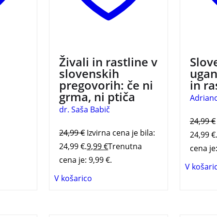
ih
Sledi
a na
in
3 za 2
 bossa
Živali in rastline v
Slov
anje
slovenskih
ugan
a iz
pregovorih: če ni
in ra
as
grma, ni ptiča
Adriano
ijskega
dr. Saša Babič
24,99
€
24,99
€
Izvirna cena je bila:
24,99 €
24,99 €.
9,99
€
Trenutna
cena je:
cena je: 9,99 €.
V košari
V košarico