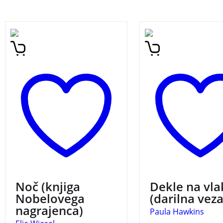
Eno izmed temeljih del in
Knjižna uspešnica z 
pričevanj o holokavstu.
Elie
23 milijoni prodanih
Wiesel (1928-2016) je bil
izvodov po svetu!
pisatelj, novinar, Nobelov
nagrajenec za mir.
NOČ
Noč (knjiga
Dekle na vla
Nobelovega
(darilna vez
nagrajenca)
Paula Hawkins