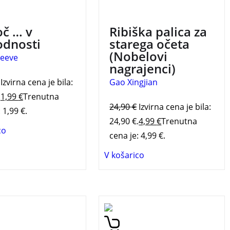
3 za 2
3 za 2
č … v
Ribiška palica za
odnosti
starega očeta
(Nobelovi
Reeve
nagrajenci)
Izvirna cena je bila:
Gao Xingjian
.
1,99
€
Trenutna
24,90
€
Izvirna cena je bila:
 1,99 €.
24,90 €.
4,99
€
Trenutna
co
cena je: 4,99 €.
V košarico
Deniet v času
Vrhunsko literarno delo
 let spozna sedem
nobelovega nagrajenca