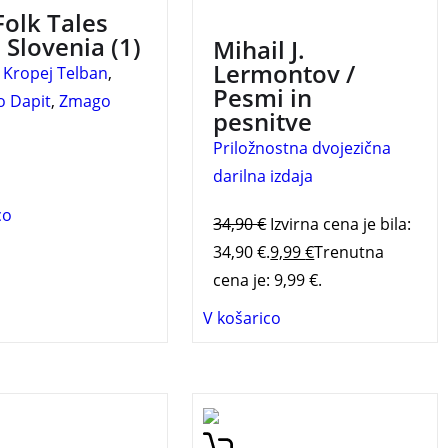
les from Slovenia.
3 za 2
Folk Tales
 Slovenia (1)
Mihail J.
Lermontov /
 Kropej Telban
,
Pesmi in
o Dapit
,
Zmago
pesnitve
Priložnostna dvojezična
darilna izdaja
co
34,90
€
Izvirna cena je bila:
34,90 €.
9,99
€
Trenutna
cena je: 9,99 €.
V košarico
oman nagrajenega
Spoznajte prvih petdeset