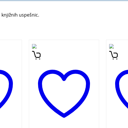
 knjižnih uspešnic.
ic o
Detektiv Ulf Varg, zaposlen
A Trea
o (Tone
v malmöjskem Oddelku za
Folklor
ša,
občutljive zločine, kjer
presen
obravnavajo najbolj
storie
nenavadne primere na
orally
Švedskem, se tokrat
genera
spoprime s primerom
our an
anonimnega izsiljevanja
unders
zloglasnega pisatelja Nilsa
learn 
Personna-Cederströma.
right,
and ho
nature