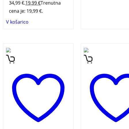
34,99 €.
19,99
€
Trenutna
cena je: 19,99 €.
V košarico
Resnična zgodba o žrtvi
Zanimivi narodopisn
atomske bombe. Peter
zapisi, objavljeni v t
Townsend je
knjigi, predstavljajo
sedemintrideset let po
verovanja naših pre
koncu vojne odpotoval na
Poročajo o volkodlak
Japonsko in se sestal z
vedomcu, o torki,
nekaterimi žrtvami
gospodarčku, itd.
atomske bombe. Zapisal je
Vsakovrstna prazno
zgodbo hibakuše (žrtve
mnenja, šege ter pr
atomske bombe) Sumitera
Ribničanov, Potočan
Tanigučija, ki si je vse do
Krašovcev in Osilnič
smrti leta 2017 prizadeval