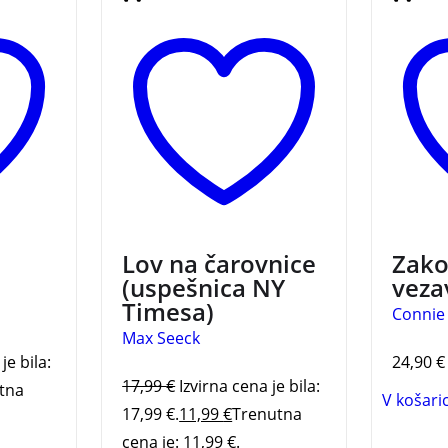
. Je pri
Seecka. Uspešnica na
moških.
za
lestvici New York Timesa.
svojim
tuicijo,
znanje
a
splete
 nas
prijate
sile?
študij
duhovn
ljubeč
Lov na čarovnice
Zako
(uspešnica NY
veza
Timesa)
Connie
Max Seeck
je bila:
24,90
€
17,99
€
Izvirna cena je bila:
tna
V košari
17,99 €.
11,99
€
Trenutna
cena je: 11,99 €.