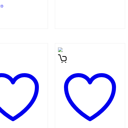
co
znanstveno
Zanimivo, pisano in
ični roman, ki
jezikovno izjemno bogato
e svetovno ureditev v
litararno delo se ukvarja z
nosti ter pripoved
iskanjem izgubljenega
a z ganljivo
otroštva, iskanjem narave,
ensko zgodbo.
nežnosti… Je del prestižne
zbirke Nobelovih
nagrajencev za
književnost.