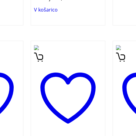
V košarico
Čudežne pravljice
Knjiga 
sedem
slovenskih pokrajin je
nadalj
o s
petnajsta knjiga v zbirki
Rojstvo
i in
Zakladnica slovenskih
družbe
anj
pripovedi. V njej so zbrane
stanje 
pravljice, ki opisujejo
osamos
,
čaroben svet vilincev in
tudi z
,
princev.
posame
narodn
sprašu
koncep
posame