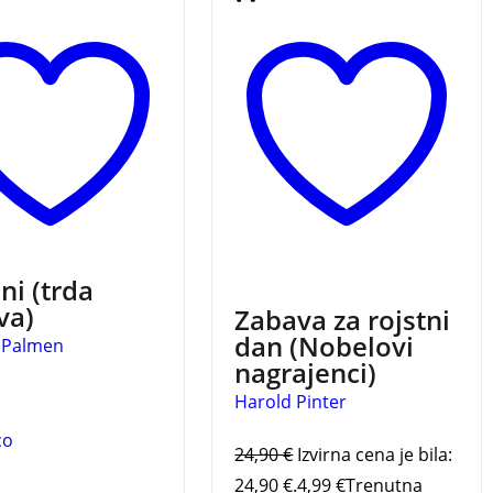
 Pritegnejo jo s
Harolda Pinterja. Temačna
i sposobnostmi in
nadrealistična drama o
m. Sedem znanj
sodobnem, absurdnem
 sedem vezi,
svetu.
ljske, strastne,
ske, mentorske,
e in globoko
e…
3 za 2
ni (trda
va)
Zabava za rojstni
dan (Nobelovi
 Palmen
nagrajenci)
Harold Pinter
co
24,90
€
Izvirna cena je bila:
24,90 €.
4,99
€
Trenutna