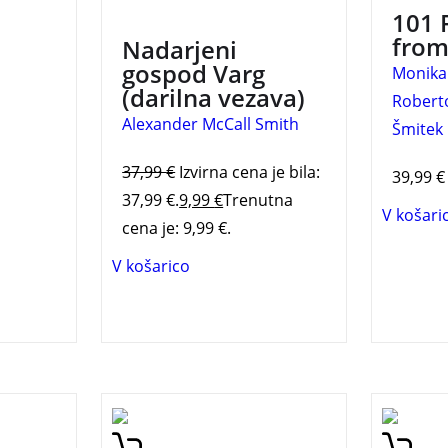
folk ta
3 za 2
101 
from
Nadarjeni
gospod Varg
Monika
(darilna vezava)
Robert
Alexander McCall Smith
Šmitek
37,99
€
Izvirna cena je bila:
39,99
€
37,99 €.
9,99
€
Trenutna
V košari
cena je: 9,99 €.
V košarico
dvajset
Kri bo maščevana s krvjo.
Novi r