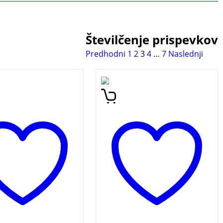
Številčenje prispevkov
Predhodni
1
2
3
4
…
7
Naslednji
sury of Slovenian
Mihail J. Lermontov (1814 –
e. Here are
1841) je bil pomemben
ted traditional
ruski romantični pesnik,
s, handed down
romanopisec, dramatik in
 from generation to
slikar. Njegove pesmi
tion, which helped
predstavljajo bogato
cestors to better
zakladnicо za glasbeno
tand the world, to
ustvarjalnost. Mnoge med
what is good and
njimi so celo ponarodele.
 dangerous or bad,
Priložnostna dvojezična
w to behave in
darilna izdaja ob 200.
 and society. 101
letnici pesnikovega rojstva.