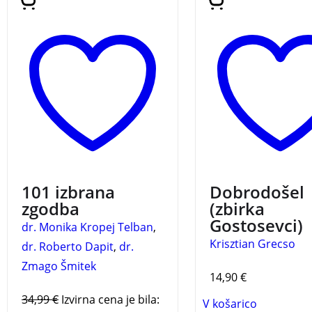
PRIPOVEDI:
101 izbrana
let, se zaposli v lokal
zgodba prinaša izbor
knjižnici in je končn
zgodb iz prvih sedmih
zadovoljen z življen
knjig istoimenske zbirke.
prihodu v službo im
101 IZBRANA ZGODBA
telefon in takoj nato
ZAKLADNICA SLOVENSKIH
hlačah, sluti preteklo
PRIPOVEDI
101 izbrana
Dobrodošel
zgodba
(zbirka
Gostosevci)
dr. Monika Kropej Telban
,
Krisztian Grecso
dr. Roberto Dapit
,
dr.
Zmago Šmitek
14,90
€
34,99
€
Izvirna cena je bila:
V košarico