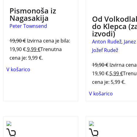
doseči prepoved izdelave
3 za 2
Pismonoša iz
in uporabe jedrskega
Nagasakija
Od Volkodla
orožja.
do Klepca (z
Peter Townsend
izvodi)
19,90
€
Izvirna cena je bila:
Anton Rudež
,
Janez
19,90 €.
9,99
€
Trenutna
Jožef Rudež
cena je: 9,99 €.
19,90
€
Izvirna cena 
V košarico
19,90 €.
5,99
€
Trenu
cena je: 5,99 €.
V košarico
Biografija dr. Petra
So v našem življenju
Čeferina NESPODOBNI
naključja ali niso? 