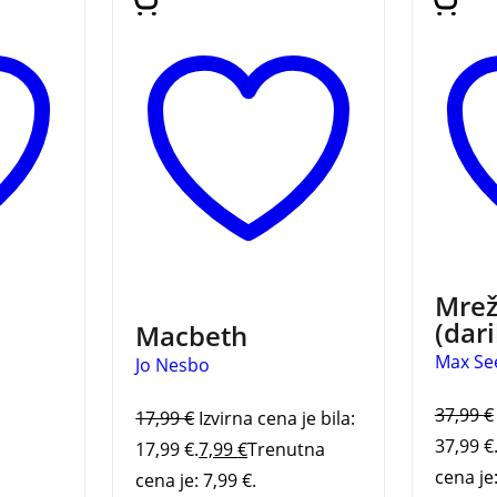
ni
Velika Shakespearova
finske
o
klasika v priredbi pisca
Seecka
jem. Ob
najboljših kriminalk.
a
 srce v
st.
3 za 2
Mrež
(dar
Macbeth
Max Se
Jo Nesbo
37,99
€
17,99
€
Izvirna cena je bila:
37,99 €
17,99 €.
7,99
€
Trenutna
cena je:
cena je: 7,99 €.