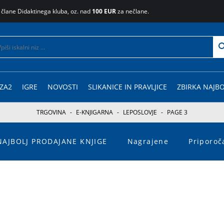
 člane Didaktinega kluba, oz. nad
100 EUR
za nečlane.
ZA2
IGRE
NOVOSTI
SLIKANICE IN PRAVLJICE
ZBIRKA NAJBO
TRGOVINA
-
E-KNJIGARNA
-
LEPOSLOVJE
-
PAGE 3
NAJBOLJ PRODAJANE KNJIGE
Nagrajene
Priporo