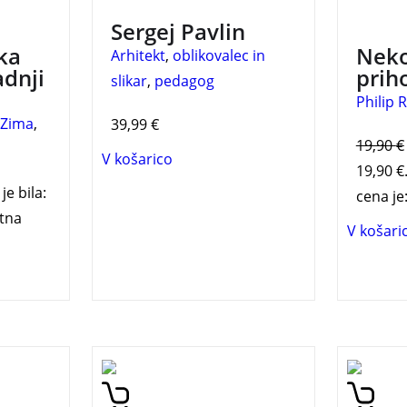
in prikazujejo prerez
Sergej Pavlin
številnih časov in krajev na
ka
Neko
Arhitekt
,
oblikovalec in
njegovi poti.
adnji
prih
slikar
,
pedagog
Philip 
 Zima
,
39,99
€
19,90
€
V košarico
19,90 €
je bila:
cena je:
tna
V košari
Nov roman nagrajenega
Marie 
Mnogi
finskega avtorja Maxa
sedmih