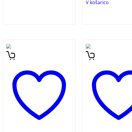
V košarico
Roman Črna ovojnica
Marie Deniet v času
opisuje težko življenje v
sedmih let spozna 
času holokavsta,
moških. Pritegnejo j
komunističnega režima ter
svojimi sposobnostm
v izseljenstvu. Osredotoča
znanjem. Sedem zn
se na posameznika,
splete sedem vezi,
njegovo samoto in
prijateljske, strastne
zapisanost vztrajanju, na
študijske, mentorske
vprašanja resnice, smisla
duhovne in globoko
in problematičnih odnosov,
ljubeče…
ki jih je skalilo sumničenje.