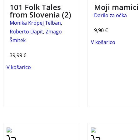
folk tales from Slovenia.
101 Folk Tales
Moji mamici
from Slovenia (2)
Darilo za očka
Monika Kropej Telban
,
9,90
€
Roberto Dapit
,
Zmago
Šmitek
V košarico
39,99
€
V košarico
ZAKLADNICA SLOVENSKIH
Gergely Galler, triin