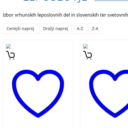
Izbor vrhunskih leposlovnih del in slovenskih ter svetovnih
Cenejši naprej
Dražji naprej
A-Z
Z-A
A Treasury of Slovenian
14 simpatičnih pesm
Folklore. Here are
mamici in za mamic
presented traditional
Pavček, Gustav Strni
stories, handed down
Mira Voglar …)
orally from generation to
generation, which helped
our ancestors to better
understand the world, to
learn what is good and
right, dangerous or bad,
and how to behave in
nature and society. 101