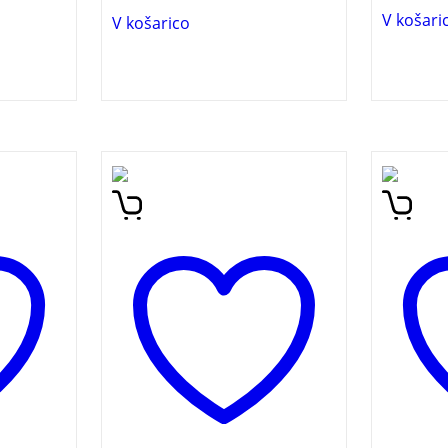
V košari
V košarico
i
Biografija Sergeja Pavlina
Napet 
eh
(1929 – 2017), arhitekta,
fantast
profesorja, oblikovalca in
opisuj
dnikov.
slikarja, predvsem pa
prihod
u,
velikega svetovljana, je
preplet
zrcalo njegovih aktivnosti,
ljubez
zanimanj in udejstvovanj,
verna
je preplet žive prakse.
ipovedi
Pavlinova pripovedovanja
ov,
ter številne slike in
anov.
dokumenti pričajo o
pestrosti njegovih doživetij