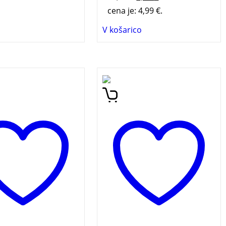
cena je: 4,99 €.
V košarico
dr. Bučarja je
Pesnik Tone Pavček (1928-
evanje uspešnice
2011) je, preden se je
 države in analizira
poslovil, dokončal svojo
no in politično
zadnjo pesniško zbirko, v
v Sloveniji ob
kateri je spregovoril o
vojitvi. Ukvarja se
angelih, ki so, tako kot
 odnosom
ljudje, sila različni, a skoraj
znika do lastne
vedno pripravljeni, da
osti in državnosti,
storijo kaj dobrega. Zadnja
je o pomenu in vlogi
Pavčkova zbirka ne govori o
ta države tako za
nadnaravnih bitjih iz
znika kot za narod.
nebes, temveč je v svoji