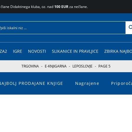
 člane Didaktinega kluba, oz. nad
100 EUR
za nečlane.
ZA2
IGRE
NOVOSTI
SLIKANICE IN PRAVLJICE
ZBIRKA NAJBO
TRGOVINA
-
E-KNJIGARNA
-
LEPOSLOVJE
-
PAGE 5
NAJBOLJ PRODAJANE KNJIGE
Nagrajene
Priporo