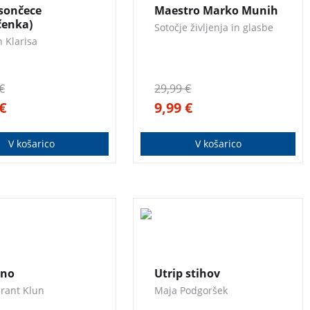
 sončece
Maestro Marko Munih
 Jovanović.
zgodovino 20. stoletja
čenka)
Sotočje življenja in glasbe
vpisan najprej in
n Klarisa
najbogateje kot orkestrski
in zborovski dirigent.
€
29,99
€
€
9,99
€
V košarico
V košarico
o je zbirka poezije,
Zbirka poezije – prvenec
3 za 2
rni prvenec Irme
Maje Podgoršek.
Klun.
dno
Utrip stihov
irant Klun
Maja Podgoršek