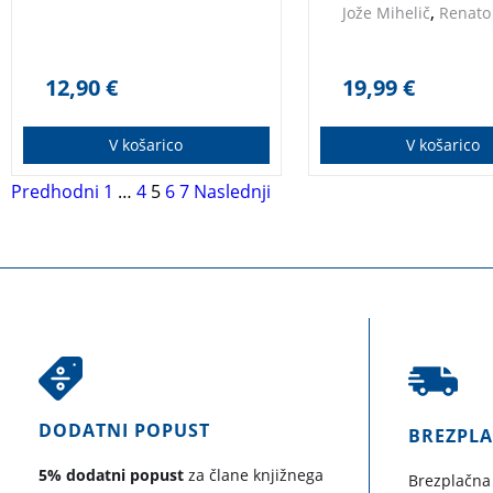
,
Jože Mihelič
Renato 
12,90
€
19,99
€
V košarico
V košarico
Predhodni
1
…
4
5
6
7
Naslednji
DODATNI POPUST
BREZPL
5% dodatni popust
za člane knjižnega
Brezplačna