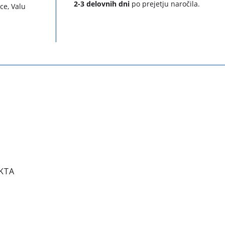
2-3 delovnih dni
po prejetju naročila.
ice, Valu
KTA