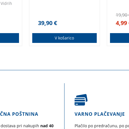
Vidrih
19,90
39,90
€
4,99
V košarico
AČNA POŠTNINA
VARNO PLAČEVANJE
 dostava pri nakupih
nad 40
Plačilo po predračunu, po po