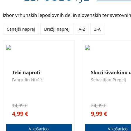
Izbor vrhunskih leposlovnih del in slovenskih ter svetovnih
Cenejši naprej
Dražji naprej
A-Z
Z-A
Neža in Klemen kot 
Triintrideseta objavljena
3 za 2
poletje počitnice
zbirka lirike pesnika
preživljata pri babici
sredozemskih barv in
Tebi naproti
Skozi šivankino 
dedku v prisrčnem
občutij Fahrudina
Fahrudin Nikšić
Sebastijan Pregelj
mestecu pod gorami
Nikšića.
Nekega dne jih obiš
pevec Viktor, ki bi v
središču mesta rad p
14,99
€
24,99
€
zgodovinsko operet
4,99
€
9,99
€
SKOZI ŠIVANKINO 
V košarico
V košarico