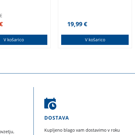
€
€
19,99
€
V košarico
V košarico
DOSTAVA
Kupljeno blago vam dostavimo v roku
vzetju,