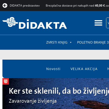
DIDAKTA predstavitev
Brezplačna dostava pri nakupih nad
40,00 €
za
ZVRSTI KNJIG
POLETNO BRANJE 3
Novosti
VELIKA AKCIJA