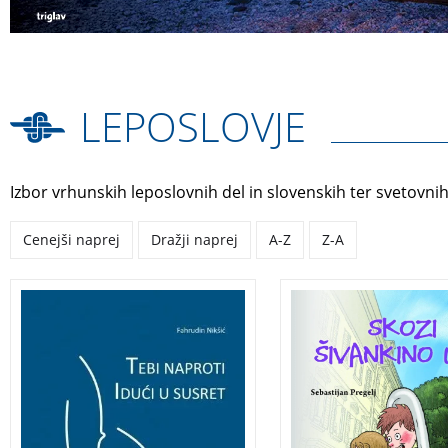
LEPOSLOVJE
Izbor vrhunskih leposlovnih del in slovenskih ter svetovnih
Cenejši naprej
Dražji naprej
A-Z
Z-A
Neža in Klemen kot 
Triintrideseta objavljena
poletje počitnice
zbirka lirike pesnika
preživljata pri babici
sredozemskih barv in
dedku v prisrčnem
občutij Fahrudina
mestecu pod gorami
Nikšića.
Nekega dne jih obiš