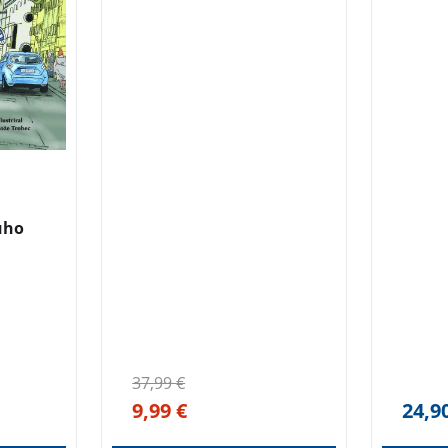
na zgo
riredil
leta n
o …
prenai
UHO
in pre
Kratke
obdobj
nekate
drugih 
ironizi
Helenki
uho
navduš
lahkotn
mehkob
37,99
€
9,99
€
24,9