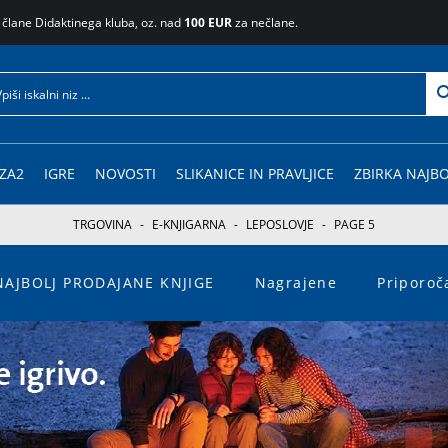
 člane Didaktinega kluba, oz. nad
100 EUR
za nečlane.
ZA2
IGRE
NOVOSTI
SLIKANICE IN PRAVLJICE
ZBIRKA NAJBO
TRGOVINA
-
E-KNJIGARNA
-
LEPOSLOVJE
-
PAGE 5
NAJBOLJ PRODAJANE KNJIGE
Nagrajene
Priporo