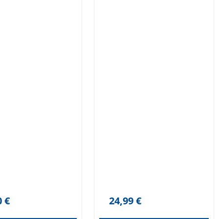
dnja sedemdeseta
a Češkoslovaškem je
vna za otroški svet
bistra za odraslega.
 zgodbe skozi
e enega leta v
rih humornih in
žalostnih vidikih
rajo velike in male
ne tragedije, ter
ujejo s svojo
ostjo, pozornostjo,
o in pronicljivostjo.
0
€
24,99
€