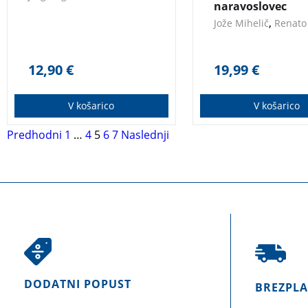
naravoslovec
,
Jože Mihelič
Renato 
12,90
€
19,99
€
V košarico
V košarico
Predhodni
1
…
4
5
6
7
Naslednji
DODATNI POPUST
BREZPL