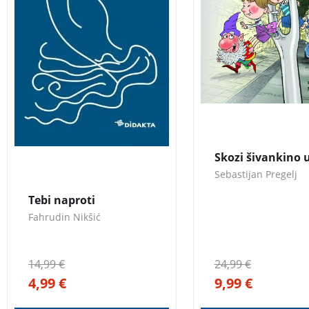
pevec Viktor, ki bi v
središču mesta rad p
zgodovinsko operet
SKOZI ŠIVANKINO 
3 za 2
Skozi šivankino 
Sebastijan Pregelj
Tebi naproti
Fahrudin Nikšić
14,99
€
24,99
€
4,99
€
9,99
€