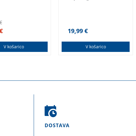
€
€
19,99
€
V košarico
V košarico
DOSTAVA