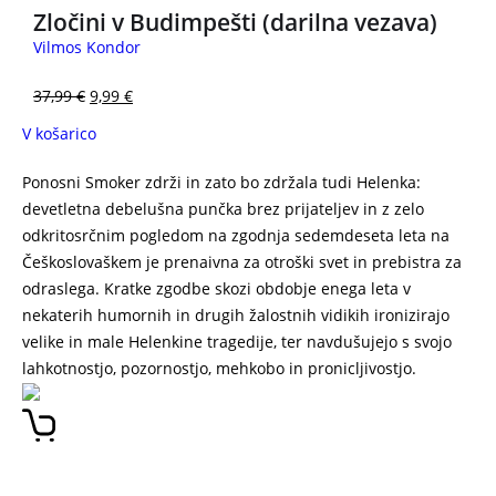
Zločini v Budimpešti (darilna vezava)
Vilmos Kondor
37,99
€
9,99
€
V košarico
Ponosni Smoker zdrži in zato bo zdržala tudi Helenka:
devetletna debelušna punčka brez prijateljev in z zelo
odkritosrčnim pogledom na zgodnja sedemdeseta leta na
Češkoslovaškem je prenaivna za otroški svet in prebistra za
odraslega. Kratke zgodbe skozi obdobje enega leta v
nekaterih humornih in drugih žalostnih vidikih ironizirajo
velike in male Helenkine tragedije, ter navdušujejo s svojo
lahkotnostjo, pozornostjo, mehkobo in pronicljivostjo.