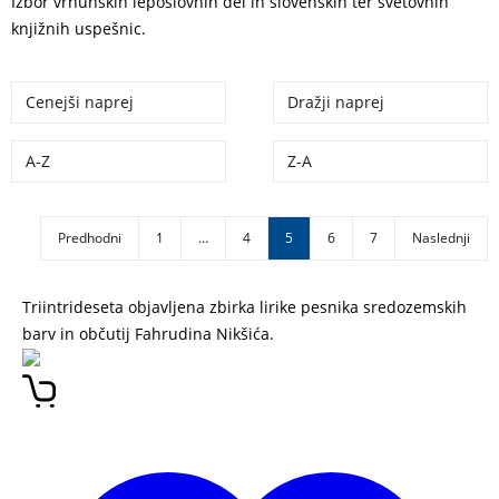
Izbor vrhunskih leposlovnih del in slovenskih ter svetovnih
knjižnih uspešnic.
Cenejši naprej
Dražji naprej
A-Z
Z-A
Predhodni
1
…
4
5
6
7
Naslednji
Triintrideseta objavljena zbirka lirike pesnika sredozemskih
barv in občutij Fahrudina Nikšića.