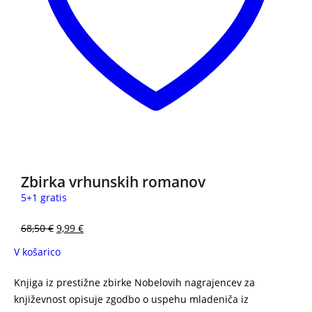
3 za 2
Zbirka vrhunskih romanov
5+1 gratis
68,50
€
9,99
€
V košarico
Knjiga iz prestižne zbirke Nobelovih nagrajencev za
književnost opisuje zgodbo o uspehu mladeniča iz