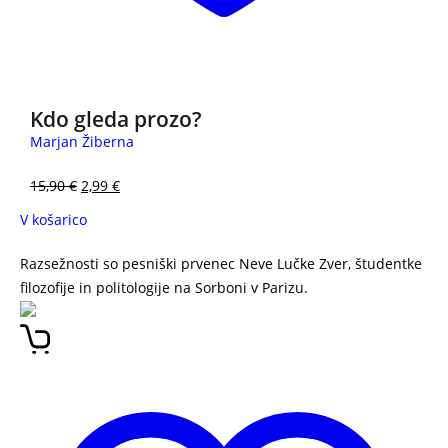
3 za 2
Kdo gleda prozo?
Marjan Žiberna
15,90
€
2,99
€
V košarico
Razsežnosti so pesniški prvenec Neve Lučke Zver, študentke
filozofije in politologije na Sorboni v Parizu.