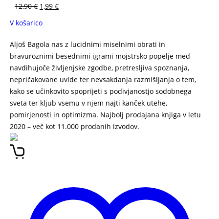
12,90
€
1,99
€
V košarico
Aljoš Bagola nas z lucidnimi miselnimi obrati in
bravuroznimi besednimi igrami mojstrsko popelje med
navdihujoče življenjske zgodbe, pretresljiva spoznanja,
nepričakovane uvide ter nevsakdanja razmišljanja o tem,
kako se učinkovito spoprijeti s podivjanostjo sodobnega
sveta ter kljub vsemu v njem najti kanček utehe,
pomirjenosti in optimizma. Najbolj prodajana knjiga v letu
2020 – več kot 11.000 prodanih izvodov.