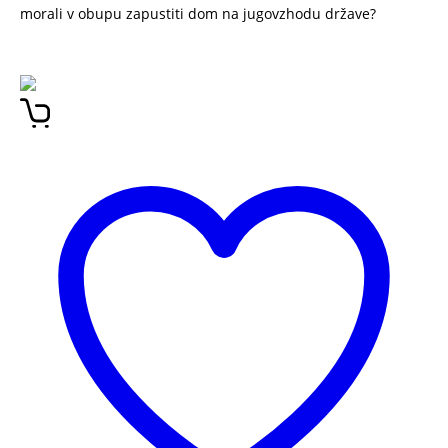
morali v obupu zapustiti dom na jugovzhodu države?
Kratka zgodovina vojne v Ukrajini – leto zamujenih
priložnosti