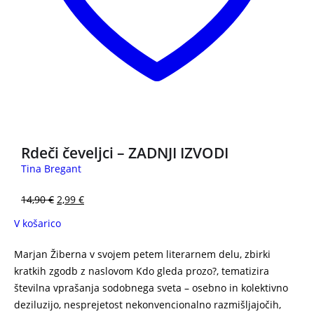
3 za 2
Rdeči čeveljci – ZADNJI IZVODI
Tina Bregant
14,90
€
2,99
€
V košarico
Marjan Žiberna v svojem petem literarnem delu, zbirki
kratkih zgodb z naslovom Kdo gleda prozo?, tematizira
številna vprašanja sodobnega sveta – osebno in kolektivno
deziluzijo, nesprejetost nekonvencionalno razmišljajočih,