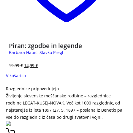
Piran: zgodbe in legende
Barbara Habič
,
Slavko Pregl
19,99
€
14,99
€
V košarico
Razglednice pripovedujejo
.
Življenje slovenske meščanske rodbine – razglednice
rodbine LEGAT-KUŠEJ-NOVAK. Več kot 1000 razglednic, od
najstarejše iz leta 1897 (27. 5. 1897 – poslana iz Benetk) pa
vse do razglednic iz časa po drugi svetovni vojni.