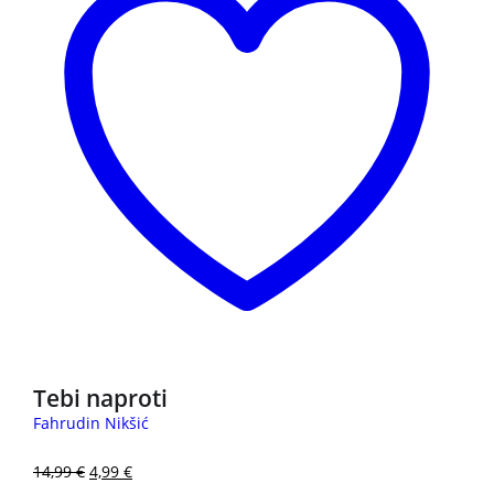
Tebi naproti
Fahrudin Nikšić
14,99
€
4,99
€