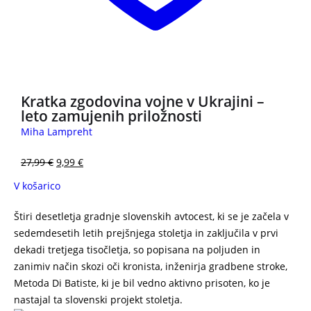
3 za 2
Kratka zgodovina vojne v Ukrajini –
leto zamujenih priložnosti
Miha Lampreht
27,99
€
9,99
€
V košarico
Štiri desetletja gradnje slovenskih avtocest, ki se je začela v
sedemdesetih letih prejšnjega stoletja in zaključila v prvi
dekadi tretjega tisočletja, so popisana na poljuden in
zanimiv način skozi oči kronista, inženirja gradbene stroke,
Metoda Di Batiste, ki je bil vedno aktivno prisoten, ko je
nastajal ta slovenski projekt stoletja.