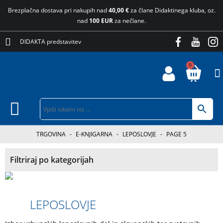
Brezplačna dostava pri nakupih nad
40,00 €
za člane Didaktinega kluba, oz.
nad
100 EUR
za nečlane.
DIDAKTA predstavitev
0
TRGOVINA
-
E-KNJIGARNA
-
LEPOSLOVJE
-
PAGE 5
Filtriraj po kategorijah
LEPOSLOVJE