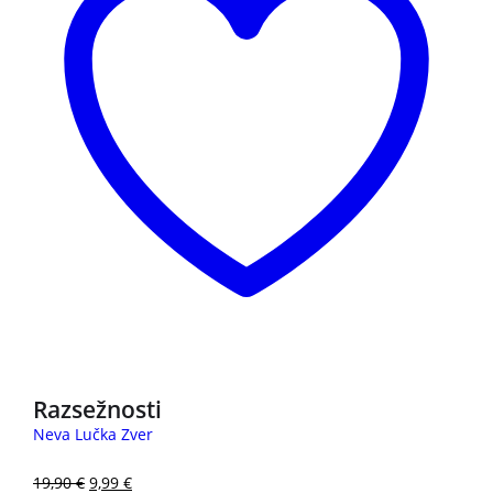
3 za 2
Razsežnosti
Neva Lučka Zver
19,90
€
9,99
€