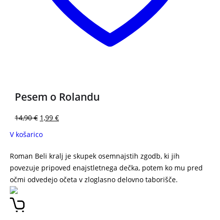
3 za 2
Pesem o Rolandu
14,90
€
1,99
€
V košarico
Roman Beli kralj je skupek osemnajstih zgodb, ki jih
povezuje pripoved enajstletnega dečka, potem ko mu pred
očmi odvedejo očeta v zloglasno delovno taborišče.