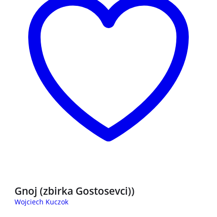
3 za 2
Gnoj (zbirka Gostosevci))
Wojciech Kuczok