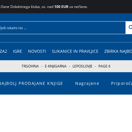
 člane Didaktinega kluba, oz. nad
100 EUR
za nečlane.
ZA2
IGRE
NOVOSTI
SLIKANICE IN PRAVLJICE
ZBIRKA NAJBO
TRGOVINA
-
E-KNJIGARNA
-
LEPOSLOVJE
-
PAGE 6
NAJBOLJ PRODAJANE KNJIGE
Nagrajene
Priporo