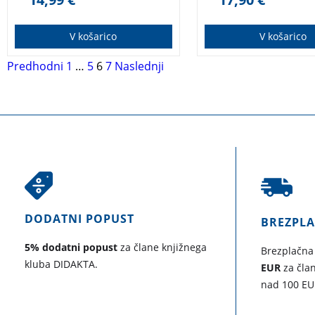
bogatenje. Edinstven
dosežek na področju
modernega kriminalnega
V košarico
V košarico
romana.
Predhodni
1
…
5
6
7
Naslednji
DODATNI POPUST
BREZPL
5% dodatni popust
za člane knjižnega
Brezplačna
kluba DIDAKTA.
EUR
za član
nad 100 EU