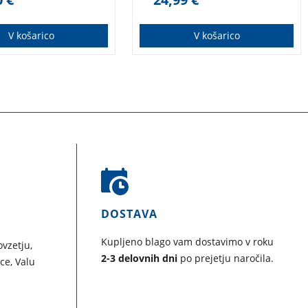
z topa izstrelil:
jši dirigent na
e mrtev dirigent!«
V košarico
V košarico
DOSTAVA
Kupljeno blago vam dostavimo v roku
vzetju,
2-3 delovnih dni
po prejetju naročila.
ice, Valu