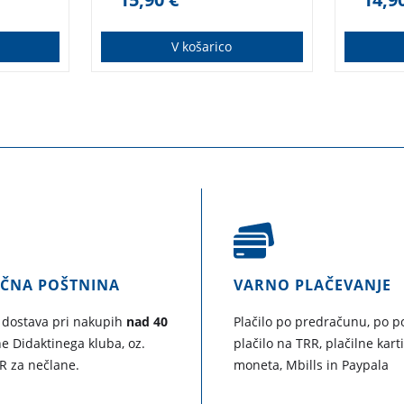
ta kot i
»Najbol
svetu j
V košarico
AČNA POŠTNINA
VARNO PLAČEVANJE
 dostava pri nakupih
nad 40
Plačilo po predračunu, po po
e Didaktinega kluba, oz.
plačilo na TRR, plačilne kart
R za nečlane.
moneta, Mbills in Paypala