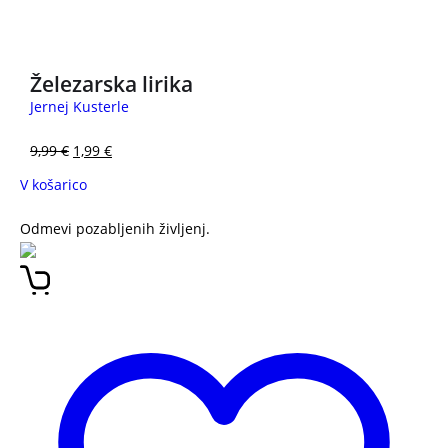
3 za 2
Železarska lirika
Jernej Kusterle
9,99
€
1,99
€
V košarico
Odmevi pozabljenih življenj.