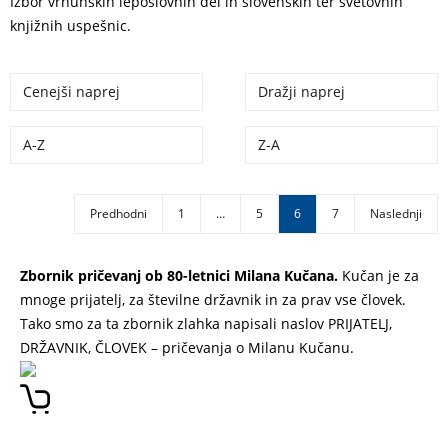
Izbor vrhunskih leposlovnih del in slovenskih ter svetovnih
knjižnih uspešnic.
Cenejši naprej
Dražji naprej
A-Z
Z-A
Predhodni
1
…
5
6
7
Naslednji
Zbornik pričevanj ob 80-letnici Milana Kučana.
Kučan je za
mnoge prijatelj, za številne državnik in za prav vse človek.
Tako smo za ta zbornik zlahka napisali naslov PRIJATELJ,
DRŽAVNIK, ČLOVEK – pričevanja o Milanu Kučanu.