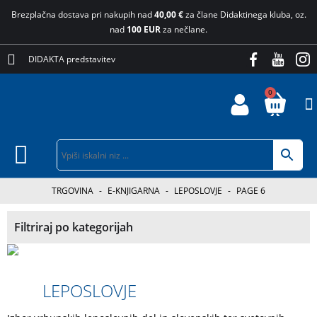
Brezplačna dostava pri nakupih nad
40,00 €
za člane Didaktinega kluba, oz.
nad
100 EUR
za nečlane.
DIDAKTA predstavitev
0
TRGOVINA
-
E-KNJIGARNA
-
LEPOSLOVJE
-
PAGE 6
Filtriraj po kategorijah
LEPOSLOVJE