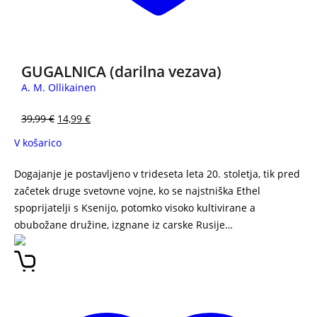
GUGALNICA (darilna vezava)
A. M. Ollikainen
39,99
€
14,99
€
V košarico
Dogajanje je postavljeno v trideseta leta 20. stoletja, tik pred
začetek druge svetovne vojne, ko se najstniška Ethel
spoprijatelji s Ksenijo, potomko visoko kultivirane a
obubožane družine, izgnane iz carske Rusije…