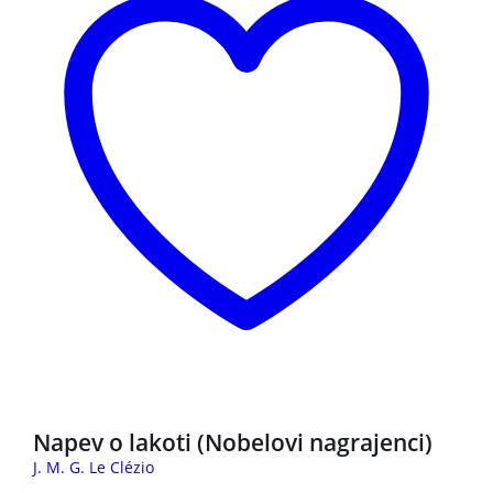
3 za 2
Napev o lakoti (Nobelovi nagrajenci)
J. M. G. Le Clézio