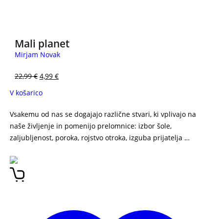
3 za 2
Mali planet
Mirjam Novak
22,99
€
4,99
€
V košarico
Vsakemu od nas se dogajajo različne stvari, ki vplivajo na
naše življenje in pomenijo prelomnice: izbor šole,
zaljubljenost, poroka, rojstvo otroka, izguba prijatelja …
Od
dekleta do angela