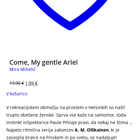
3 za 2
Come, My gentle Ariel
Mira Mihelič
19,90
€
1,99
€
V košarico
V rekreacijskem območju na prostem v Helsinkih so našli
truplo obešene ženske. Sprva vse kaže na samomor, toda
instinkt inšpektorice Paule Pihlaje pravi, da nekaj ne štima …
Napeto ritmična serija zakoncev
A. M. Ollikainen
, ki je
zasvojila bralce na Finskem in po svetu, se nadaljuje!