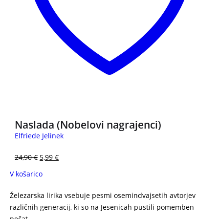
3 za 2
Naslada (Nobelovi nagrajenci)
Elfriede Jelinek
24,90
€
5,99
€
V košarico
Železarska lirika vsebuje pesmi osemindvajsetih avtorjev
različnih generacij, ki so na Jesenicah pustili pomemben
pečat.