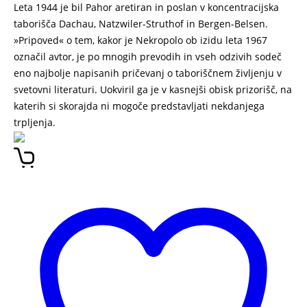
Leta 1944 je bil Pahor aretiran in poslan v koncentracijska
taborišča Dachau, Natzwiler-Struthof in Bergen-Belsen.
»Pripoved« o tem, kakor je Nekropolo ob izidu leta 1967
označil avtor, je po mnogih prevodih in vseh odzivih sodeč
eno najbolje napisanih pričevanj o taboriščnem življenju v
svetovni literaturi. Uokviril ga je v kasnejši obisk prizorišč, na
katerih si skorajda ni mogoče predstavljati nekdanjega
trpljenja.
NEKROPOLA BORIS PAHOR