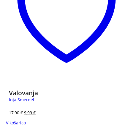
3 za 2
Valovanja
Inja Smerdel
17,90
€
9,99
€
V košarico