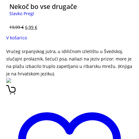
Nekoč bo vse drugače
Slavko Pregl
19,99
€
6,99
€
V košarico
Vrućeg srpanjskog jutra, u idiličnom izletištu u Švedskoj,
slučajni prolaznik, šećući psa, nailazi na jeziv prizor: more je
na plažu izbacilo truplo zapetljano u ribarsku mrežu. (Knjiga
je na hrvatskom jeziku).