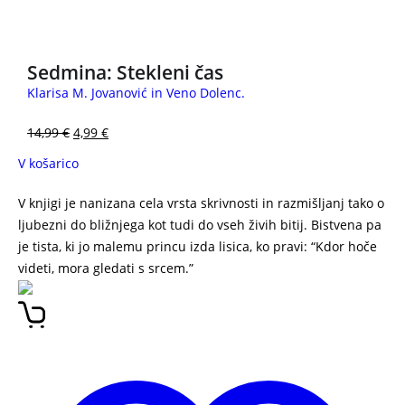
3 za 2
Sedmina: Stekleni čas
Klarisa M. Jovanović in Veno Dolenc.
14,99
€
4,99
€
V košarico
V knjigi je nanizana cela vrsta skrivnosti in razmišljanj tako o
ljubezni do bližnjega kot tudi do vseh živih bitij. Bistvena pa
je tista, ki jo malemu princu izda lisica, ko pravi: “Kdor hoče
videti, mora gledati s srcem.”