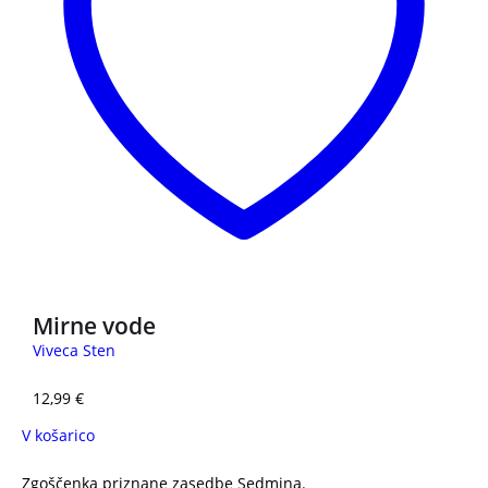
Mirne vode
Viveca Sten
12,99
€
V košarico
Zgoščenka priznane zasedbe Sedmina.