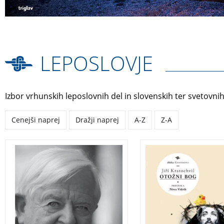
LEPOSLOVJE
Izbor vrhunskih leposlovnih del in slovenskih ter svetovnih
Cenejši naprej
Dražji naprej
A-Z
Z-A
Zbornik pričevanj ob 80-
Aleš je mirni knjižnič
letnici Milana Kučana.
živi zadovoljno življe
Kučan je za mnoge
svojo Lucijo in se drž
prijatelj, za številne
najdlje stran od širš
državnik in za prav vse
družine in njene
človek. Tako smo za ta
‘poglavarke’ Dušičke