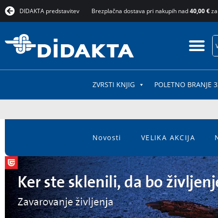
DIDAKTA predstavitev
Brezplačna dostava pri nakupih nad
40,00 €
za
ZVRSTI KNJIG
POLETNO BRANJE 3
Novosti
VELIKA AKCIJA