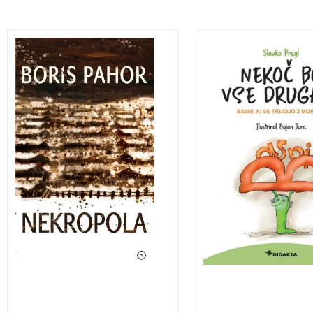
Leta 1944 je bil Pahor
Basni, ki se trudijo z
aretiran in poslan v
moralo.
koncentracijska taborišča
Dachau, Natzwiler-Struthof
in Bergen-Belsen.
»Pripoved« o tem, kakor je
Nekropolo ob izidu leta
1967 označil avtor, je po
mnogih prevodih in vseh
odzivih sodeč eno najbolje
napisanih pričevanj o
taboriščnem življenju v
svetovni literaturi. Uokviril
ga je v kasnejši obisk
3 za 2
prizorišč, na katerih si
skorajda ni mogoče