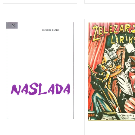
Knjiga iz prestižne zbirke
Železarska lirika vs
Nobelovih nagrajencev za
pesmi osemindvajse
literaturo opisuje groteskni
avtorjev različnih
odnos med zakoncema ter
generacij, ki so na
se kritično dotika tematike
Jesenicah pustili
zakona, družbe in
pomemben pečat.
medosebnih odnosov.
3 za 2
3 za 2