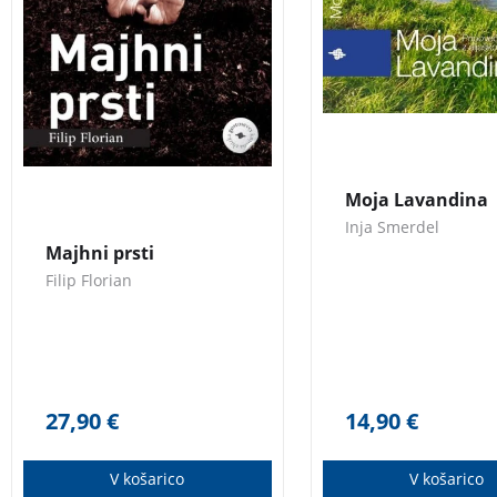
sodne medicine.
Moja Lavandina
Inja Smerdel
Majhni prsti
Filip Florian
27,90
€
14,90
€
V košarico
V košarico