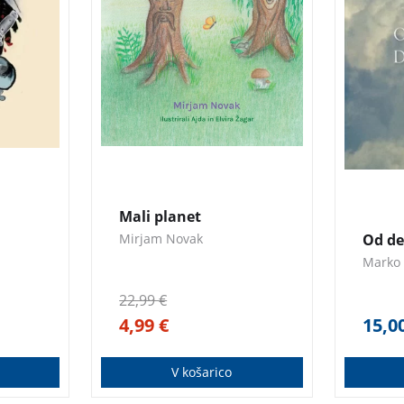
ušička
izguba 
deklet
s čimer
min na
 sta
a
kina
3 za 2
Mali planet
Mirjam Novak
Od de
Marko
22,99
€
4,99
€
15,0
V košarico