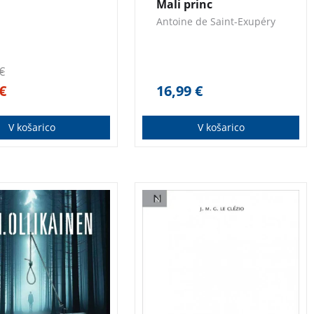
Mali princ
Antoine de Saint-Exupéry
€
€
16,99
€
V košarico
V košarico
eacijskem območju
Dogajanje je postavljeno v
stem v Helsinkih so
trideseta leta 20. stoletja,
truplo obešene
tik pred začetek druge
. Sprva vse kaže na
svetovne vojne, ko se
r, toda instinkt
najstniška Ethel
torice Paule Pihlaje
spoprijatelji s Ksenijo,
 da nekaj ne štima …
potomko visoko kultivirane