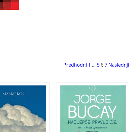
Predhodni
1
…
5
6
7
Naslednji
u od nas se
S pravljicami spoznajte
o različne stvari, ki
sebe
o na naše življenje
Klasične pravljice že več
enijo prelomnice:
rodov spremljajo več
ole, zaljubljenost,
milijonov deklic in dečkov
 rojstvo otroka,
po vsem svetu. Toda tudi