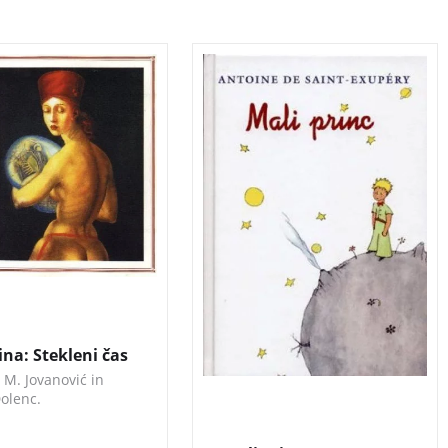
nka priznane
V knjigi je nanizana cela
e Sedmina.
vrsta skrivnosti in
razmišljanj tako o ljubezni
do bližnjega kot tudi do
vseh živih bitij. Bistvena pa
je tista, ki jo malemu
princu izda lisica, ko pravi:
“Kdor hoče videti, mora
gledati s srcem.”
3 za 2
na: Stekleni čas
 M. Jovanović in
olenc.