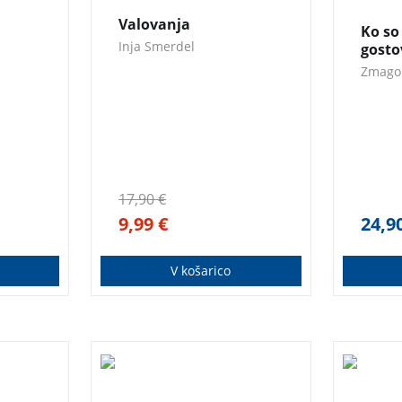
Valovanja
Ko so
Inja Smerdel
gosto
Zmago
17,90
€
9,99
€
24,9
V košarico
m
Ko sta se gospod Klobasnik
Danes, 
in gospod Špila prvič
Harry 