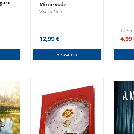
ugače
Mirne vode
Viveca Sten
14,99
12,99
€
4,99
V košarico
z
Iskriva mladinska povest v
V rekr
angleškem jeziku, ki bo
na pro
prevzela mlade bralce,
našli 
govori o sanjavi in čustveni
ženske
deklici.
samomo
inšpek
pravi,