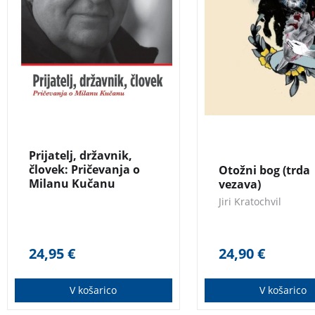
zbornik zlahka napisali
smrtni postelji pa D
naslov PRIJATELJ,
prav njega izbere za
DRŽAVNIK, ČLOVEK –
svojega naslednika, 
pričevanja o Milanu
ponovno vzbudi spo
Kučanu.
travme iz otroštva, ki
jim bili vzrok klansk
pokorščina in Dušič
neizprosnost.
Prijatelj, državnik,
človek: Pričevanja o
Otožni bog (trda
Milanu Kučanu
vezava)
Jiri Kratochvil
24,95
€
24,90
€
V košarico
V košarico