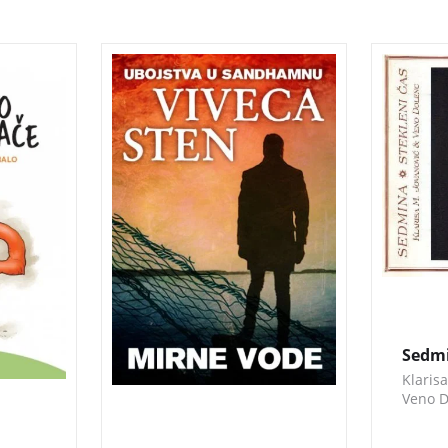
Vrućeg srpanjskog jutra, u
Zgošče
idiličnom izletištu u
zasedb
Švedskoj, slučajni
prolaznik, šećući psa,
nailazi na jeziv prizor:
more je na plažu izbacilo
truplo zapetljano u
ribarsku mrežu. (Knjiga je
na hrvatskom jeziku).
Sedmi
Klarisa
Veno D