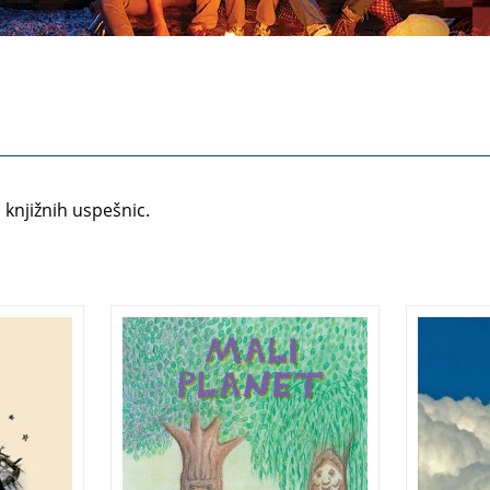
 knjižnih uspešnic.
ar, ki
Zbirka pesmi za otroke in
Vsakem
nje s
mladino o naravi, živalih in
dogajaj
i kar
času na našem malem
vplivaj
e
planetu.
in pom
izbor š
. Na
poroka,