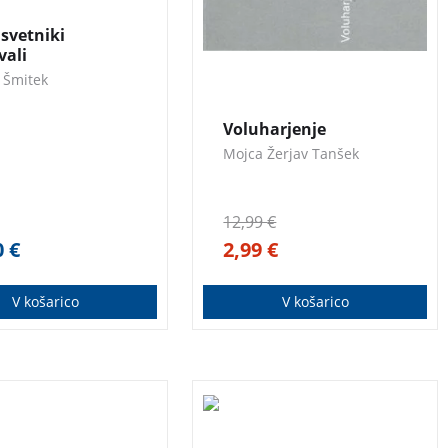
 svetniki
vali
3 za 2
 Šmitek
Voluharjenje
Mojca Žerjav Tanšek
12,99
€
0
€
2,99
€
V košarico
V košarico
19 let kasneje, je
Harry Potter je pred
Potter zaposlen na
nevarno, skoraj nemogočo