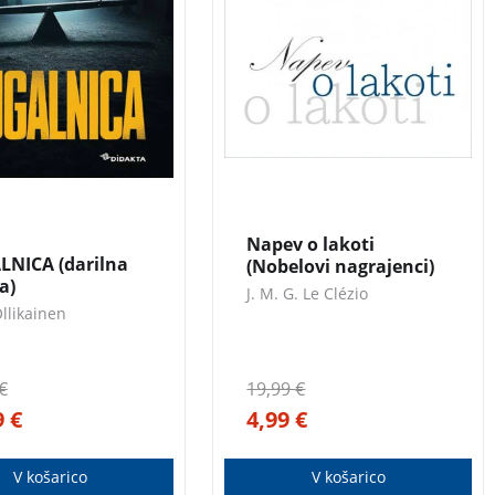
 ritmična serija
a obubožane družine,
cev
A. M. Ollikainen
,
izgnane iz carske Rusije…
asvojila bralce na
m in po svetu, se
uje! Spretno
no zgodbo lahko
mo med najboljše,
3 za 2
nujajo skandinavske
alke.
GUGALNICA
Napev o lakoti
NICA (darilna
(Nobelovi nagrajenci)
a)
J. M. G. Le Clézio
Ollikainen
€
19,99
€
9
€
4,99
€
V košarico
V košarico