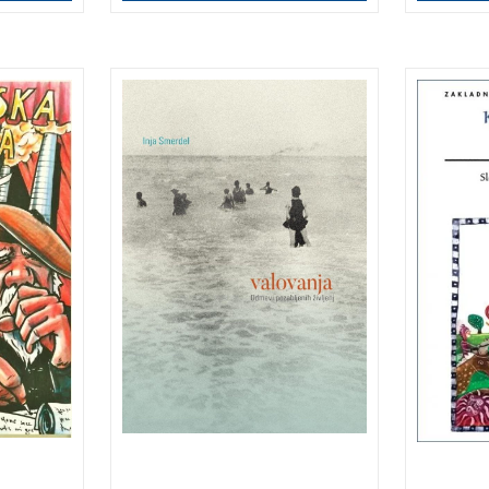
ebuje
Odmevi pozabljenih
Zbirka
tih
življenj.
krščan
resnih
poučnih
dolgoč
3 za 2