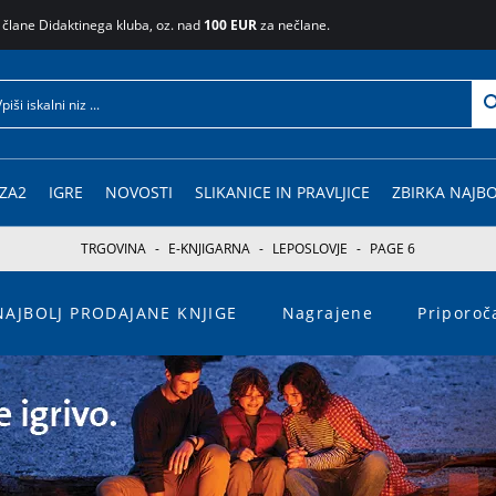
 člane Didaktinega kluba, oz. nad
100 EUR
za nečlane.
ZA2
IGRE
NOVOSTI
SLIKANICE IN PRAVLJICE
ZBIRKA NAJBO
TRGOVINA
-
E-KNJIGARNA
-
LEPOSLOVJE
-
PAGE 6
NAJBOLJ PRODAJANE KNJIGE
Nagrajene
Priporo