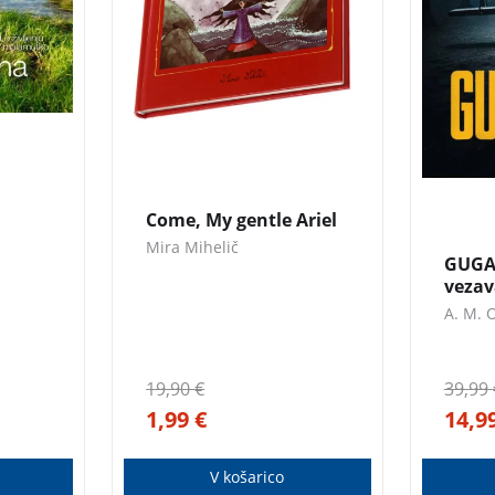
Napeto
zakon
ki je z
Finske
nadalj
zapisa
3 za 2
uvrsti
kar po
Come, My gentle Ariel
krimin
Mira Mihelič
GUGAL
vezav
A. M. 
19,90
€
39,99
1,99
€
14,9
V košarico