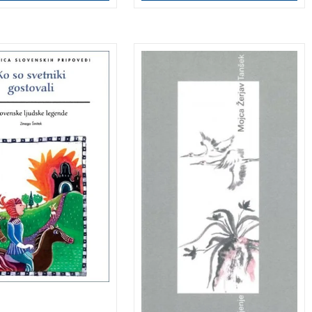
 40 ljudskih legend o
Pesniška zbirka Mojce
skih svetnikih;
Žerjav Tanšek.
, hudomušnih,
, a nikoli
asnih.