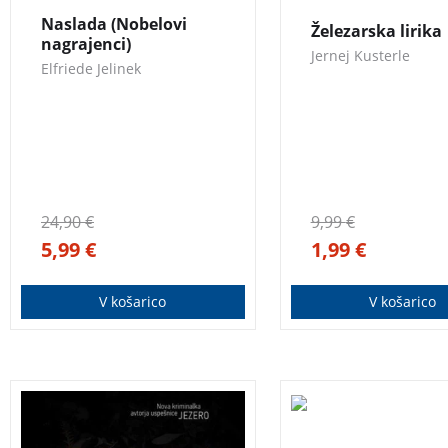
Naslada (Nobelovi
Železarska lirika
nagrajenci)
Jernej Kusterle
Elfriede Jelinek
24,90
€
9,99
€
5,99
€
1,99
€
V košarico
V košarico
2. del serije o Tarasu Birsi.
V zbirki Občutja na
3 za 2
V majhnem parku sredi
avtorica na nazoren,