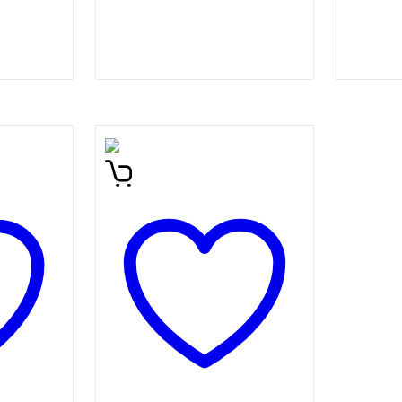
ski
Moški prispe v Šanghaj.
setletja
Dobi telefon. Med bežnim
ako
ljubimkanjem na nočnem
enje v
vlaku ga zmoti zvonenje in
vzpostavi tesnobo
a 2020
nepričakovane novice, ki se
igi
še stopnjuje v preganjanje;
nje
fizično, ki je v popolnem
 težko
neobvladovanju okolice,
psihično, ki je potreba po
ponovni vzpostavitvi
nadzora.