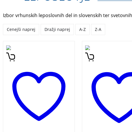
Izbor vrhunskih leposlovnih del in slovenskih ter svetovnih
Cenejši naprej
Dražji naprej
A-Z
Z-A
Dopolnjena izdaja v darilni
Vse o čisto pravi slo
vezavi o slovenski
romantični komediji, 
romantično-humoristični
podira rekorde gled
seriji, ki še vedno podira
ter ima celo svojo tu
rekorde gledanosti. Ena
pot in svoja vina. En
žlahtna štorija je prva
žlahtna štorija je pr
slovenska igrana dnevna
slovenska igrana dn
serija, ki ji je uspelo zares
nadaljevanka, ki ji j
osvojiti domače gledalce.
zares osvojiti domač
gledalce.