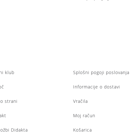
ni klub
Splošni pogoji poslovanja
oč
Informacije o dostavi
lo strani
Vračila
akt
Moj račun
ložbi Didakta
Košarica