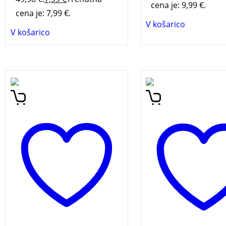
cena je: 9,99 €.
cena je: 7,99 €.
V košarico
V košarico
Roman Beli kralj je skupek
Aljoša Bagola, sloven
osemnajstih zgodb, ki jih
kreativni direktor de
povezuje pripoved
in avtor uspešnice K
enajstletnega dečka,
izgoreti in vzeti življ
potem ko mu pred očmi
svoje roke, najbolje
odvedejo očeta v zloglasno
prodajane knjige let
delovno taborišče.
pri nas, se v novi knj
zakoplje v raziskova
nadvse izmuzljive in
dosegljive sreče.