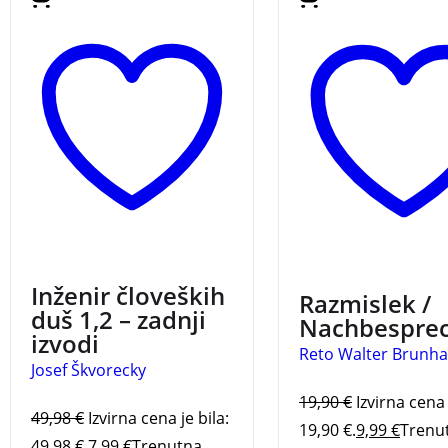
roman o ljubezni do
besedil.
življenja in največje delo
Josefa Škvoreckyja, za
katero je bil nomiran za
Nobelovo nagrado.
3 za 2
3 za 2
Inženir človeških
Razmislek /
duš 1,2 – zadnji
Nachbespre
izvodi
Reto Walter Brunha
Josef Škvorecky
19,90
€
Izvirna cena 
49,98
€
Izvirna cena je bila:
19,90 €.
9,99
€
Trenu
49,98 €.
7,99
€
Trenutna