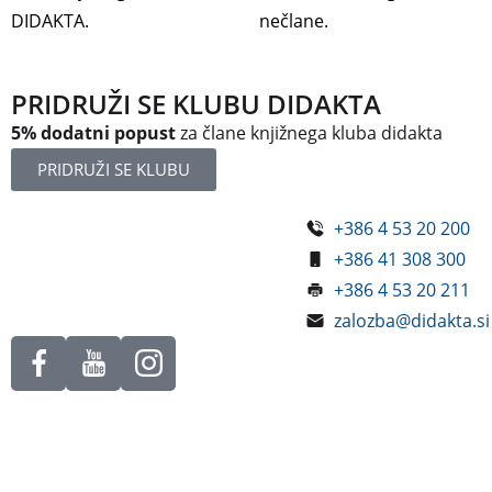
DIDAKTA.
nečlane.
PRIDRUŽI SE KLUBU DIDAKTA
5% dodatni popust
za člane knjižnega kluba didakta
PRIDRUŽI SE KLUBU
+386 4 53 20 200
Železniška ulica 5
+386 41 308 300
4248 Lesce
+386 4 53 20 211
Slovenija
zalozba@didakta.si