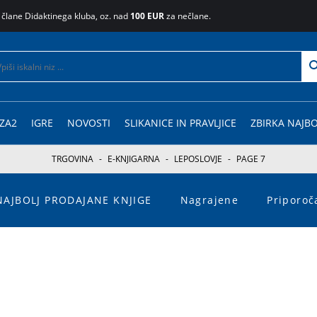
 člane Didaktinega kluba, oz. nad
100 EUR
za nečlane.
ZA2
IGRE
NOVOSTI
SLIKANICE IN PRAVLJICE
ZBIRKA NAJBO
TRGOVINA
-
E-KNJIGARNA
-
LEPOSLOVJE
-
PAGE 7
NAJBOLJ PRODAJANE KNJIGE
Nagrajene
Priporo