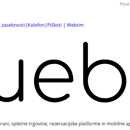
Pove
a zasebnosti
|
Kolofon
|
Piškoti
|
Webtim
trani, spletne trgovine, rezervacijske platforme in mobilne a