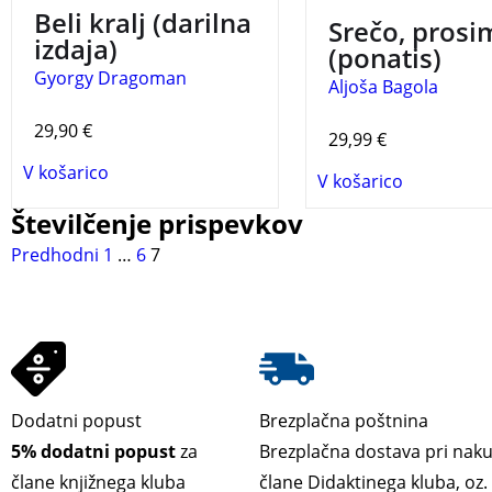
Beli kralj (darilna
Srečo, prosi
izdaja)
(ponatis)
Gyorgy Dragoman
Aljoša Bagola
29,90
€
29,99
€
V košarico
V košarico
Številčenje prispevkov
Predhodni
1
…
6
7
Dodatni popust
Brezplačna poštnina
5% dodatni popust
za
Brezplačna dostava pri nak
člane knjižnega kluba
člane Didaktinega kluba, oz