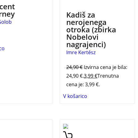
3 za 2
cent
rney
Kadiš za
nerojenega
Golob
otroka (zbirka
Nobelovi
nagrajenci)
co
Imre Kertész
24,90
€
Izvirna cena je bila:
24,90 €.
3,99
€
Trenutna
cena je: 3,99 €.
V košarico
prispe v Šanghaj.
Zbirka treh temeljnih del