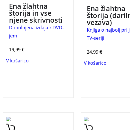
Ena žlahtna
Ena žlahtna
štorija in vse
štorija (daril
njene skrivnosti
vezava)
Dopolnjena izdaja z DVD-
Knjiga o najbolj pril
jem
TV-seriji
19,99
€
24,99
€
V košarico
V košarico
Inženir človeških duš je
Knjiga pesmi, elegij 