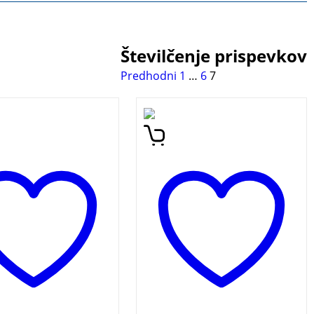
Številčenje prispevkov
Predhodni
1
…
6
7
graphy of famous
Esejistični roman iz
e attorney dr. Peter
prestižne zbirke Nobelovih
n.
nagrajencev za književnost
razmišlja o individualnosti
posameznika znotraj
družbe, ki s politično
močjo podreja ljudi.