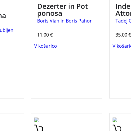
Dezerter in Pot
Inde
ponosa
Atto
na
Boris Vian in Boris Pahor
Tadej 
jubljeni
11,00
€
35,00
€
V košarico
V košari
in
V knjigi so pesmi,
Moški 