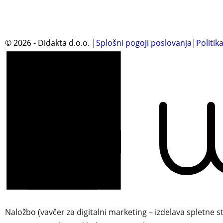
©
2026
- Didakta d.o.o.
|
Splošni pogoji poslovanja
|
Politik
Naložbo (vavčer za digitalni marketing – izdelava spletne s