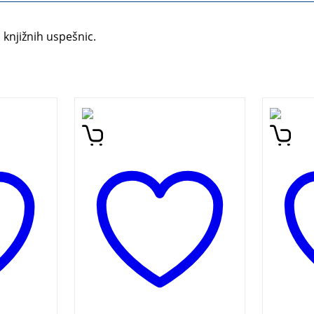
 knjižnih uspešnic.
venski
Dezerter Borisa Viana v
A bio
ki
francoščini in v
Sloven
anosti
slovenskem prevodu (delo
Čeferi
ristično
Borisa Pahorja ) ter z
a
dodanim spremnim
va
esejem profesorja Pahorja.
evna
Največ pameti, kar je gre v
e uspelo
kuverto amerikanko!
e