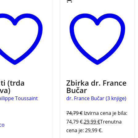
telefon. Med bežnim
priznanega politika dr.
mkanjem na nočnem
Franceta Bučarja. Knjige v
ga zmoti zvonenje in
zbirki so cenejše!
avi tesnobo
akovane novice, ki se
pnjuje v preganjanje;
o, ki je v popolnem
adovanju okolice,
no, ki je potreba po
i vzpostavitvi
ra.
ti (trda
Zbirka dr. France
va)
Bučar
hilippe Toussaint
dr. France Bučar (3 knjige)
74,79
€
Izvirna cena je bila:
74,79 €.
29,99
€
Trenutna
co
cena je: 29,99 €.