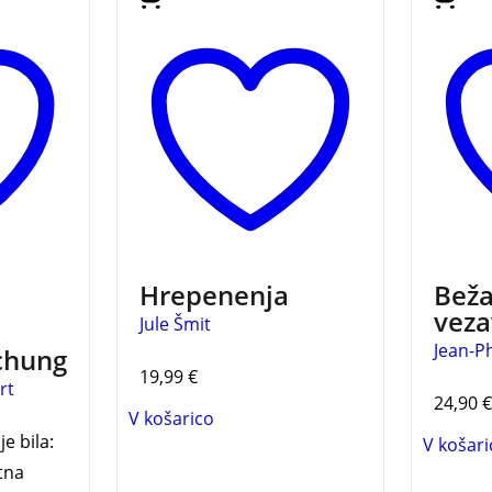
razmišljanja in
Dobi 
nedokončana drama, ki jih
ljubi
je napisal mislec in filozof
vlaku 
ter globoko čuteč
vzpost
mladenič, Jule Šmit.
neprič
še sto
fizičn
neobvl
psihič
ponovn
nadzo
Hrepenenja
Beža
veza
Jule Šmit
Jean-P
chung
19,99
€
rt
24,90
€
V košarico
je bila:
V košari
tna