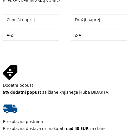
ALEKSANDER IN ZMAJ VURKO
Cenejši naprej
Dražji naprej
A-Z
Z-A
Dodatni popust
5% dodatni popust
za člane knjižnega kluba DIDAKTA.
Brezplačna poštnina
Brezplačna dostava pri nakupih
nad 40 EUR
za člane