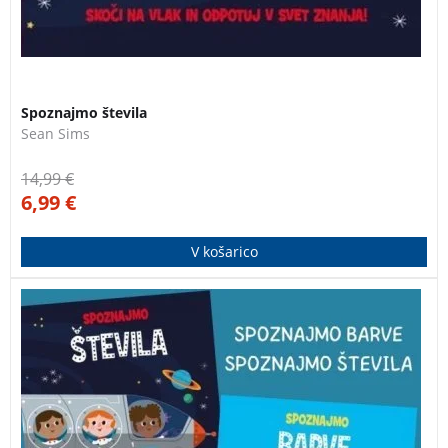
Spoznajmo števila
Sean Sims
14,99
€
6,99
€
V košarico
Skoči na vlak in odpotuj v svet znanja! Poučni slikanici
za spoznavanje barv in učenje števil.