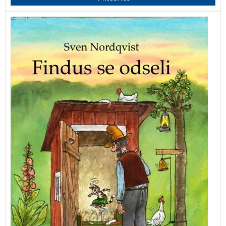
Pettersson se je naveličal, da ga Findus s svojim
poskakovanjem po postelji prebuja vsako jutro ob
štirih, zato mu zagrozi, da bo prestavil njegovo
posteljo ven iz hiše, če se to ne bo nehalo. Findusu pa
je ta zamisel všeč. Potemtakem bo lahko skakal po
postelji, kolikor mu bo srce poželelo. Ampak kako
zabavno je pravzaprav živeti čisto sam? Pa tudi malo
nevarno je, še posebej, če vzameš v obzir lisice …