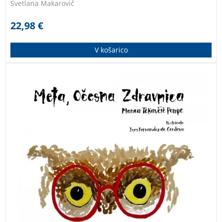
Svetlana Makarovič
22,98
€
V košarico
Gozdne živali so se, tako kot vsako pomlad doslej,
pripravljale na obisk očesne zdravnice. To je tiste
vrste zdravnica, ki preveri, kako dobro vidijo, ali so
njihove oči zdrave in ali kdo potrebuje očala …