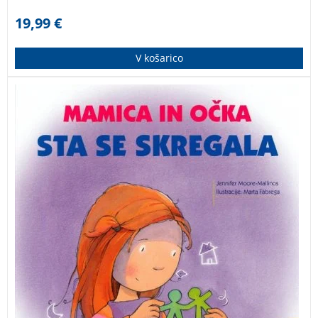
19,99
€
V košarico
S knjigo Mamica in očka sta se skregala želimo
opozoriti na strahove, ki jih otroci občutijo, ko izvejo,
da se bo njihova družina spremenila.