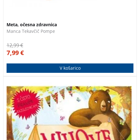
3 za 2
Meta, očesna zdravnica
Manca Tekavčič Pompe
12,99
€
7,99
€
V košarico
Miha je zelo prijazen medved. Odloči se, da bo
poskrbel, da bo na počitnicah lepo tudi njegovemu
prijatelju.