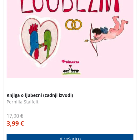
3 za 2
Knjiga o ljubezni (zadnji izvodi)
Pernilla Stalfelt
17,90
€
3,99
€
V košarico