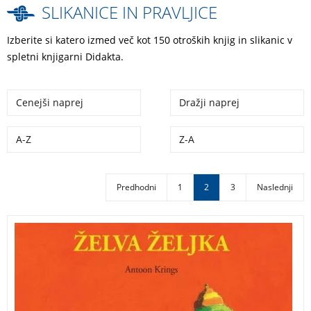
SLIKANICE IN PRAVLJICE
Izberite si katero izmed več kot 150 otroških knjig in slikanic v
spletni knjigarni Didakta.
Cenejši naprej
Dražji naprej
A-Z
Z-A
Predhodni
1
2
3
Naslednji
Želva Željka je triindvajseta knjiga iz priljubljene
zbirke Drobižki. Drobižki nastopajo tudi v risani seriji
Vrtne prigode, ki se predvaja na RTV Slovenija.