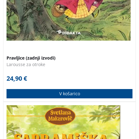
Pravljice (zadnji izvodi)
Larousse za otroke
24,90
€
V košarico
Najbolj slavna slovenska miška praznuje 40. obletnico
prvega izida. Priljubljena zgodba pripoveduje o miški,
ki je dobila tri slastne lešnike, a do okusnega jedrca
žal ni mogla, ker si je zlomila zob. Obredla je prijatelje,