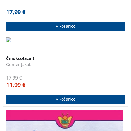
17,99
€
V košarico
Slikanica za vse, ki jih je strah vode.
Čmokčofačof!
Gunter Jakobs
17,99
€
11,99
€
V košarico
Kaja odkrije droben madež na zobu in mora k
zobozdravnici.