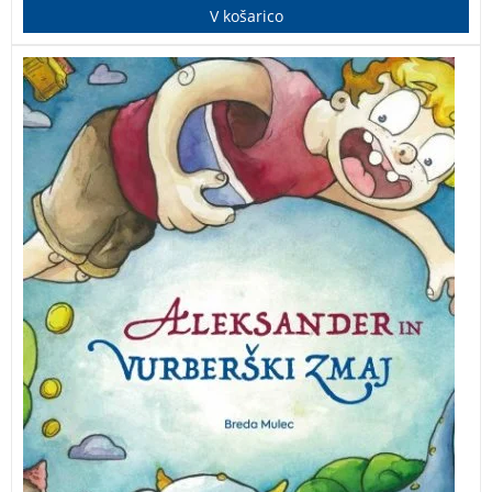
V košarico
Slikanica, ki oživlja ustno izročilo starih legend in
pripovedk.