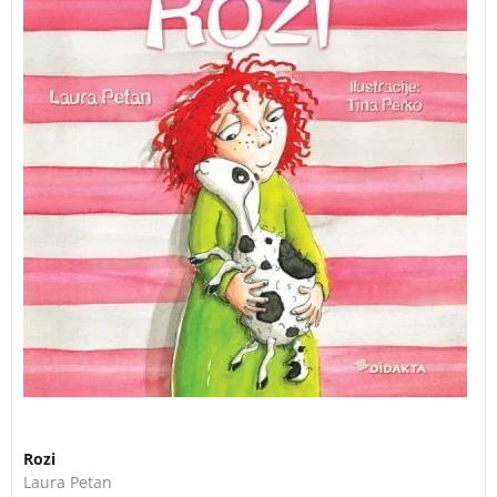
vihravimi rdečimi lasmi. Skupaj z mamo, očetom in
mlajšo sestrico Zoro živi na veliki kmetiji. Ima
nenavadnega domačega ljubljenčka backa Joca, ki
včasih prespi kar v njeni postelji.
Rozi
Laura Petan