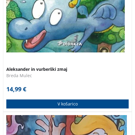
Aleksander in vurberški zmaj
Breda Mulec
14,99
€
V košarico
Nadebudna junaka, Aleksander in zmajček Vurko, tudi
tokrat odkrivata starodavne zgodbe o Vurberku in