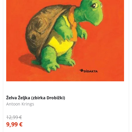
Želva Željka (zbirka Drobižki)
Antoon Krings
12,99
€
9,99
€