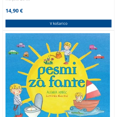
14,90
€
V košarico
Pesmi o otroških čustvih.