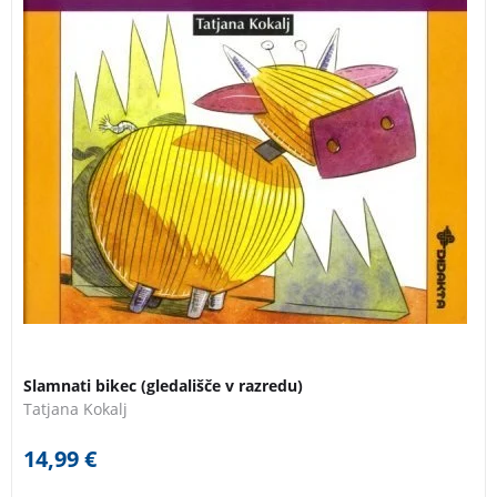
zanimiva zbirka umetnostnh besedil, po kateri bodo
radi segli otroci.
Slamnati bikec (gledališče v razredu)
Tatjana Kokalj
14,99
€