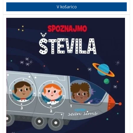
V košarico
Privlačna slikanica, ki vabi otroke na potovanje z
vlakom in odkrivanje števil.
Spoznajmo števila