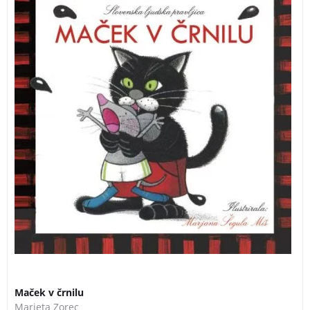
ki je padel v črnilo. Miši so menile, da bo poslej
drugačen in jih ne bo več preganjal. So imele prav, ali
so se uštele?
Maček v črnilu
Marjeta Zorec