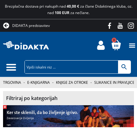
Brezplačna dostava pri nakupih nad
40,00 €
za člane Didaktinega kluba, oz.
nad
100 EUR
za nečlane.
DIDAKTA predstavitev
0
TRGOVINA
-
E-KNJIGARNA
-
KNJIGE ZA OTROKE
-
SLIKANICE IN PRAVLJICE
Filtriraj po kategorijah