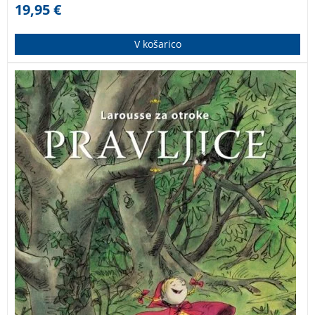
19,95
€
V košarico
Čudovita bogato ilustrirana zbirka znanih klasičnih
pravljic.