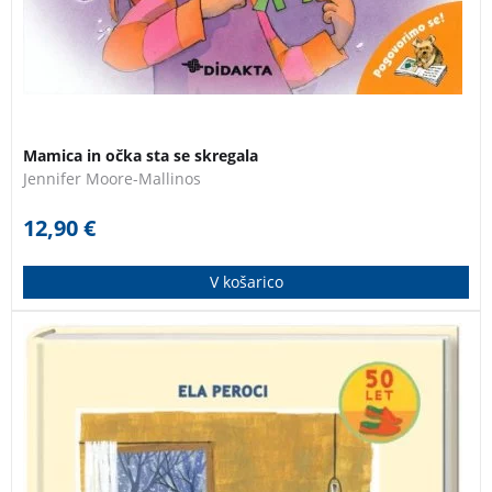
Mamica in očka sta se skregala
Jennifer Moore-Mallinos
12,90
€
V košarico
Priljubljena zgodba za otroke bo zanesljivo našla pot v
vse tiste domove, kjer otroci radi pozabljajo na red.