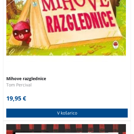
Mihove razglednice
Tom Percival
19,95
€
V košarico
Maček v črnilu je štajerska ljudska pravljica o mačku,