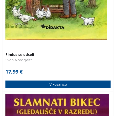
Findus se odseli
Sven Nordqvist
17,99
€
V košarico
Zbirka Slamnati bikec ali Gledališče v razredu je
zbirka, ki bo dragoceno pomagalo pri izbiri del za
uprizarjanje za učiteljice in učitelje, hkrati pa je to tudi