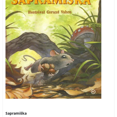
da bi ji pomagali, a je bila le ob lešnike.
Sapramiška