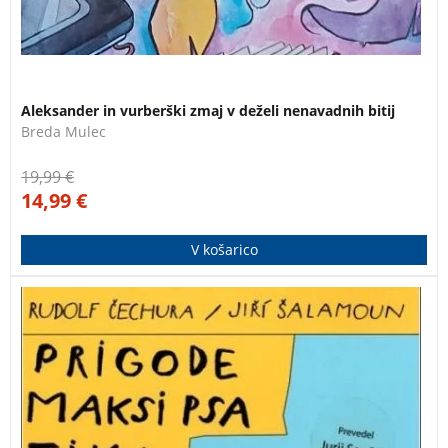
Aleksander in vurberški zmaj v deželi nenavadnih bitij
Breda Mulec
19,99
€
14,99
€
V košarico
Nekoč je bil pasji mladiček, ki kmalu postal je psiček.
Iz psička pes Fiček. In nekega dne prav zares – iz psa
Fika – velikanski Maksi pes.