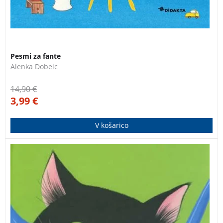
3 za 2
Pesmi za fante
Alenka Dobeic
14,90
€
3,99
€
V košarico
Nov ponatis zdaj že legendarne slikanice o
priljubljenem Mačku Muriju. Pisatelj Kajetan Kovič je
odlično prikazal prisrčno ozračje v čisto pravem
Mačjem mestecu, mačje ilustracije Jelke Reichman pa
so med najbolj priljubljenimi motivi v otroških sobah.