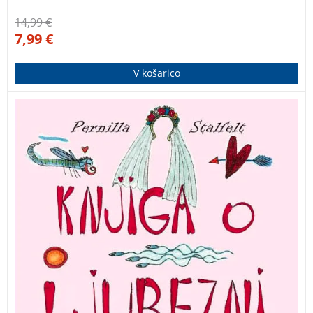
14,99
€
7,99
€
V košarico
Pernilla Stalfelt v Knjigi o ljubezni prek zabavnih
ilustracij in kratkega besedila predstavi vse
vidike.
Knjiga o ljubezni