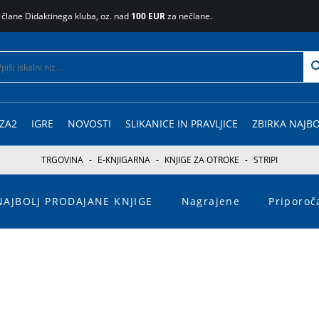
 člane Didaktinega kluba, oz. nad
100 EUR
za nečlane.
ZA2
IGRE
NOVOSTI
SLIKANICE IN PRAVLJICE
ZBIRKA NAJBO
TRGOVINA
-
E-KNJIGARNA
-
KNJIGE ZA OTROKE
-
STRIPI
NAJBOLJ PRODAJANE KNJIGE
Nagrajene
Priporo