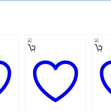
ovske
Nova knjiga zbranih
Calvin
 visoko
stripov o dogodivščinah
Poblaz
 je
Calvina in Hobbesa. Strip
pragoz
ij …
sodi med trojico svetovno
knjiga 
iznanje
najbolj popularnih stripov.
najzab
a
glavn
ko
Calvin
e
Strip j
bljana.
Gorenc
ON
RIPI