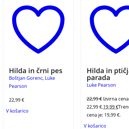
pogumni deklici Hildi. Ko
serije o pogumni dek
hilda naleti na Tontuja,
Hildi. Vključuje tudi
izgubljenega hišnega
zemljevid Hildinega 
duha, ugotovi, da mesto
Besedilo je odlično
Trolberg skriva še kup
prevedel Boštjan Go
skrivnosti. Besedilo je
prevedel Boštjan Gorenc.
Hilda in črni pes
Hilda in ptič
parada
Boštjan Gorenc
,
Luke
Luke Pearson
Pearson
22,99
€
Izvirna cena 
22,99
€
22,99 €.
19,99
€
Tren
V košarico
cena je: 19,99 €.
V košarico