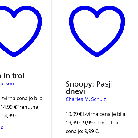
vščinah pustolovske
 Hilde, ki živi nekje
ru, v svetu fjordov,
in magičnih bitij. V
oči spoznamo
n svet, Hilda pa se
atelji s trolom.
je prejela priznanje
ruška, ki ga za
stno mladinsko
vnost podeljuje
3 za 2
 in trol
 knjižnica Ljubljana.
Snoopy: Pasji
earson
dnevi
Izvirna cena je bila:
Charles M. Schulz
.
14,99
€
Trenutna
19,99
€
Izvirna cena je bila:
 14,99 €.
19,99 €.
9,99
€
Trenutna
co
cena je: 9,99 €.