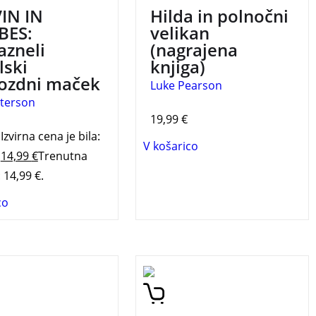
kakovostno mladinsko
IN IN
Hilda in polnočni
književnost podeljuje
BES:
velikan
Mestna knjižnica Ljubljana.
azneli
(nagrajena
lski
knjiga)
ozdni maček
Luke Pearson
tterson
19,99
€
Izvirna cena je bila:
V košarico
.
14,99
€
Trenutna
 14,99 €.
co
jiga v seriji
Brezčasna zbirka humorja
no znanih stripov o
in domišljije.