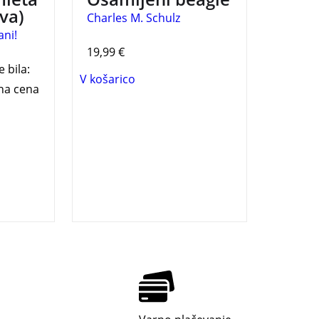
va)
Charles M. Schulz
ani!
19,99
€
e bila:
V košarico
na cena