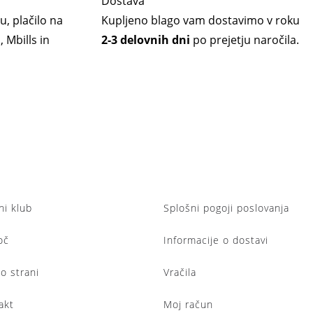
Dostava
u, plačilo na
Kupljeno blago vam dostavimo v roku
 Mbills in
2-3 delovnih dni
po prejetju naročila.
ni klub
Splošni pogoji poslovanja
oč
Informacije o dostavi
lo strani
Vračila
akt
Moj račun