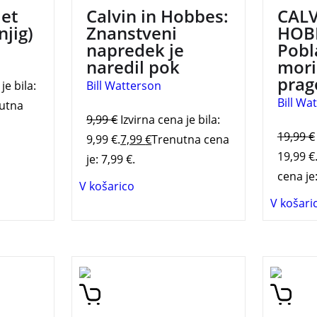
let
Calvin in Hobbes:
CALV
njig)
Znanstveni
HOB
napredek je
Pobl
naredil pok
mori
prag
je bila:
Bill Watterson
Bill Wa
utna
9,99
€
Izvirna cena je bila:
19,99
€
9,99 €.
7,99
€
Trenutna cena
19,99 €
je: 7,99 €.
cena je:
V košarico
V košari
a
je
Čudaka z drugega planeta
Prva kn
ajene
je druga v seriji stripov o
svetov