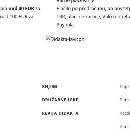
Varno plačevanje
upih
nad 40 EUR
za
Plačilo po predračunu, po povzetj
. nad 100 EUR za
TRR, plačilne kartice, Valu moneta,
Paypala
KNJIGE
Knjiž
DRUŽABNE IGRE
Pom
REVIJA DIDAKTA
Kaza
Kont