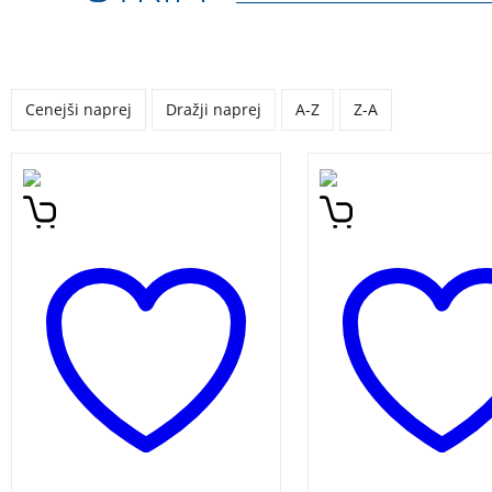
Cenejši naprej
Dražji naprej
A-Z
Z-A
Že peta knjiga v seriji
Dogodivščine pustol
stripov o legendarnih
deklice Hilde, ki živi
junakih Calvinu in
na severu, v svetu, ki
Hobbesu.
poln nenavadnih bit
Knjige so prejele pr
Zlata hruška, ki ga z
kakovostno mladins
književnost podeljuj
Mestna knjižnica Lju
HILDA LUKE PEARS
BOŠTJAN GORENC ST