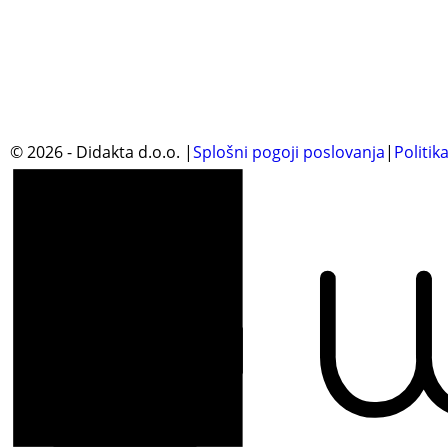
©
2026
- Didakta d.o.o.
|
Splošni pogoji poslovanja
|
Politik