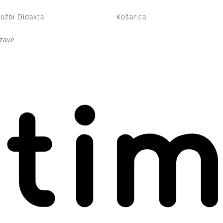
ložbi Didakta
Košarica
zave