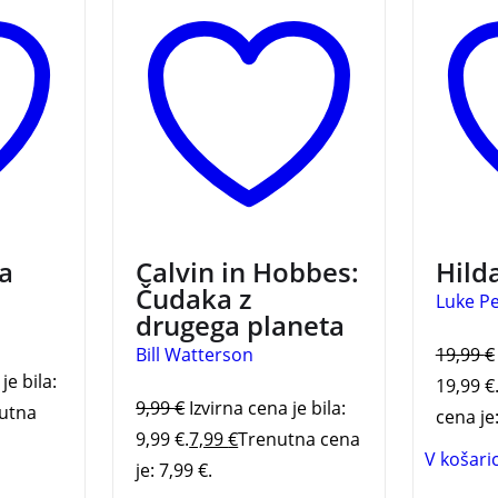
lici
legendarnih junakih
dogodi
Calvinu in Hobbesu.
deklica
sveta!
na seve
gozdov 
renc.
pričuj
dekliči
spoprij
Knjiga 
Zlata h
kakovo
knjiže
ja
Calvin in Hobbes:
Hilda
Mestna
Čudaka z
Luke P
drugega planeta
Bill Watterson
19,99
€
je bila:
19,99 €
9,99
€
Izvirna cena je bila:
utna
cena je:
9,99 €.
7,99
€
Trenutna cena
V košari
je: 7,99 €.