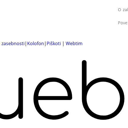
O za
Pove
a zasebnosti
|
Kolofon
|
Piškoti
|
Webtim