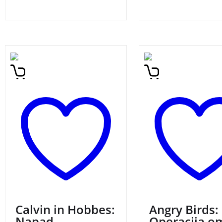
Četrta knjiga zbranih
O tem, da so jezni pt
stripov o dogodivščinah
popolnoma obnoreli 
Calvina in Hobbesa. Strip
ni nobenega dvoma.
sodi med trojico svetovno
fračo ste jih izstrelj
najbolj popularnih stripov.
svojih mobilnih nap
Knjiga je prejela znak
umirali od smeha o
kakovosti Zlata hruška.
gledanju animirane
risanke, zdaj pa je p
čas za pravo knjižno
zabavo.
Calvin in Hobbes:
Angry Birds:
Napad
Operacija o