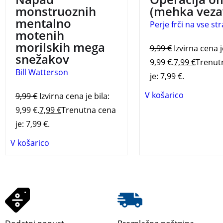
monstruoznih
(mehka veza
mentalno
Perje frči na vse str
motenih
morilskih mega
9,99
€
Izvirna cena j
snežakov
9,99 €.
7,99
€
Trenut
Bill Watterson
je: 7,99 €.
V košarico
9,99
€
Izvirna cena je bila:
9,99 €.
7,99
€
Trenutna cena
je: 7,99 €.
V košarico