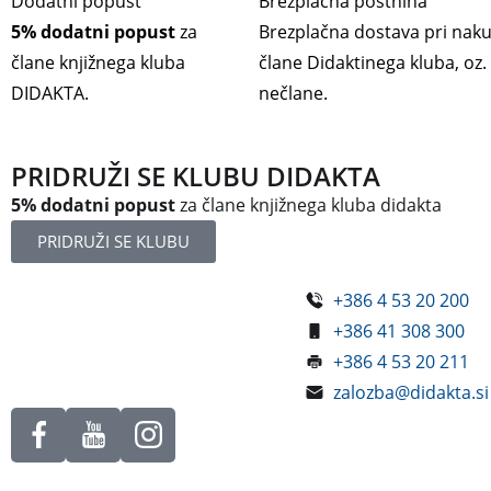
Dodatni popust
Brezplačna poštnina
5% dodatni popust
za
Brezplačna dostava pri nak
člane knjižnega kluba
člane Didaktinega kluba, oz
DIDAKTA.
nečlane.
PRIDRUŽI SE KLUBU DIDAKTA
5% dodatni popust
za člane knjižnega kluba didakta
PRIDRUŽI SE KLUBU
+386 4 53 20 200
Železniška ulica 5
+386 41 308 300
4248 Lesce
+386 4 53 20 211
Slovenija
zalozba@didakta.si