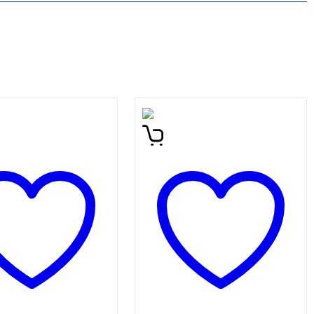
 in Hobbes:
Dogodivščine pustolovske
neli morilski
deklice Hilde, ki živi visoko
dni maček. Deseta
na severu, v svetu, ki je
v zbirki
poln nenavadnih bitij, med
avnejših stripov z
drugim tudi trolov in pa
ima junakoma
malih nevidnih bitij, ki si
om in Hobbesom!
prizadevajo, da bi se Hilda
e prevedel Boštjan
in njena mama izselili iz
 – Pižama.
hiše … Knjiga je prejela
nominacijo Zlatirepec za
najboljši strip in priznanje
Zlata hruška, ki ga za