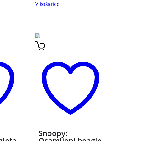
V košarico
iči
Oh, koliko veselja se skriva
svet,
v novi zbirki Snoopyja,
 S
Charlie Brown! Celotna
evali na
druščina Arašidkov se v tej
ravah,
tretji knjigi stripov vrača s
b
povsem novimi zgodbami
izpod svinčnikov različnih
risel
ustvarjalcev, pri čemer pa
nismo pozabili vključiti niti
klasičnih del legendarnega
Charlesa M. Schulza.
Snoopy:
mleta
Osamljeni beagle