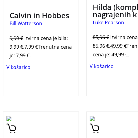
3 za 2
Hilda (komp
nagrajenih k
Calvin in Hobbes
Luke Pearson
Bill Watterson
85,96
€
Izvirna cena 
9,99
€
Izvirna cena je bila:
85,96 €.
49,99
€
Tren
9,99 €.
7,99
€
Trenutna cena
cena je: 49,99 €.
je: 7,99 €.
V košarico
V košarico
Hilda in črni pes
je četrta
Hilda in ptičja parad
knjiga iz nagrajene serije o
tretja knjiga iz nagr