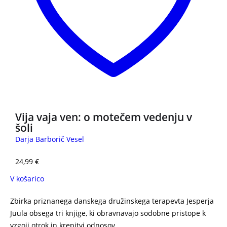
Vija vaja ven: o motečem vedenju v
šoli
Darja Barborič Vesel
24,99
€
V košarico
Zbirka priznanega danskega družinskega terapevta Jesperja
Juula obsega tri knjige, ki obravnavajo sodobne pristope k
vzgoji otrok in krepitvi odnosov.