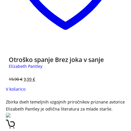
3 za 2
Otroško spanje Brez joka v sanje
Elizabeth Pantley
19,90
€
9,99
€
V košarico
Zbirka dveh temeljnih vzgojnih priročnikov priznane avtorice
Elizabeth Pantley je odlična literatura za mlade starše.