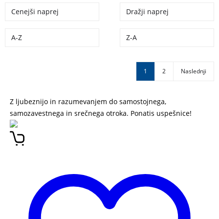
Cenejši naprej
Dražji naprej
A-Z
Z-A
1
2
Naslednji
Z ljubeznijo in razumevanjem do samostojnega,
samozavestnega in srečnega otroka. Ponatis uspešnice!