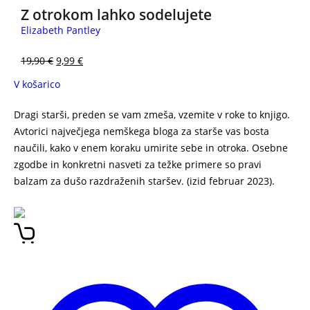
Z otrokom lahko sodelujete
Elizabeth Pantley
19,90
€
9,99
€
V košarico
Dragi starši, preden se vam zmeša, vzemite v roke to knjigo.
Avtorici največjega nemškega bloga za starše vas bosta
naučili, kako v enem koraku umirite sebe in otroka. Osebne
zgodbe in konkretni nasveti za težke primere so pravi
balzam za dušo razdraženih staršev. (izid februar 2023).
Najbolj zaželen otrok vseh časov me spravlja ob pamet