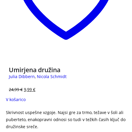
3 za 2
Umirjena družina
Julia Dibbern
,
Nicola Schmidt
24,99
€
9,99
€
V košarico
Skrivnost uspešne vzgoje. Najsi gre za trmo, težave v šoli ali
puberteto, enakopravni odnosi so tudi v težkih časih ključ do
družinske sreče.
JESPER JUUL Spoštovanje, zaupanje in