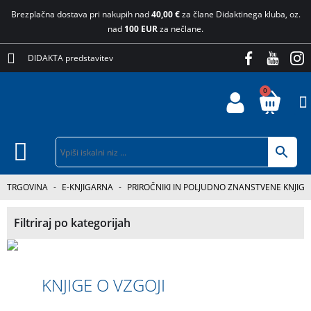
Brezplačna dostava pri nakupih nad
40,00 €
za člane Didaktinega kluba, oz.
nad
100 EUR
za nečlane.
DIDAKTA predstavitev
0
TRGOVINA
-
E-KNJIGARNA
-
PRIROČNIKI IN POLJUDNO ZNANSTVENE KNJIGE
Filtriraj po kategorijah
KNJIGE O VZGOJI