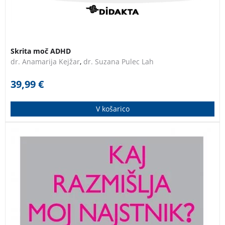
Skrita moč ADHD
dr. Anamarija Kejžar
,
dr. Suzana Pulec Lah
39,99
€
V košarico
Praktična knjiga o starševstvu, ki vam bo pomagala pri
vzgoji vaših najstnikov v današnjem svetu. Opisanih je
več kot sto vsakodnevnih situacij, od loputanja z vrati,
pritiska vrstnikov, šolskega dela in spolnosti do igranja
računalniških igric, kajenja, uporabe spleta in
družbenih omrežij.