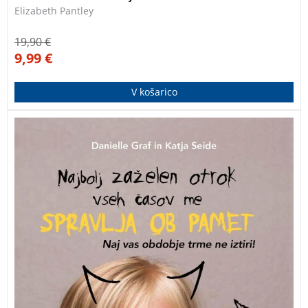
Elizabeth Pantley
19,90
€
9,99
€
V košarico
Dragi starši, preden se vam zmeša, vzemite v roke to
knjigo. Avtorici največjega nemškega bloga za starše
vas bosta naučili, kako v enem koraku umirite sebe in
otroka. Osebne zgodbe in konkretni nasveti za težke
primere so pravi balzam za dušo razdraženih staršev.
(izid februar 2023).
Najbolj zaželen otrok vseh časov
me spravlja ob pamet