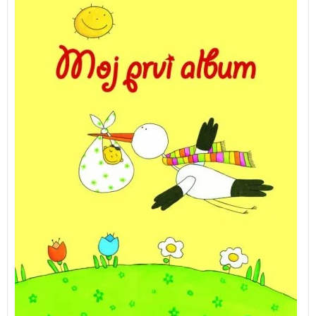
Komplet vsebuje knjigo ovito v penaste platnice,
koledar in merilni trak. Zelo primerno darilo ob rojstvu
otroka.