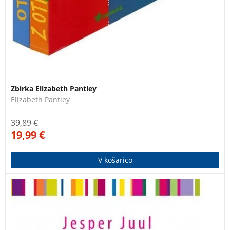
Zbirka Elizabeth Pantley
Elizabeth Pantley
39,89
€
19,99
€
V košarico
Postavite partnerski odnos na prvo mesto.