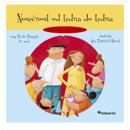
Ob prebiranju knjige Nosečnost od tedna do tedna
boste lahko sledili, kako se prebuja novo življenje,
pridobili pa boste tudi vse potrebne informacije, da
bo pričakovanje otroka varnejše in bolj zanimivo.
3 za 2