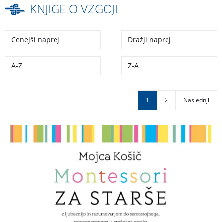
KNJIGE O VZGOJI
Cenejši naprej
Dražji naprej
A-Z
Z-A
1
2
Naslednji
Z ljubeznijo in razumevanjem do samostojnega,
samozavestnega in srečnega otroka. Ponatis
uspešnice!