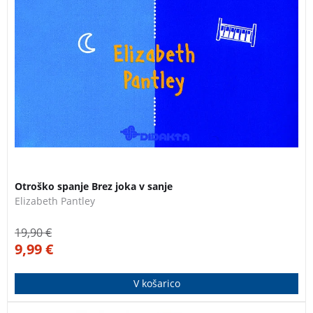
3 za 2
Otroško spanje Brez joka v sanje
Elizabeth Pantley
19,90
€
9,99
€
V košarico