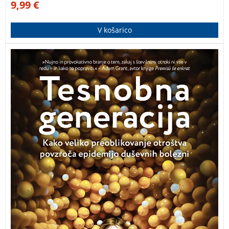
9,99
€
V košarico
Zavrnimo odraščanje na telefonih. Oživimo otroštvo, ki
temelji na igri. Stopimo nazaj v resnični svet.
Osvobodimo tesnobno generacijo. Knjiga, v kateri se je
Jonathan Haidt lotil preiskovanja ozadja kolapsa
duševnega zdravja mladostnikov in ga povezal z dobo
pametnih telefonov, družbenih omrežij in velikih
tehnoloških podjetij.
Tesnobna generacija Jonathan
Haidt