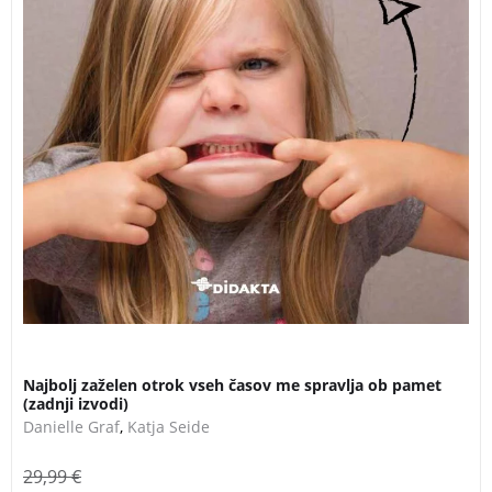
Najbolj zaželen otrok vseh časov me spravlja ob pamet
(zadnji izvodi)
Danielle Graf
,
Katja Seide
29,99
€