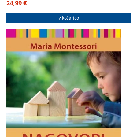
24,99
€
V košarico
Vzgojni priročnik vsebuje enajst doslej še
neobjavljenih člankov priznane pedagoginje Marie
Montessori, ki so napisani prav za starše.