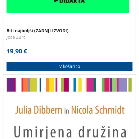
Biti najboljši (ZADNJI IZVODI)
Joca Zurc
19,90
€
V košarico
Sedem sestavin za preprosto življenje z otroki. Knjiga
opisuje posamezne sestavine, s katerimi boste lahko
sami korak za korakom izstopili iz stresa in naglice ter
po načinu umirjene družine skupaj s svojimi otroki
zaživeli pristneje, pozorneje ter predvsem mirneje.