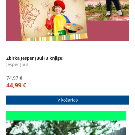
Zbirka Jesper Juul (3 knjige)
Jesper Juul
74,97
€
44,99
€
V košarico
Strokovna monografija je posvečena obravnavi šolske
uspešnosti na začetku šolanja ter odpira nove poti,
kako le-to izboljšati, predvsem na podlagi izsledkov o