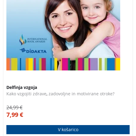
3 za 2
Delfinja vzgoja
Kako vzgojiti zdrave
,
zadovoljne in motivirane otroke?
24,99
€
7,99
€
V košarico