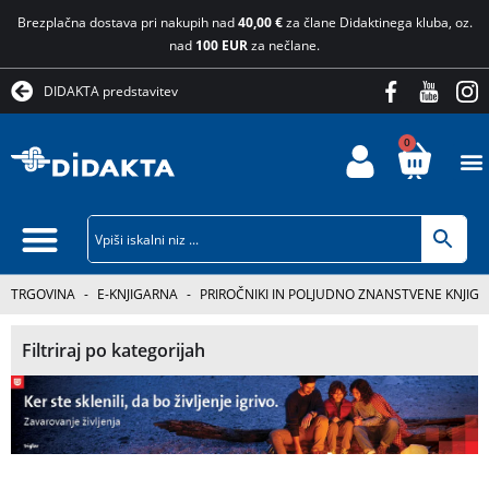
Brezplačna dostava pri nakupih nad
40,00 €
za člane Didaktinega kluba, oz.
nad
100 EUR
za nečlane.
DIDAKTA predstavitev
0
TRGOVINA
-
E-KNJIGARNA
-
PRIROČNIKI IN POLJUDNO ZNANSTVENE KNJIGE
Filtriraj po kategorijah