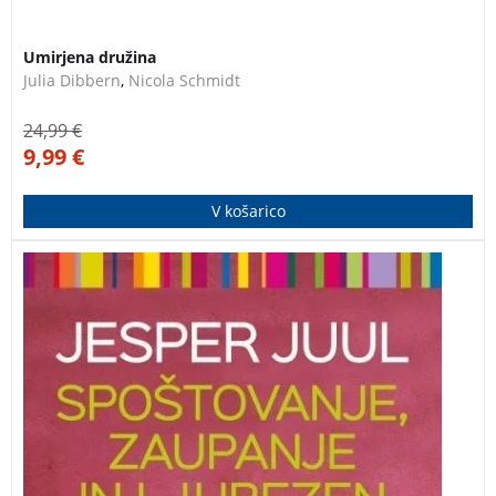
3 za 2
Umirjena družina
Julia Dibbern
,
Nicola Schmidt
24,99
€
9,99
€
V košarico
Skrivnost uspešne vzgoje. Najsi gre za trmo, težave v
šoli ali puberteto, enakopravni odnosi so tudi v težkih
časih ključ do družinske sreče.
JESPER JUUL
Spoštovanje, zaupanje in ljubezen