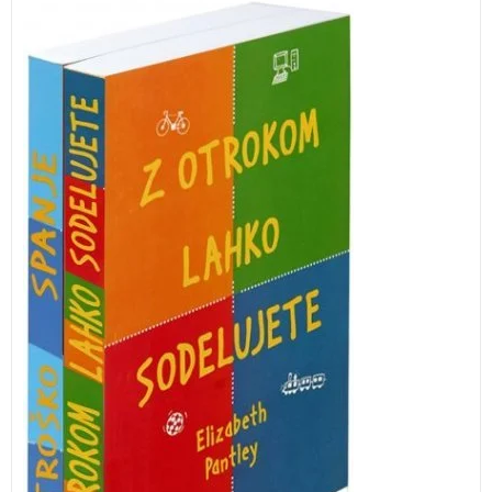
Zbirka dveh temeljnih vzgojnih priročnikov priznane
avtorice Elizabeth Pantley je odlična literatura za
mlade starše.