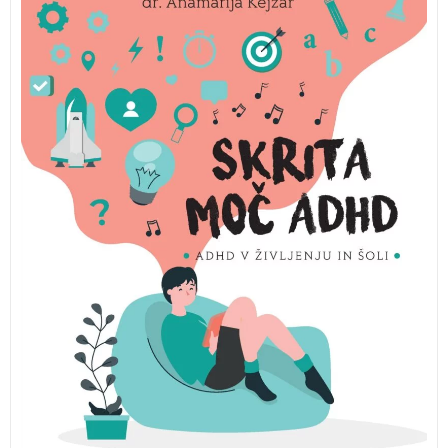
ADHD v življenju in šoli. Priročnik Skrita moč ADHD je
poln pozitivno naravnanih napotkov in dejstev, ki
razbijajo razširjene mite o ADHD. Celostno,
poglobljeno in strokovno podkovano potovanje skozi
življenje z ADHD.
Skrita moč ADHD