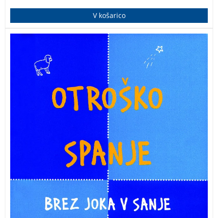
V košarico
Ali ste neprespani? Vas zasipavajo z nasveti, da
morate otroka pustiti zaspati v joku? Priročnik za
mlade starše, s katerim se bo otrok, na nežen način,
privadil k nočnemu spanju.