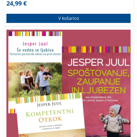
24,99
€
V košarico
Zbirka priznanega danskega družinskega terapevta
Jesperja Juula obsega tri knjige, ki obravnavajo
sodobne pristope k vzgoji otrok in krepitvi odnosov.