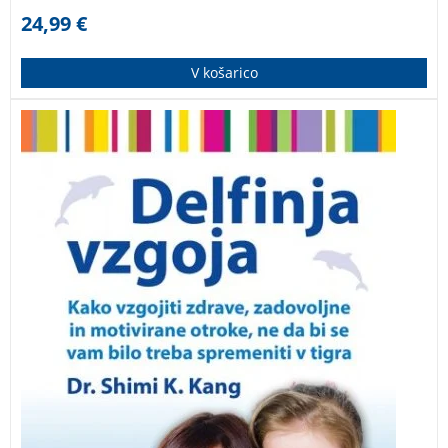
24,99
€
V košarico
Kako vzgojiti zdrave, zadovoljne in motivirane otroke,
ne da bi se vam bilo treba spremeniti v tigra? Knjižna
uspešnica “Delfinja vzgoja” na podlagi najnovejših
raziskav v nevroznanosti in znanosti o vedenju
razkrije, zakaj preveč nasilni, z nadzorom obsedeni
»tigrovski starši« in permisivni »starši meduze«
notranjo motivacijo v resnici zavirajo.