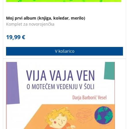
Moj prvi album (knjiga, koledar, merilo)
Komplet za novorojenčka
19,99
€
V košarico
Knjiga na razumljiv način ponudi teoretični vpogled v
vzroke motečega vedenja, potem pa s praktičnimi
primeri in brez olepševanja ponudi možnosti
uravnavanja le-tega.