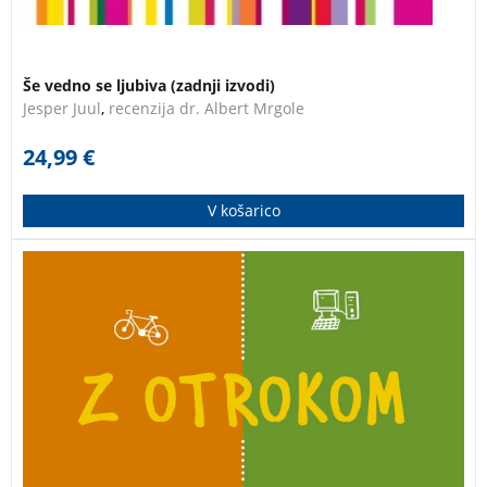
Še vedno se ljubiva (zadnji izvodi)
Jesper Juul
,
recenzija dr. Albert Mrgole
24,99
€
V košarico
V knjigi je veliko konkretnih predlogov za konkretne
družine – veliko praktičnega, domiselnega, s katerim
lahko izboljšate družinsko življenje. Že četrti natis!