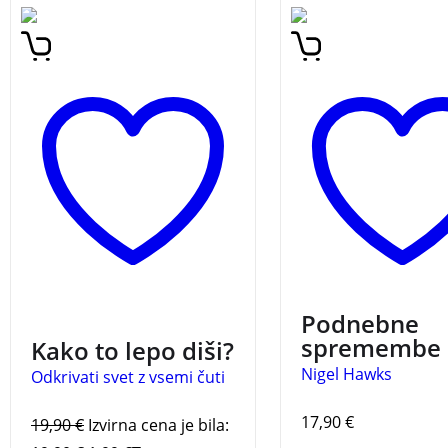
Priročnik Kako to lepo diši
Knjiga razlaga spr
ponuja staršem vse, kar
v podnebju, kako je 
naj bi vedeli o razvoju
vplival nanje ter ka
čutov v prvih letih življenja.
daljnosežne posledi
naravnem ravnovesj
Primerno tudi za otr
3 za 2
Podnebne
spremembe
Kako to lepo diši?
Nigel Hawks
Odkrivati svet z vsemi čuti
17,90
€
19,90
€
Izvirna cena je bila: