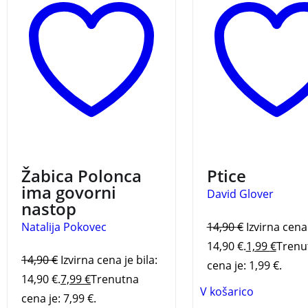
zagotovo pa v prvem
in prehrano ptic.
razredu osnovne šole.
3 za 2
3 za 2
Žabica Polonca
Ptice
ima govorni
David Glover
nastop
Natalija Pokovec
14,90
€
Izvirna cena 
14,90 €.
1,99
€
Trenu
14,90
€
Izvirna cena je bila:
cena je: 1,99 €.
14,90 €.
7,99
€
Trenutna
V košarico
cena je: 7,99 €.