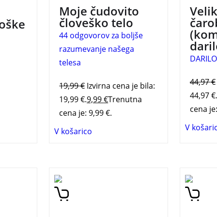
Moje čudovito
Veli
človeško telo
čaro
oške
(kom
44 odgovorov za boljše
daril
razumevanje našega
DARILO
telesa
44,97
€
19,99
€
Izvirna cena je bila:
44,97 €
19,99 €.
9,99
€
Trenutna
cena je:
cena je: 9,99 €.
V košari
V košarico
Publikacija o izobraževanju
Podaj 
 za
na področju prostora in
neverje
 nego
arhitekture, ki je
matema