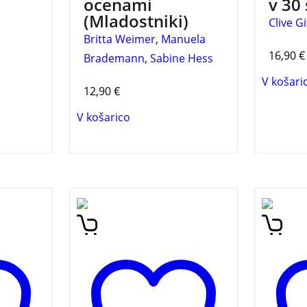
ocenami
v 30
(Mladostniki)
Clive G
Britta Weimer
,
Manuela
16,90
€
Brademann
,
Sabine Hess
V košari
12,90
€
V košarico
emenu
Skozi pogovor med mlajšim
30 naj
že,
fantom in starejšim
za mla
inute
znanstvenikom bodo mladi
pojasn
bralci našli odgovore: kako
je spočeto življenje, zakaj
smo na svetu moški in