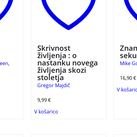
ženske…
Skrivnost
Znan
življenja : o
sek
nastanku novega
reen
,
Mike G
življenja skozi
stoletja
16,90
€
Gregor Majdič
V košari
9,99
€
V košarico