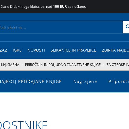
 člane Didaktinega kluba, oz. nad
100 EUR
za nečlane.
ZA2
IGRE
NOVOSTI
SLIKANICE IN PRAVLJICE
ZBIRKA NAJBO
-KNJIGARNA
-
PRIROČNIKI IN POLJUDNO ZNANSTVENE KNJIGE
-
ZA OTROKE I
NAJBOLJ PRODAJANE KNJIGE
Nagrajene
Priporo
DOSTNIKE