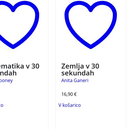
odile jedrnate
pol minute. Podatki v tej
avitve, zanimive
knjigi so podani v živahnih
naloge in povzetki v
in jedrnatih predstavitvah,
ekundah.
dodane kratke naloge pa
bralce izzivajo, da preverijo
dejstva in izvejo še več.
matika v 30
Zemlja v 30
undah
sekundah
ooney
Anita Ganeri
16,90
€
co
V košarico