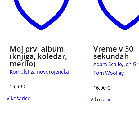
Moj prvi album
Vreme v 30
(knjiga, koledar,
sekundah
merilo)
Adam Scaife
,
Jen G
Komplet za novorojenčka
Tom Woolley
19,99
€
16,90
€
V košarico
V košarico