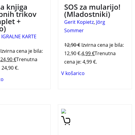
ka knjiga
SOS za mularijo!
bnih trikov
(Mladostniki)
plet +
Gerit Kopietz
,
Jörg
o)
Sommer
 IGRALNE KARTE
12,90
€
Izvirna cena je bila:
Izvirna cena je bila:
12,90 €.
4,99
€
Trenutna
.
24,90
€
Trenutna
cena je: 4,99 €.
 24,90 €.
V košarico
co
se na potovanje v
30 največjih zanimivosti o
tni svet
Zemlji za mlade
tike, po katerem te
raziskovalce, pojasnjenih v