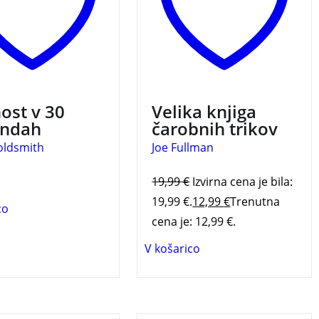
ost v 30
Velika knjiga
undah
čarobnih trikov
oldsmith
Joe Fullman
19,99
€
Izvirna cena je bila:
19,99 €.
12,99
€
Trenutna
co
cena je: 12,99 €.
V košarico