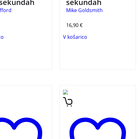
 sekundah
sekundah
ifford
Mike Goldsmith
16,90
€
co
V košarico
pomembnejših teorij
Velika knjiga čarobnih
de genije,
trikov bo v svojih bralcih
jenih v pol minute.
prebudila čarodeja, ki bo z
najrazličnejšimi triki
navdušil svoje občinstvo.