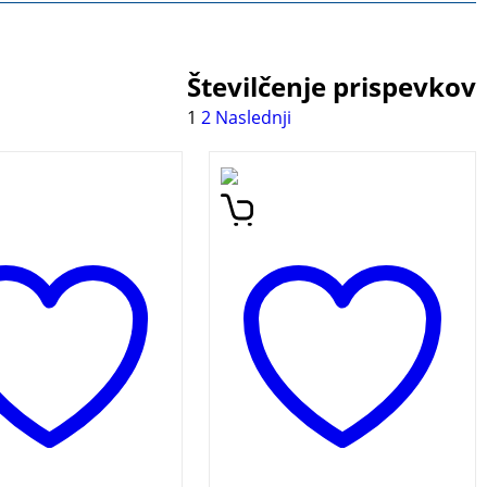
Številčenje prispevkov
1
2
Naslednji
knjigi čarobnih trikov
Praktični priročnik za
 svojih bralcih
mlade, ki odgovarja na vsa
li čarodeja, ki bo z
mogoča vprašanja, ki tarejo
ičnejšimi triki
mladostnike. Ena od knjig
il svoje občinstvo.
iz zbirke Mladostniki.
: igralne karte!