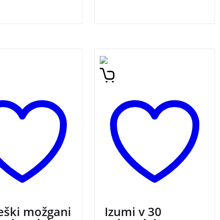
ljivih zanimivosti o
30 največjih domislekov za
ih za bistre mlade
bistroumne mlade glave,
pojasnjenih v pol
razloženih v pol minute.
.
eški možgani
Izumi v 30