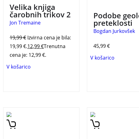
prihodnosti.
NOVO
Velika knjiga
Podobe geološke
čarobnih trikov 2
Podobe geol
preteklosti Bogdan
preteklosti
Jon Tremaine
Jurkovšek, Barbara
Bogdan Jurkovšek
Jurkovšek
19,99
€
Izvirna cena je bila:
45,99
€
19,99 €.
12,99
€
Trenutna
cena je: 12,99 €.
V košarico
V košarico
Vsi otroci se srečajo z
Slikovno bogat in
govornim nastopom,
pregleden priročnik
nekateri že v vrtcu,
spoznavanje, nakup,