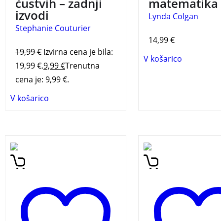
čustvih – zadnji
matematika
izvodi
Lynda Colgan
Stephanie Couturier
14,99
€
19,99
€
Izvirna cena je bila:
V košarico
19,99 €.
9,99
€
Trenutna
cena je: 9,99 €.
V košarico
Komplet vsebuje knjigo
30 zanimivosti o vr
ovito v penaste platnice,
za mlade radovedne
koledar in merilni trak.
pojasnjenih v pol m
Zelo primerno darilo ob
rojstvu otroka.