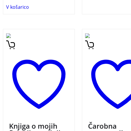
V košarico
Knjiga o mojih čustvih.
Podajte se v svet Č
Interaktivna zgodba o mali
matematike in spozn
deklici Simoni, ki skozi
števila na povsem n
teden doživlja različna
način. Knjiga je pol
čustva. Odlična knjiga za
številskih trikov, ki 
pogovor z otroki o čustvih.
navdušili tako vas k
prijatelje.
Knjiga o mojih
Čarobna