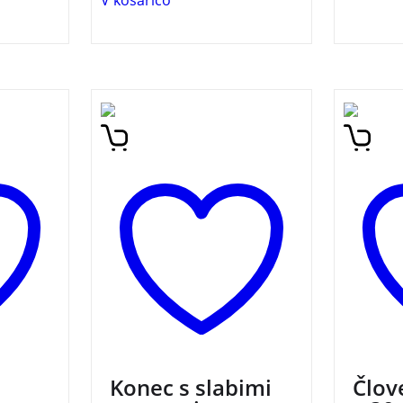
V košarico
arobne
Priročnik iz zbirke
30 osup
ajte
Mladostniki o tem, kako z
možgan
ov
malo truda učenec izboljša
glave, 
na
svoje šolske razultate ter
minute
bodo
uživa tudi na drugih
ot vaše
področjih.
Konec s slabimi
Člov