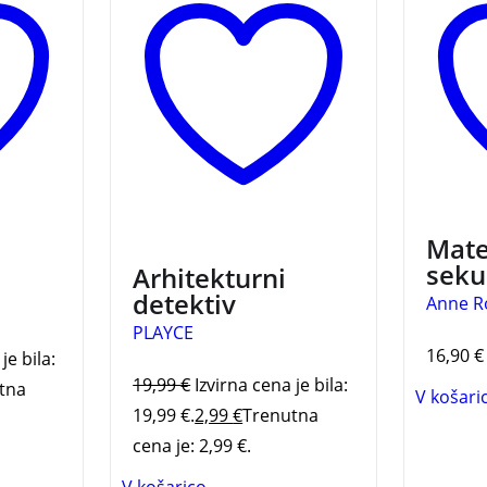
namenjena učiteljem,
bodo v
mentorjem, pedagogom in
predst
staršem predvsem pa
kratke 
najmlajši generaciji, da bi
treh s
pri njih spodbudili
radovednost in željo po
raziskovanju arhitekture.
3 za 2
Mate
sek
Arhitekturni
detektiv
Anne R
PLAYCE
16,90
€
je bila:
19,99
€
Izvirna cena je bila:
tna
V košari
19,99 €.
2,99
€
Trenutna
cena je: 2,99 €.