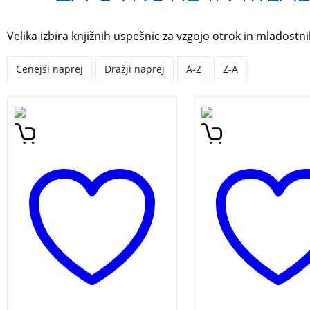
Velika izbira knjižnih uspešnic za vzgojo otrok in mladostni
Cenejši naprej
Dražji naprej
A-Z
Z-A
Abrakadabra, čira čara! Ta
Osnovni namen knjig
čudovita knjiga najboljših
pisano besedo in sli
čarobnih trikov ti bo
pritegniti vse tiste, ki
pomagala, da boš postal
zanima zgodovina ži
novi Houdini!
na Zemlji in vse, ki b
želeli seznaniti o tem
geološke preteklosti 
ohranilo na ozemlju
Slovenije, obenem p
k razmisleku, kaj se 
iz geološke preteklos
naučimo za ravnanje