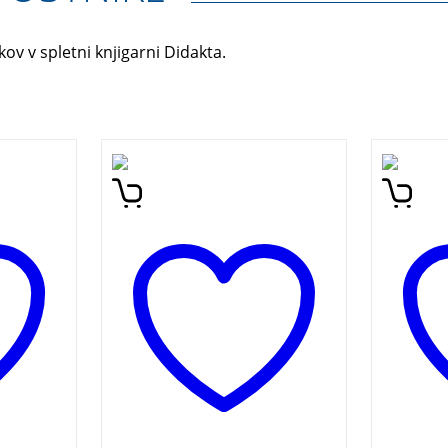
kov v spletni knjigarni Didakta.
e je s
Zakaj so tvoje kosti tako
Veliki 
ko
trde? Zakaj kašljamo in
bosta v
 jih
kihamo? Odpri knjigo in
prebudi
vljenja
spoznaj, kakšno je tvoje
najrazl
i se
telo ter kako deluje.
navduš
, kaj iz
DARILO
se je
a vabi
lahko
ti
 v