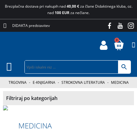
Brezplačna dostava pri nakupih nad
40,00 €
za člane Didaktinega kluba, oz.
nad
100 EUR
za nečlane.
DIDAKTA predstavitev
0
TRGOVINA
-
E-KNJIGARNA
-
STROKOVNA LITERATURA
-
MEDICINA
Filtriraj po kategorijah
MEDICINA