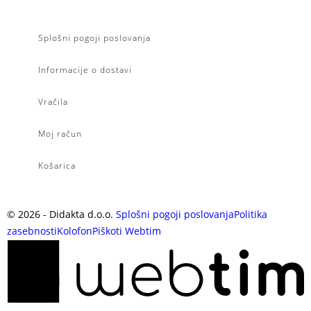
Splošni pogoji poslovanja
Informacije o dostavi
Vračila
Moj račun
Košarica
©
2026
- Didakta d.o.o.
Splošni pogoji poslovanja
Politika
zasebnosti
Kolofon
Piškoti
Webtim