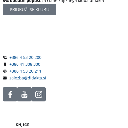
5% dodatni popust
za člane knjižnega kluba didakta
PRIDRUŽI SE KLUBU
Železniška ulica 5
4248 Lesce
Slovenija
+386 4 53 20 200
+386 41 308 300
+386 4 53 20 211
zalozba@didakta.si
KNJIGE