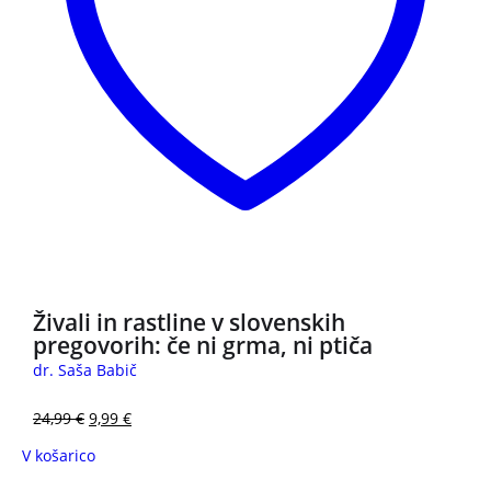
3 za 2
Živali in rastline v slovenskih
pregovorih: če ni grma, ni ptiča
dr. Saša Babič
24,99
€
9,99
€
V košarico