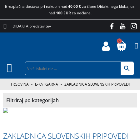
Brezplačna dostava pri nakupih nad
40,00 €
za člane Didaktinega kluba, oz.
nad
100 EUR
za nečlane.
DIDAKTA predstavitev
0
TRGOVINA
-
E-KNJIGARNA
-
ZAKLADNICA SLOVENSKIH PRIPOVEDI
Filtriraj po kategorijah
ZAKLADNICA SLOVENSKIH PRIPOVEDI