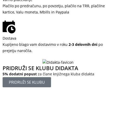
Plačilo po predračunu, po povzetju, plačilo na TRR, plačilne
kartice, Valu moneta, Mbills in Paypala
Dostava
Kupljeno blago vam dostavimo v roku
2-3 delovnih dni
po
prejetju naročila.
PRIDRUŽI SE KLUBU DIDAKTA
5% dodatni popust
za člane knjižnega kluba didakta
PRIDRUŽI SE KLUBU
Železniška ulica 5
4248 Lesce
Slovenija