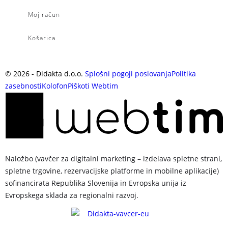
Moj račun
Košarica
©
2026
- Didakta d.o.o.
Splošni pogoji poslovanja
Politika
zasebnosti
Kolofon
Piškoti
Webtim
Naložbo (vavčer za digitalni marketing – izdelava spletne strani,
spletne trgovine, rezervacijske platforme in mobilne aplikacije)
sofinancirata Republika Slovenija in Evropska unija iz
Evropskega sklada za regionalni razvoj.