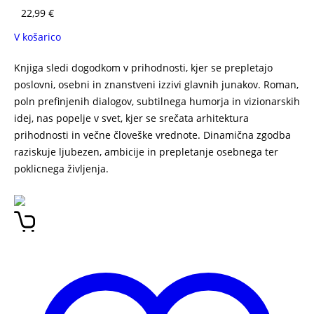
22,99
€
V košarico
Knjiga sledi dogodkom v prihodnosti, kjer se prepletajo
poslovni, osebni in znanstveni izzivi glavnih junakov.
Roman,
poln prefinjenih dialogov, subtilnega humorja in vizionarskih
idej, nas popelje v svet, kjer se srečata arhitektura
prihodnosti in večne človeške vrednote. Dinamična zgodba
raziskuje ljubezen, ambicije in prepletanje osebnega ter
poklicnega življenja.
BLAŽ MATIJA VOGELNIK LETO 3019
Blaž Vogelnik – LETO 3019