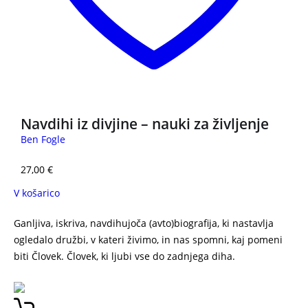
Navdihi iz divjine – nauki za življenje
Ben Fogle
27,00
€
V košarico
Ganljiva, iskriva, navdihujoča (avto)biografija, ki nastavlja
ogledalo družbi, v kateri živimo, in nas spomni, kaj pomeni
biti Človek. Človek, ki ljubi vse do zadnjega diha.
Anita
Ogulin – Tako zelo vas imam rada