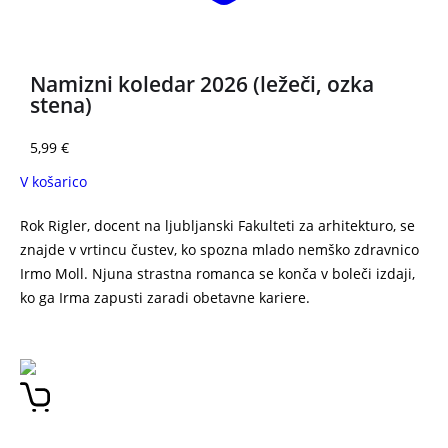
Namizni koledar 2026 (ležeči, ozka
stena)
5,99
€
V košarico
Rok Rigler, docent na ljubljanski Fakulteti za arhitekturo, se
znajde v vrtincu čustev, ko spozna mlado nemško zdravnico
Irmo Moll. Njuna strastna romanca se konča v boleči izdaji,
ko ga Irma zapusti zaradi obetavne kariere.
MATIJA
VOGELNIK NEVERJETNO NAKLJUČJE MATIJA BLAŽ VOGELNIK
ARHITEKT