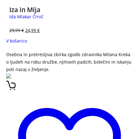
Iza in Mija
Ida Mlakar Črnič
29,99
€
24,99
€
V košarico
Osebna in pretresljiva zbirka zgodb zdravnika Milana Kreka
o ljudeh na robu družbe, njihovih padcih, bolečini in iskanju
poti nazaj v življenje.
MILAN KREK Iz pepela zasvojenosti