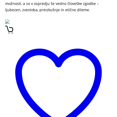
možnosti, a so v ospredju še vedno človeške zgodbe –
ljubezen, zvestoba, preizkušnje in etične dileme.
BLAŽ
MATIJA VOGELNIK LETO 3019 3.del