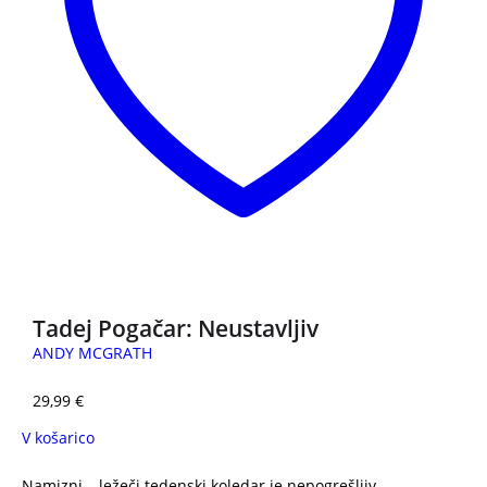
NOVO
Tadej Pogačar: Neustavljiv
ANDY MCGRATH
29,99
€
V košarico
Namizni – ležeči tedenski koledar je nepogrešljiv