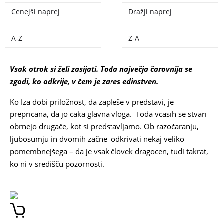
Cenejši naprej
Dražji naprej
A-Z
Z-A
Vsak otrok si želi zasijati. Toda največja čarovnija se
zgodi, ko odkrije, v čem je zares edinstven.
Ko Iza dobi priložnost, da zapleše v predstavi, je
prepričana, da jo čaka glavna vloga. Toda včasih se stvari
obrnejo drugače, kot si predstavljamo. Ob razočaranju,
ljubosumju in dvomih začne odkrivati nekaj veliko
pomembnejšega – da je vsak človek dragocen, tudi takrat,
ko ni v središču pozornosti.
IDA MLAKAR ČRNIČ ERNA
KOVAČ IZA IN MIJA