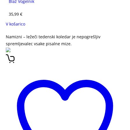
Blaž Vogelnik
35,99
€
V košarico
Namizni – ležeči tedenski koledar je nepogrešljiv
spremljevalec vsake pisalne mize.