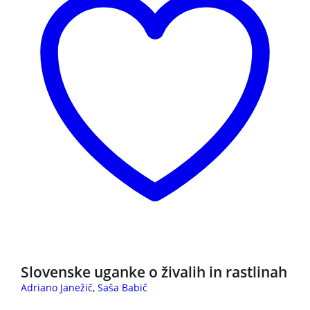
3 za 2
Slovenske uganke o živalih in rastlinah
Adriano Janežič
,
Saša Babič