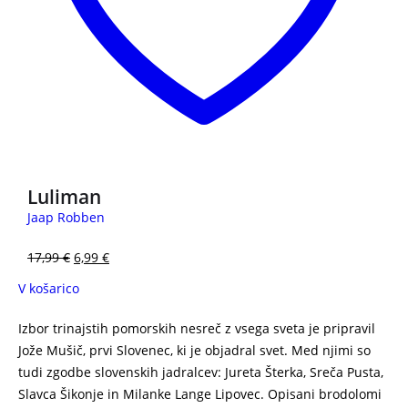
Luliman
Jaap Robben
17,99
€
6,99
€
V košarico
Izbor trinajstih pomorskih nesreč z vsega sveta je pripravil
Jože Mušič, prvi Slovenec, ki je objadral svet. Med njimi so
tudi zgodbe slovenskih jadralcev: Jureta Šterka, Sreča Pusta,
Slavca Šikonje in Milanke Lange Lipovec. Opisani brodolomi