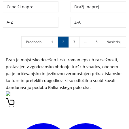
Cenejši naprej
Dražji naprej
A-Z
Z-A
Predhodni
1
2
3
…
5
Naslednji
Ezan je mojstrsko dovršen lirski roman epskih razsežnosti,
postavljen v zgodovinsko obdobje turških vpadov, obenem
pa je pričevanjsko in jezikovno verodostojen prikaz islamske
kulture in preteklih dogodkov, ki so odločilno sooblikovali
dandanašnjo podobo Balkanskega polotoka.