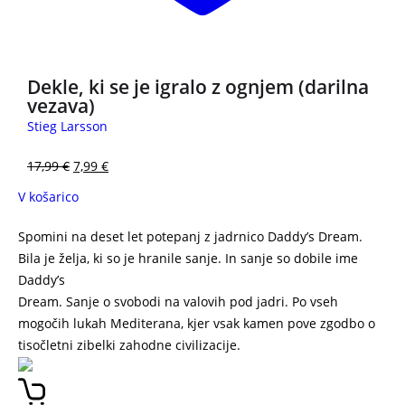
Dekle, ki se je igralo z ognjem (darilna
vezava)
Stieg Larsson
17,99
€
7,99
€
V košarico
Spomini na deset let potepanj z jadrnico Daddy’s Dream.
Bila je želja, ki so je hranile sanje. In sanje so dobile ime
Daddy’s
Dream. Sanje o svobodi na valovih pod jadri. Po vseh
mogočih lukah Mediterana, kjer vsak kamen pove zgodbo o
tisočletni zibelki zahodne civilizacije.
Uresničene sanje