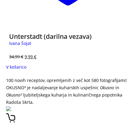
3 za 2
Unterstadt (darilna vezava)
Ivana Šojat
34,99
€
9,99
€
V košarico
100 novih receptov, opremljenih z več kot 580 fotografijami!
OKUSNO³ je nadaljevanje kuharskih uspešnic
Okusno
in
Okusno²
ljubiteljskega kuharja in kulinaričnega popotnika
Radoša Skrta.
OKUSNO RADOŠ SKRT OKUSNO RADOŠ SKRT