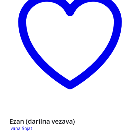
3 za 2
Ezan (darilna vezava)
Ivana Šojat