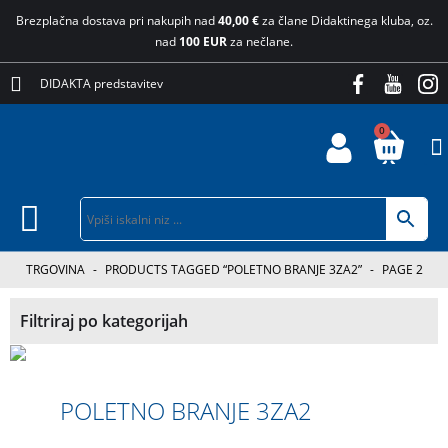
Brezplačna dostava pri nakupih nad
40,00 €
za člane Didaktinega kluba, oz.
nad
100 EUR
za nečlane.
DIDAKTA predstavitev
0
TRGOVINA
-
PRODUCTS TAGGED “POLETNO BRANJE 3ZA2”
-
PAGE 2
Filtriraj po kategorijah
POLETNO BRANJE 3ZA2