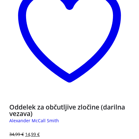
Oddelek za občutljive zločine (darilna
vezava)
Alexander McCall Smith
34,99
€
14,99
€