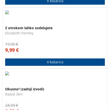
V košarico
nastop!
V knjigi je veliko konkretnih predlogov za konkretne
3 za 2
družine – veliko praktičnega, domiselnega, s katerim
Z otrokom lahko sodelujete
lahko izboljšate družinsko življenje. Že četrti natis!
Elizabeth Pantley
19,90
€
9,99
€
V košarico
Več kot sto okusnih in preprostih jedi. Rdeča nit
3 za 2
receptov je hitra in preprosta priprava jedi iz sestavin,
Okusno² (zadnji izvodi)
ki jih je mogoče kupiti v slovenskih trgovinah. Večina
Radoš Skrt
receptov je opremljenih tudi s fotografijami postopkov
priprave določene jedi.
24,99
€