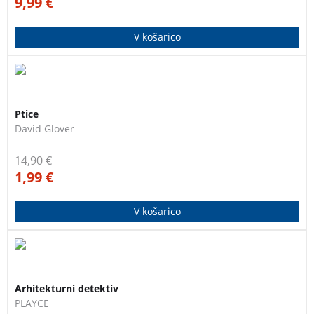
9,99
€
V košarico
Slikovno bogat in pregleden priročnik za spoznavanje,
3 za 2
nakup, nego in prehrano ptic.
Ptice
David Glover
14,90
€
1,99
€
V košarico
Publikacija o izobraževanju na področju prostora in
3 za 2
arhitekture, ki je namenjena učiteljem, mentorjem,
Arhitekturni detektiv
pedagogom in staršem predvsem pa najmlajši
PLAYCE
generaciji, da bi pri njih spodbudili radovednost in