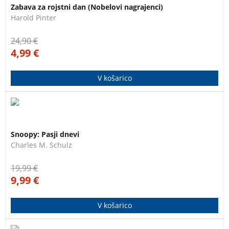
Zabava za rojstni dan (Nobelovi nagrajenci)
sodobnem, absurdnem svetu.
Harold Pinter
24,90
€
4,99
€
V košarico
Brezčasna zbirka humorja in domišljije.
3 za 2
Snoopy: Pasji dnevi
Charles M. Schulz
19,99
€
9,99
€
V košarico