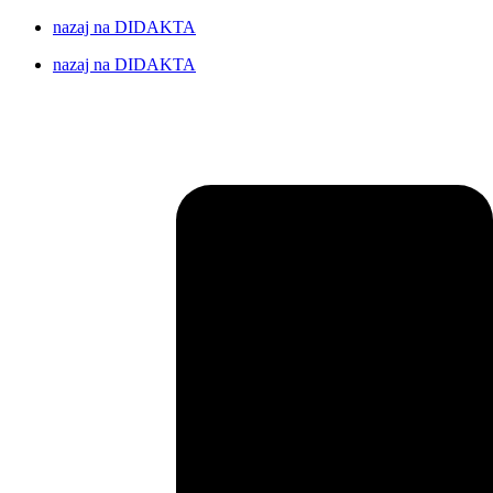
nazaj na DIDAKTA
nazaj na DIDAKTA
DIDAKTA založništvo in izobraževanje d.o.o., Želežniška cesta 5,
4248 Lesce