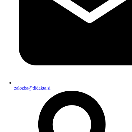
zalozba@didakta.si