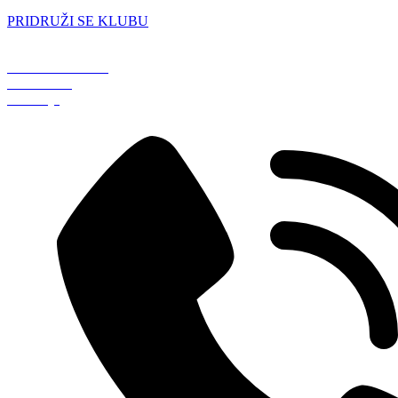
PRIDRUŽI SE KLUBU
Železniška ulica 5
4248 Lesce
Slovenija