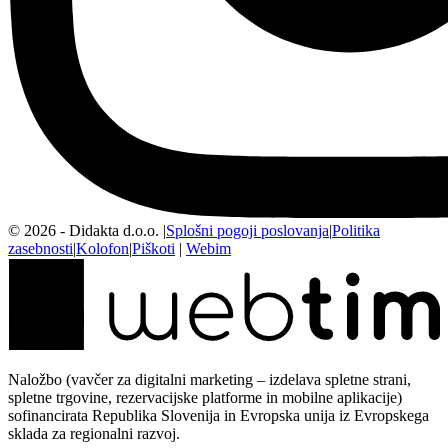
©
2026
- Didakta d.o.o.
|
Splošni pogoji poslovanja
|
Politika
zasebnosti
|
Kolofon
|
Piškoti
|
Webim
Naložbo (vavčer za digitalni marketing – izdelava spletne strani,
spletne trgovine, rezervacijske platforme in mobilne aplikacije)
sofinancirata Republika Slovenija in Evropska unija iz Evropskega
sklada za regionalni razvoj.