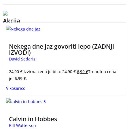
Akcija
David Sedaris je eden najboljših ameriških
humoristov. Naslov avtobiografskega dela Nekega dne
Nekega dne jaz govoriti lepo (ZADNJI
jaz govoriti lepo namiguje na obupne avtorjeve
IZVODI)
napore, da bi se naučil francoščine, potem ko se je s
David Sedaris
svojim partnerjem Hughom preselil v Normandijo.
24,90
€
Izvirna cena je bila: 24,90 €.
6,99
€
Trenutna cena
je: 6,99 €.
V košarico
Že peta knjiga v seriji stripov o legendarnih junakih
3 za 2
Calvinu in Hobbesu.
Calvin in Hobbes
Bill Watterson