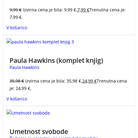
9,99
€
Izvirna cena je bila: 9,99 €.
7,99
€
Trenutna cena je:
7,99 €.
V košarico
Zbirka uspešnic Paule Hawkins:
Dekle na vlaku
(23
milijonov prodanih izvodov) in
Ogenj, ki že dolgo tli.
Paula Hawkins (komplet knjig)
Paula Hawkins
35,98
€
Izvirna cena je bila: 35,98 €.
24,99
€
Trenutna cena
je: 24,99 €.
V košarico
Poglobljena in napeta biografija enega najbolj
cenjenih, kompleksnih in nedostopnih alpinistov na
Umetnost svobode
svetu.
Voytek Kurtyka
– UMETNOST SVOBODE