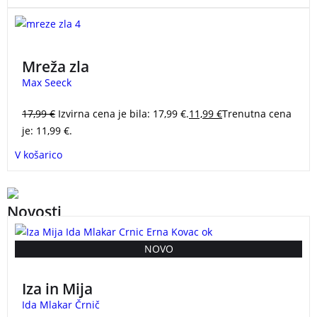
Novi roman nagrajenega finskega avtorja Maxa
Seecka.
Mreža zla
Max Seeck
17,99
€
Izvirna cena je bila: 17,99 €.
11,99
€
Trenutna cena
je: 11,99 €.
V košarico
Novosti
Vsak otrok si želi zasijati. Toda največja čarovnija se
NOVO
zgodi, ko odkrije, v čem je zares edinstven.
PREDNAROČILO
Iza in Mija
Ko Iza dobi priložnost, da zapleše v predstavi, je
Ida Mlakar Črnič
prepričana, da jo čaka glavna vloga. Toda včasih se