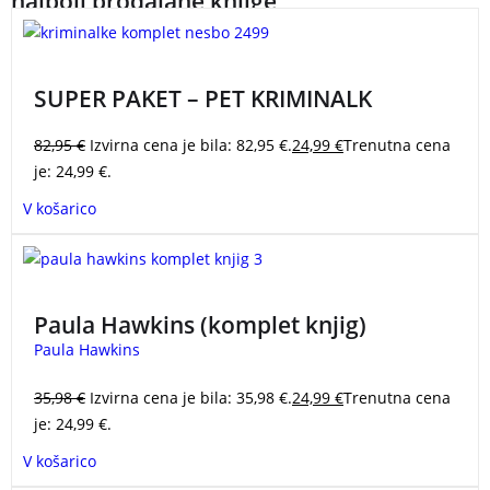
najbolj prodajane knjige
knjiga o ljudeh. O
smehu in strahu, o
prijateljstvu, padcih
Paket kriminalk po izjemni ceni. Naslovi v kompletu:
in zmagah. O sanjah,
Oddelek za občutljive zločine, Helikopterski rop,
SUPER PAKET – PET KRIMINALK
ki jih višina ne
Slepa pega, Zločini v Budimpešti in Macbeth.
omejuje.
Z Dovjega
Izkoristite izjemno ceno paketa!
Knjiga je lepo darilo.
82,95
€
Izvirna cena je bila: 82,95 €.
24,99
€
Trenutna cena
do Himalaje
SUPER PAKET – PET KRIMINALK
je: 24,99 €.
V košarico
Zbirka uspešnic Paule Hawkins:
Dekle na vlaku
(23
milijonov prodanih izvodov) in
Ogenj, ki že dolgo tli.
Paula Hawkins (komplet knjig)
Paula Hawkins
35,98
€
Izvirna cena je bila: 35,98 €.
24,99
€
Trenutna cena
je: 24,99 €.
V košarico