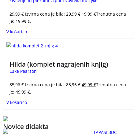
Življenje in plezalni vzponi Voyteka Kurtyke
Dragulj gorniške literature. –
Steve House
,
alpinist in avtor knjige Onkraj gore
29,99
€
Izvirna cena je bila: 29,99 €.
19,99
€
Trenutna cena
je: 19,99 €.
V košarico
Dogodivščine pustolovske deklice Hilde, ki živi visoko
na severu, v svetu, ki je poln nenavadnih bitij … Knjige
Hilda (komplet nagrajenih knjig)
so prejele priznanje Zlata hruška, ki ga za kakovostno
Luke Pearson
mladinsko književnost podeljuje Mestna knjižnica
Ljubljana.
HILDA LUKE PEARSON BOŠTJAN GORENC
85,96
€
Izvirna cena je bila: 85,96 €.
49,99
€
Trenutna cena
STRIPI
je: 49,99 €.
V košarico
Novice didakta