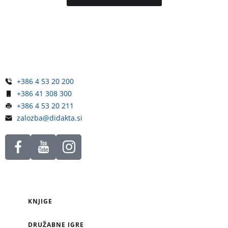
Železniška ulica 5
4248 Lesce
Slovenija
+386 4 53 20 200
+386 41 308 300
+386 4 53 20 211
zalozba@didakta.si
KNJIGE
DRUŽABNE IGRE