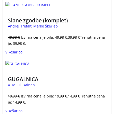
Komplet knjig
SLANE ZGODBE
Andreja Trefalta,
strastnega morjeplovca, ki je kljub mišični distrofiji pol
Slane zgodbe (komplet)
življenja preživel na morju. Avtor vas v knjigah popelje
Andrej Trefalt
,
Marko Škerlep
skozi več kot štirideset let pustolovskih dogodivščin in
občasnih katastrof.
49,98
€
Izvirna cena je bila: 49,98 €.
39,98
€
Trenutna cena
je: 39,98 €.
V košarico
V rekreacijskem območju na prostem v Helsinkih so
našli truplo obešene ženske. Sprva vse kaže na
GUGALNICA
samomor, toda instinkt inšpektorice Paule Pihlaje
A. M. Ollikainen
pravi, da nekaj ne štima … Napeto ritmična serija
zakoncev
A. M. Ollikainen
, ki je zasvojila bralce na
19,99
€
Izvirna cena je bila: 19,99 €.
14,99
€
Trenutna cena
Finskem in po svetu, se nadaljuje! Spretno zapisano
je: 14,99 €.
zgodbo lahko uvrstimo med najboljše, kar ponujajo
skandinavske kriminalke.
GUGALNICA
V košarico