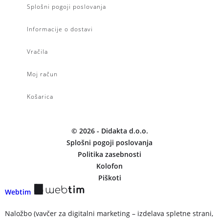
Splošni pogoji poslovanja
Informacije o dostavi
Vračila
Moj račun
Košarica
©
2026
- Didakta d.o.o.
Splošni pogoji poslovanja
Politika zasebnosti
Kolofon
Piškoti
Webtim
Naložbo (vavčer za digitalni marketing – izdelava spletne strani,