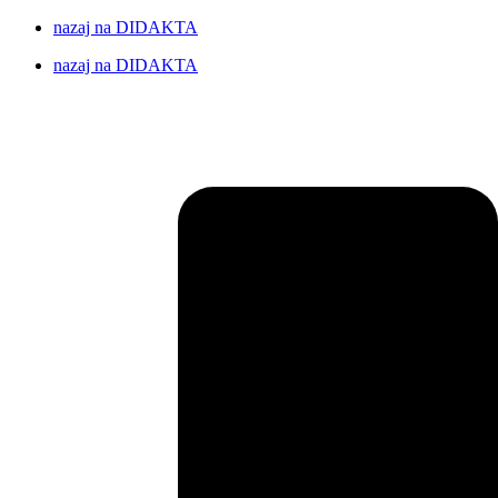
nazaj na DIDAKTA
nazaj na DIDAKTA
DIDAKTA založništvo in izobraževanje d.o.o., Želežniška cesta 5,
4248 Lesce