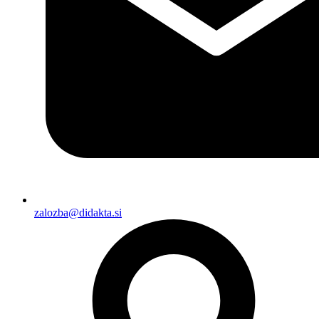
zalozba@didakta.si