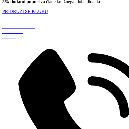
5% dodatni popust
za člane knjižnega kluba didakta
PRIDRUŽI SE KLUBU
Železniška ulica 5
4248 Lesce
Slovenija