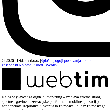
©
2026
- Didakta d.o.o.
|
Splošni pogoji poslovanja
|
Politika
zasebnosti
|
Kolofon
|
Piškoti
|
Webim
Naložbo (vavčer za digitalni marketing – izdelava spletne strani,
spletne trgovine, rezervacijske platforme in mobilne aplikacije)
sofinancirata Republika Slovenija in Evropska unija iz Evropskega