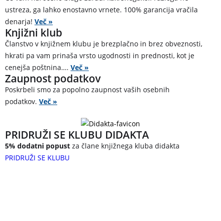
ustreza, ga lahko enostavno vrnete. 100% garancija vračila
denarja!
Več »
Knjižni klub
Članstvo v knjižnem klubu je brezplačno in brez obveznosti,
hkrati pa vam prinaša vrsto ugodnosti in prednosti, kot je
cenejša poštnina….
Več »
Zaupnost podatkov
Poskrbeli smo za popolno zaupnost vaših osebnih
podatkov.
Več »
PRIDRUŽI SE KLUBU DIDAKTA
5% dodatni popust
za člane knjižnega kluba didakta
PRIDRUŽI SE KLUBU
Železniška ulica 5
4248 Lesce
Slovenija