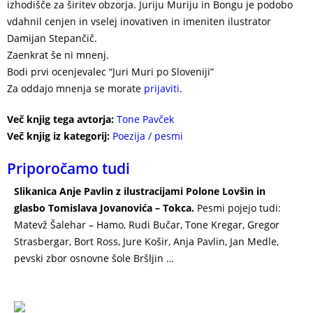
izhodišče za širitev obzorja. Juriju Muriju in Bongu je podobo
vdahnil cenjen in vselej inovativen in imeniten ilustrator
Damijan Stepančič.
Zaenkrat še ni mnenj.
Bodi prvi ocenjevalec “Juri Muri po Sloveniji”
Za oddajo mnenja se morate
prijaviti
.
Več knjig tega avtorja:
Tone Pavček
Več knjig iz kategorij:
Poezija / pesmi
Priporočamo tudi
Slikanica Anje Pavlin z ilustracijami Polone Lovšin in
glasbo Tomislava Jovanovića – Tokca.
Pesmi pojejo tudi:
Matevž Šalehar – Hamo, Rudi Bučar, Tone Kregar, Gregor
Strasbergar, Bort Ross, Jure Košir, Anja Pavlin, Jan Medle,
pevski zbor osnovne šole Bršljin …
ANJA PAVLIN:PRIGODE
POLŽKA PETRA