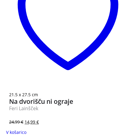
21.5 x 27.5 cm
Na dvorišču ni ograje
Feri Lainšček
24,99
€
14,99
€
V košarico