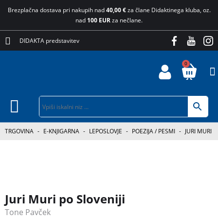
Brezplačna dostava pri nakupih nad
40,00 €
za člane Didaktinega kluba, oz.
nad
100 EUR
za nečlane.
DIDAKTA predstavitev
0
TRGOVINA
-
E-KNJIGARNA
-
LEPOSLOVJE
-
POEZIJA / PESMI
-
JURI MURI P
Juri Muri po Sloveniji
Tone Pavček