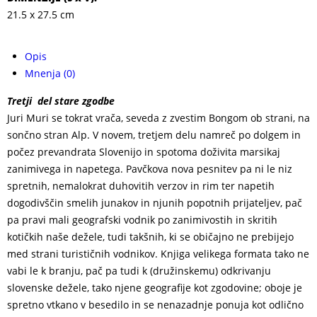
21.5 x 27.5 cm
Opis
Mnenja (0)
Tretji del stare zgodbe
Juri Muri se tokrat vrača, seveda z zvestim Bongom ob strani, na
sončno stran Alp. V novem, tretjem delu namreč po dolgem in
počez prevandrata Slovenijo in spotoma doživita marsikaj
zanimivega in napetega. Pavčkova nova pesnitev pa ni le niz
spretnih, nemalokrat duhovitih verzov in rim ter napetih
dogodivščin smelih junakov in njunih popotnih prijateljev, pač
pa pravi mali geografski vodnik po zanimivostih in skritih
kotičkih naše dežele, tudi takšnih, ki se običajno ne prebijejo
med strani turističnih vodnikov. Knjiga velikega formata tako ne
vabi le k branju, pač pa tudi k (družinskemu) odkrivanju
slovenske dežele, tako njene geografije kot zgodovine; oboje je
spretno vtkano v besedilo in se nenazadnje ponuja kot odlično