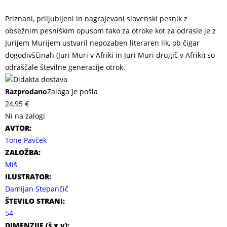
Priznani, priljubljeni in nagrajevani slovenski pesnik z
obsežnim pesniškim opusom tako za otroke kot za odrasle je z
Jurijem Murijem ustvaril nepozaben literaren lik, ob čigar
dogodivščinah (Juri Muri v Afriki in Juri Muri drugič v Afriki) so
odraščale številne generacije otrok.
Razprodano
Zaloga je pošla
24,95
€
Ni na zalogi
AVTOR:
Tone Pavček
ZALOŽBA:
Miš
ILUSTRATOR:
Damijan Stepančič
ŠTEVILO STRANI:
54
DIMENZIJE (
š x v
):