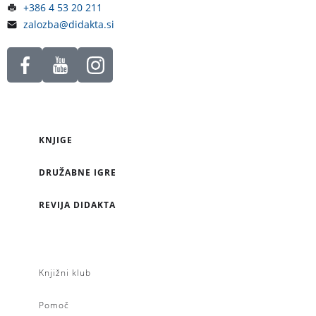
+386 4 53 20 211
zalozba@didakta.si
KNJIGE
DRUŽABNE IGRE
REVIJA DIDAKTA
Knjižni klub
Pomoč