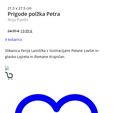
21.5 x 27.5 cm
Prigode polžka Petra
Anja Pavlin
24,99
€
19,99
€
V košarico
Slikanica Ferija Lainščka z ilustracijami Polone Lovšin in
glasbo Lojzeta in Romane Krajnčan.
NA DVORIŠČU NI
OGRAJE