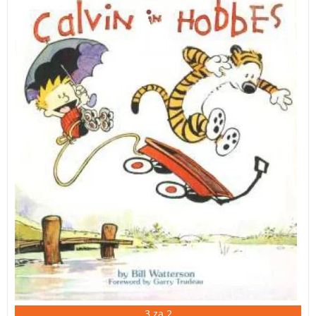
Že peta knjiga v seriji stripov o legendarnih junakih
Calvinu in Hobbesu.
3 za 2