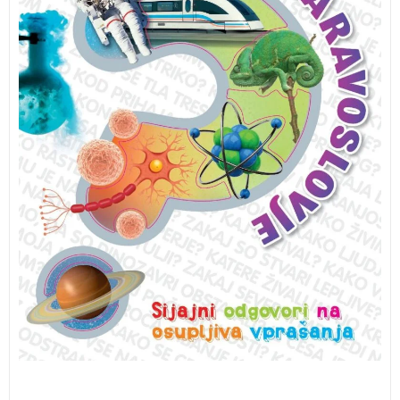
in kako lahko težka letala sploh letijo.
ZAKAJ?