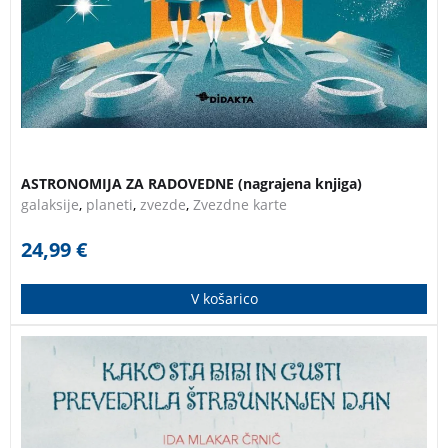
ASTRONOMIJA ZA RADOVEDNE (nagrajena knjiga)
galaksije
,
planeti
,
zvezde
,
Zvezdne karte
24,99
€
V košarico
Že deveta knjiga v zbirki o Bibi in Gustiju. Bibi in Gusti sta
nekega dne izgubila dobro voljo. Jejatanajsa, kakšen
mrzel in deževen dan je bil to. Štrbunknjen. Pujsa sta bila
čisto na tleh. Naj jo gresta iskat?
Kako sta bibi in gusti