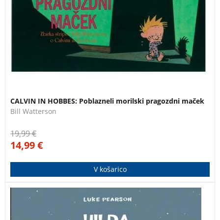
CALVIN IN HOBBES: Poblazneli morilski pragozdni maček
Bill Watterson
19,99
€
14,99
€
V košarico
Dogodivščine pustolovske deklice Hilde, ki živi visoko
na severu, v svetu, ki je poln nenavadnih bitij, med