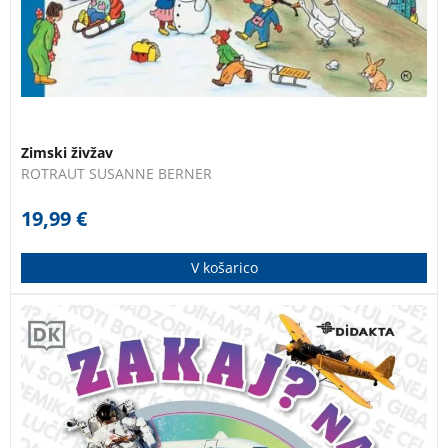
Zimski živžav
ROTRAUT SUSANNE BERNER
19,99
€
V košarico
SIJAJNI ODGOVORI NA OSUPLJIVA VPRAŠANJA.
Zakaj? Naravoslovje odgovarja na vsa osupljiva
vprašanja, ki jih imajo otroci o naravoslovju. Od tega,
kako je narejen ognjemet in zakaj so nekatere živali
dlakave, do tega, zakaj Zemlja iz vesolja izgleda modra