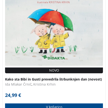
prevedrila štrbunknjen dan
NOVO
Kako sta Bibi in Gusti prevedrila štrbunknjen dan (novost)
Ida Mlakar Črnič
,
Kristina Krhin
24,99
€
V košarico