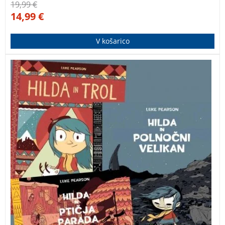
19,99
€
14,99
€
V košarico
Dogodivščine pustolovske deklice Hilde, ki živi visoko
na severu, v svetu, ki je poln nenavadnih bitij … Knjige
so prejele priznanje Zlata hruška, ki ga za kakovostno
mladinsko književnost podeljuje Mestna knjižnica
Ljubljana.
HILDA LUKE PEARSON BOŠTJAN GORENC
STRIPI