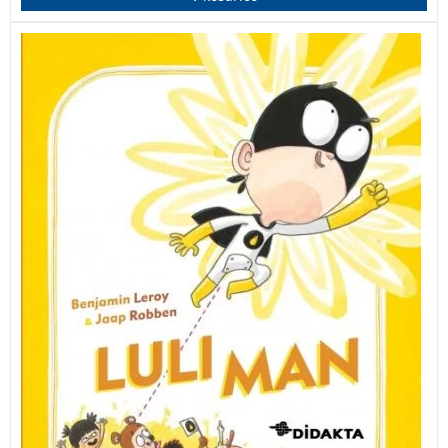
Prikupna in igriva slikanica o malem superjunaku s
prav posebno supermočjo.