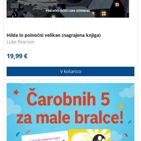
Hilda in polnočni velikan (nagrajena knjiga)
Luke Pearson
19,99
€
V košarico
Paket slikanic za otroke po izjemni ceni. Naslovi v
zbirki: Kako sta Bibi in Gusti prezvijačila hrib, Luliman,
Spoznajmo števila, Marjetka Metka, Mali Planet.
Izkoristite izjemno ceno paketa!
Knjiga je lepo darilo.