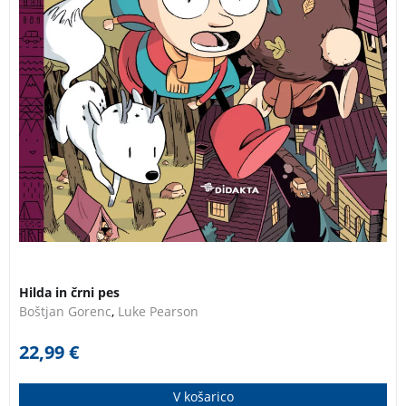
Hilda in črni pes
Boštjan Gorenc
,
Luke Pearson
22,99
€
V košarico