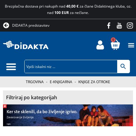
Brezplačna dostava pri nakupih nad
40,00 €
za člane Didaktinega kluba, oz.
nad
100 EUR
za nečlane.
DIDAKTA predstavitev
0
TRGOVINA
-
E-KNJIGARNA
-
KNJIGE ZA OTROKE
Filtriraj po kategorijah