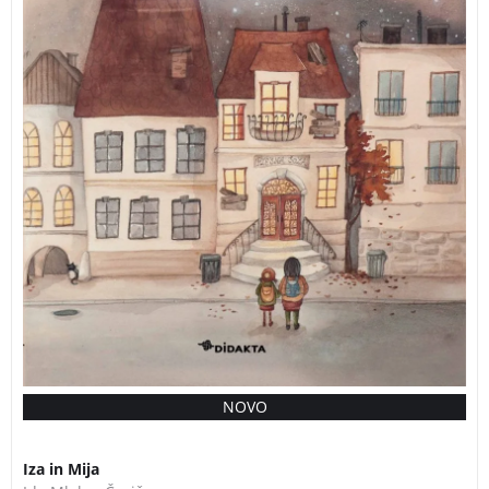
razočaranju, ljubosumju in dvomih začne odkrivati
nekaj veliko pomembnejšega – da je vsak človek
dragocen, tudi takrat, ko ni v središču pozornosti.
IDA MLAKAR ČRNIČ ERNA KOVAČ IZA IN MIJA
NOVO
PREDNAROČILO
Iza in Mija