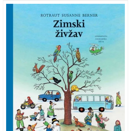
Ta velika knjiga, ki prikazuje mesto in njegovo okolico,
kar mrgoli od nešteto podrobnosti.
Zimski živžav