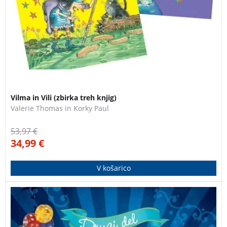
Vilma in Vili (zbirka treh knjig)
Valerie Thomas in Korky Paul
53,97
€
34,99
€
V košarico
Abrakadabra, čira čara! Ta čudovita knjiga najboljših
čarobnih trikov ti bo pomagala, da boš postal novi
Houdini!