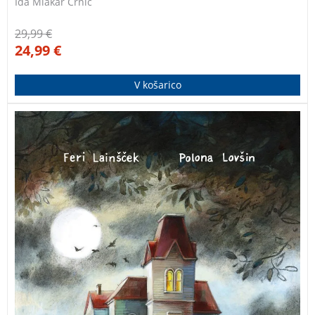
Ida Mlakar Črnič
29,99
€
24,99
€
V košarico
Pravljica Ferija Lainščka “Čarovnica in čarodej” nas
popelje v svet, kjer se prepletajo čarovnija, humor in
nenavadne situacije. Skozi zgodbo o dveh čarovnicah,
Epipaniji in Minki, ter cirkuškem čarovniku Gregorju
avtor spretno raziskuje teme predsodkov, prijateljstva
in moči.
Čarovnica in čarodej Feri Lainšček