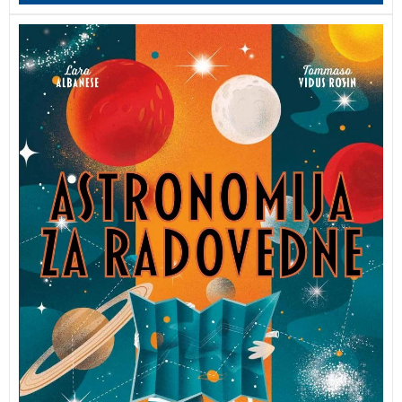
Knjiga vam bo v pomoč pri odkrivanju ozvezdij,
planetov in meglic, ki jih lahko vidimo s prostim
očesom, in tudi tistih, ki jih lahko opazimo samo s
pomočjo najsodobnejših teleskopov. Knjiga je prejela
znak kakovosti Zlata hruška.