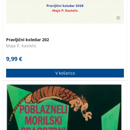
Pravljični koledar 202
Maja P. Kastelic
9,99
€
V košarico
Calvin in Hobbes: Poblazneli morilski pragozdni
maček. Deseta knjiga v zbirki najzabavnejših stripov z
glavnima junakoma Calvinom in Hobbesom! Strip je
prevedel Boštjan Gorenc – Pižama.