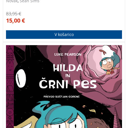
Novak
,
Sean Sims
83,95
€
15,00
€
V košarico
Hilda in črni pes
je četrta knjiga iz nagrajene serije o
pogumni deklici Hildi. Ko hilda naleti na Tontuja,
izgubljenega hišnega duha, ugotovi, da mesto
Trolberg skriva še kup skrivnosti. Besedilo je prevedel
Boštjan Gorenc.