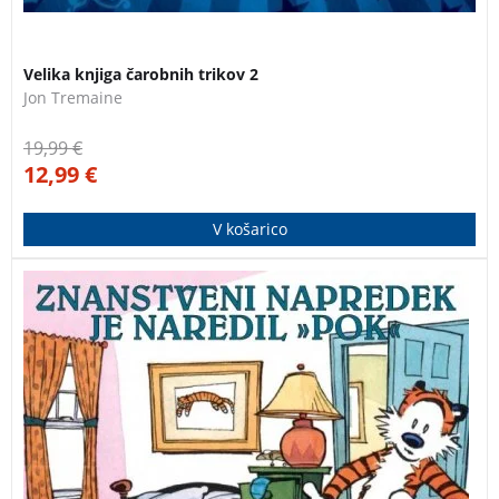
Velika knjiga čarobnih trikov 2
Jon Tremaine
19,99
€
12,99
€
V košarico
Nova knjiga zbranih stripov o dogodivščinah Calvina
in Hobbesa. Strip sodi med trojico svetovno najbolj
popularnih stripov.