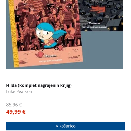
Hilda (komplet nagrajenih knjig)
Luke Pearson
85,96
€
49,99
€
V košarico