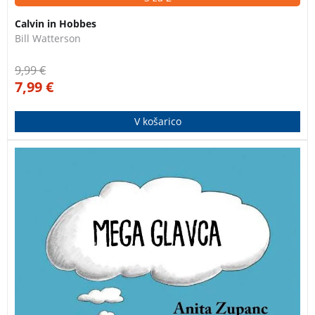
Calvin in Hobbes
Bill Watterson
9,99
€
7,99
€
V košarico
Dvanajstletnega Svita sošolci kličejo Glavca, sam pa
pravi, da je kar Mega Glavca. Ne prenaša neumnosti,
blesti v logiki, obožuje nogomet, zna opraviti z duhovi,
ima direktorske ideje, verjame, da je odličen kuhar in,
ja, odrasli in njihovi nasveti mu gredo hudo na živce –
čeprav mora včasih priznati, da imajo prav …