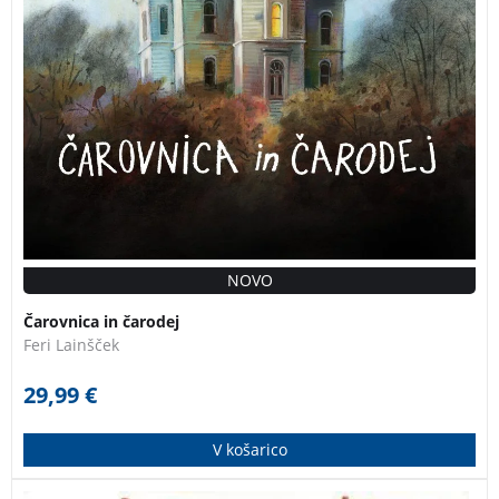
NOVO
Čarovnica in čarodej
Feri Lainšček
29,99
€
V košarico