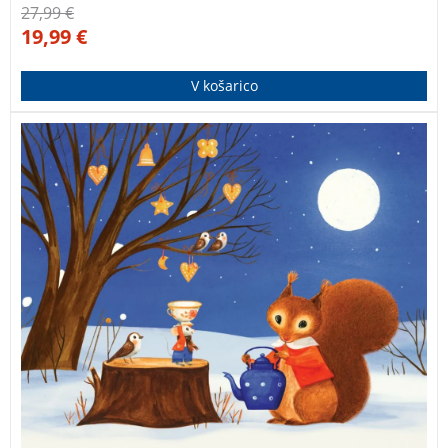
27,99
€
19,99
€
V košarico
Pravljični koledar s čudovitimi ilustracijami
mednarodno uveljavljene in nagrajene ilustratorke
Maje P. Kastelic.