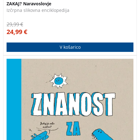
ZAKAJ? Naravoslovje
Izčrpna slikovna enciklopedija
29,99
€
24,99
€
V košarico
Ta knjiga je namenjena vsem navdušencem nad
znanostjo! Svoj navdih črpa iz različnih vprašanj, ki so
jih postavili bralci revije Images Doc, ter se dotakne
številnih področij: astronomije, fizike, naravoslovja,
tehnologije, zgodovine …
ZNANOST ZA RADOVEDNE