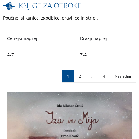
KNJIGE ZA OTROKE
Poučne slikanice, zgodbice, pravljice in stripi.
Knjige za otroke
Cenejši naprej
Dražji naprej
A-Z
Z-A
1
2
…
4
Naslednji
Vsak otrok si želi zasijati. Toda največja čarovnija se
zgodi, ko odkrije, v čem je zares edinstven.
Ko Iza dobi priložnost, da zapleše v predstavi, je
prepričana, da jo čaka glavna vloga. Toda včasih se
stvari obrnejo drugače, kot si predstavljamo. Ob