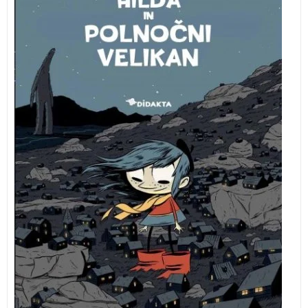
drugim tudi trolov in pa malih nevidnih bitij, ki si
prizadevajo, da bi se Hilda in njena mama izselili iz
hiše … Knjiga je prejela nominacijo Zlatirepec za
najboljši strip in priznanje Zlata hruška, ki ga za
kakovostno mladinsko književnost podeljuje Mestna
knjižnica Ljubljana.