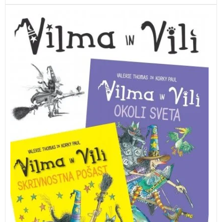
Vilma in Vili te vabita, da se jima pridružiš na njunih
barvitih, osupljivih in svetovnih pustolovščinah. V
svetu je prodanih že več kot devet milijonov slikanic iz
zbirke.