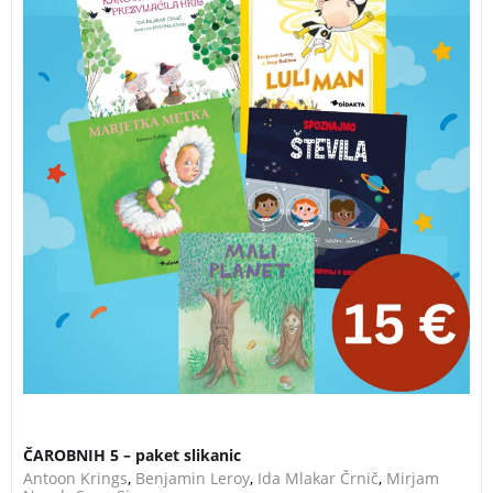
ČAROBNIH 5 – paket slikanic
Antoon Krings
,
Benjamin Leroy
,
Ida Mlakar Črnič
,
Mirjam