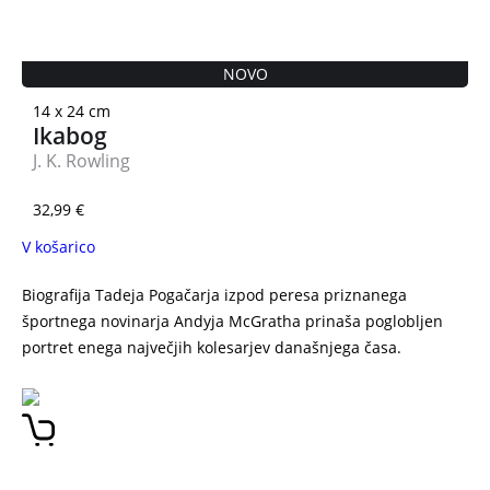
NOVO
14 x 24 cm
Ikabog
J. K. Rowling
32,99
€
V košarico
Biografija Tadeja Pogačarja izpod peresa priznanega
športnega novinarja Andyja McGratha prinaša poglobljen
portret enega največjih kolesarjev današnjega časa.
Tadej
Pogačar: Neustavljiv