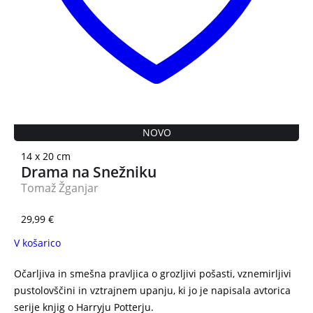
NOVO
14 x 20 cm
Drama na Snežniku
Tomaž Žganjar
29,99
€
V košarico
Očarljiva in smešna pravljica o grozljivi pošasti, vznemirljivi
pustolovščini in vztrajnem upanju, ki jo je napisala avtorica
serije knjig o Harryju Potterju.
J. K. Rowling Ikabog