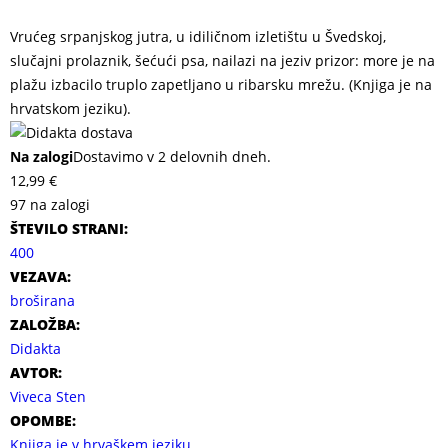
Vrućeg srpanjskog jutra, u idiličnom izletištu u Švedskoj,
slučajni prolaznik, šećući psa, nailazi na jeziv prizor: more je na
plažu izbacilo truplo zapetljano u ribarsku mrežu. (Knjiga je na
hrvatskom jeziku).
Na zalogi
Dostavimo v 2 delovnih dneh.
12,99
€
97 na zalogi
ŠTEVILO STRANI:
400
VEZAVA:
broširana
ZALOŽBA:
Didakta
AVTOR:
Viveca Sten
OPOMBE:
Knjiga je v hrvaškem jeziku.