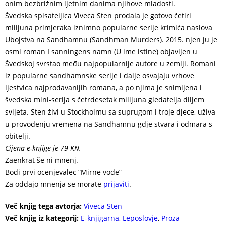
onim bezbrižnim ljetnim danima njihove mladosti.
Švedska spisateljica Viveca Sten prodala je gotovo četiri
milijuna primjeraka iznimno popularne serije krimića naslova
Ubojstva na Sandhamnu (Sandhman Murders). 2015. njen ju je
osmi roman I sanningens namn (U ime istine) objavljen u
Švedskoj svrstao među najpopularnije autore u zemlji. Romani
iz popularne sandhamnske serije i dalje osvajaju vrhove
ljestvica najprodavanijih romana, a po njima je snimljena i
švedska mini-serija s četrdesetak milijuna gledatelja diljem
svijeta. Sten živi u Stockholmu sa suprugom i troje djece, uživa
u provođenju vremena na Sandhamnu gdje stvara i odmara s
obitelji.
Cijena e-knjige je 79 KN.
Zaenkrat še ni mnenj.
Bodi prvi ocenjevalec “Mirne vode”
Za oddajo mnenja se morate
prijaviti
.
Več knjig tega avtorja:
Viveca Sten
Več knjig iz kategorij:
E-knjigarna
,
Leposlovje
,
Proza