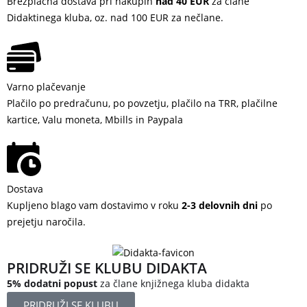
Brezplačna dostava pri nakupih
nad 40 EUR
za člane
Didaktinega kluba, oz. nad 100 EUR za nečlane.
Varno plačevanje
Plačilo po predračunu, po povzetju, plačilo na TRR, plačilne
kartice, Valu moneta, Mbills in Paypala
Dostava
Kupljeno blago vam dostavimo v roku
2-3 delovnih dni
po
prejetju naročila.
PRIDRUŽI SE KLUBU DIDAKTA
5% dodatni popust
za člane knjižnega kluba didakta
PRIDRUŽI SE KLUBU