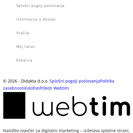
Splošni pogoji poslovanja
Informacije o dostavi
Vračila
Moj račun
Košarica
©
2026
- Didakta d.o.o.
Splošni pogoji poslovanja
Politika
zasebnosti
Kolofon
Piškoti
Webtim
Naložbo (vavčer za digitalni marketing – izdelava spletne strani,