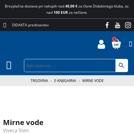
Brezplačna dostava pri nakupih nad
40,00 €
za člane Didaktinega kluba, oz.
nad
100 EUR
za nečlane.
DIDAKTA predstavitev
0
TRGOVINA
-
E-KNJIGARNA
-
MIRNE VODE
Mirne vode
Viveca Sten