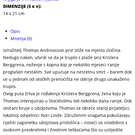
DIMENZIJE (
š x v
):
14 x 21 cm
Opis
Mnenja (0)
Istražitelj Thomas Andreasson prvi stiže na mjesto zločina.
Nedugo nakon, utvrdi se da je truplo s plaže ono Kristera
Berggrena, neženje s kopna koji je nekoliko mjeseci ranije
proglašen nestalim. Sve upućuje na nesretnu smrt – barem dok
se u jednom od otočkih prenoćišta ne otkrije drugo unakaženo
truplo.
Ovog puta žrtva je rođakinja Kristera Berggrena, žena koju je
Thomas intervjuirao u Stockholmu tek nekoliko dana ranije. Dok
otočani bruje o ubojstvima, Thomas se okreće staroj prijateljici,
lokalnoj odvjetnici Nori Linde. Združenim snagama pokušavaju
riješiti zagonetku ubojstava pridošlica – noseći se istodobno s
osobnim preokretima i životnim teškoćama što su uslijedile