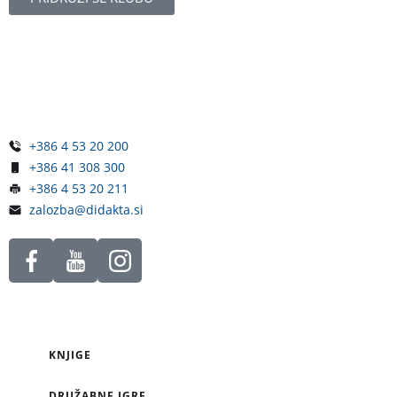
Železniška ulica 5
4248 Lesce
Slovenija
+386 4 53 20 200
+386 41 308 300
+386 4 53 20 211
zalozba@didakta.si
KNJIGE
DRUŽABNE IGRE