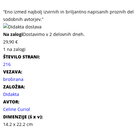
“Eno izmed najbolj izvirnih in briljantno napisanih proznih del
sodobnih avtorjev.”
Na zalogi
Dostavimo v 2 delovnih dneh.
29,90
€
1 na zalogi
ŠTEVILO STRANI:
216
VEZAVA:
broširana
ZALOŽBA:
Didakta
AVTOR:
Celine Curiol
DIMENZIJE (
š x v
):
14.2 x 22.2 cm