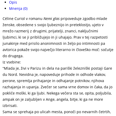
Opis
Mnenja (0)
Céline Curiol v romanu
Nemi glas
pripoveduje zgodbo mlade
ženske, obsedene s svojo ljubeznijo in preteklostjo, ujeto v
mrežo razmerij z drugimi, prijatelji, znanci, naključnimi
ljubimci, ki se ji približujejo in ji uhajajo. Prav v tej razpetosti
junakinje med prisilo anonimnosti in željo po intimnosti pa
avtorica pokaže svojo največjo literarno in človeško moč: sočutje
do drugega.
Iz vsebine:
“Mlada je, živi v Parizu in dela na pariški železniški postaji Gare
du Nord. Nevidna je, napoveduje prihode in odhode vlakov,
perone, spremlja prihajanje in odhajanje potnikov, njihova
razhajanja in upanja. Zvečer se sama vrne domov in čaka, da jo
pokliče moški, ki ga ljubi. Nekega večera sta se, opita, poljubila,
ampak on je zaljubljen v Ange, angela, bitje, ki ga ne more
izbrisati.
Sama se sprehaja po ulicah mesta, ponoči po nevarnih četrtih,