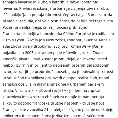
zahaja v kavarne in klube, v katerih je lahko lepota tudi
nevarna. Privlači jo izkušnja urbanega življenja, živi na robu,
išče naključja in ponuja iskrenost, čeprav tvega. Samo zato, da
bi videla, začutila, doživela resničnost, da bi bila del tega sveta.
Počasi privablja njega, on se ji počasi približuje.”
Francoska pisateljica in novinarka Céline Curiol se je rodila leta
1975 v Lyonu. Živela je v New Yorku, Londonu, Buenos Airesu,
zdaj znova biva v Brooklynu. Svoj prvi roman
Nemi glas
je
objavila leta 2005, preveden pa je v številne jezike. Znani
ameriški pisatelj Paul Auster je zanj dejal, da je »eno izmed
najbolj izvirnih in briljantno napisanih proznih del sodobnih
avtorjev, kar jih je prebral«, še posebej pa je pohvalil spretnost
in stilistično raznolikost pripovedi o napol realističnih, napol
sanjskih doživljajih glavne junakinje v urbanem pariškem
okolju. V francoski književni reviji
Lire
je denimo zapisal:
»Curiolova ima izostren občutek za detajle in nam ponuja
slikovito podobo francoske družbe nasploh – družbe nove
Francije, tiste z začetka 21. stoletja (…) Njeno pisanje odlikujejo
lahkotnost in ekonomičnost jezika, izrazna moč, sočutje in