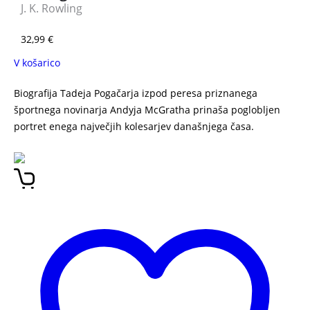
J. K. Rowling
32,99
€
V košarico
Biografija Tadeja Pogačarja izpod peresa priznanega
športnega novinarja Andyja McGratha prinaša poglobljen
portret enega največjih kolesarjev današnjega časa.
Tadej
Pogačar: Neustavljiv