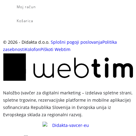
Moj račun
Košarica
©
2026
- Didakta d.o.o.
Splošni pogoji poslovanja
Politika
zasebnosti
Kolofon
Piškoti
Webtim
Naložbo (vavčer za digitalni marketing – izdelava spletne strani,
spletne trgovine, rezervacijske platforme in mobilne aplikacije)
sofinancirata Republika Slovenija in Evropska unija iz
Evropskega sklada za regionalni razvoj.