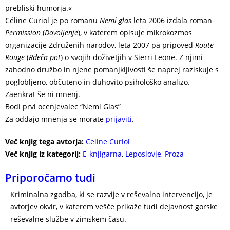
prebliski humorja.«
Céline Curiol je po romanu
Nemi glas
leta 2006 izdala roman
Permission
(
Dovoljenje
), v katerem opisuje mikrokozmos
organizacije Združenih narodov, leta 2007 pa pripoved
Route
Rouge
(
Rdeča pot
) o svojih doživetjih v Sierri Leone. Z njimi
zahodno družbo in njene pomanjkljivosti še naprej raziskuje s
poglobljeno, občuteno in duhovito psihološko analizo.
Zaenkrat še ni mnenj.
Bodi prvi ocenjevalec “Nemi Glas”
Za oddajo mnenja se morate
prijaviti
.
Več knjig tega avtorja:
Celine Curiol
Več knjig iz kategorij:
E-knjigarna
,
Leposlovje
,
Proza
Priporočamo tudi
Kriminalna zgodba, ki se razvije v reševalno intervencijo, je
avtorjev okvir, v katerem vešče prikaže tudi dejavnost gorske
reševalne službe v zimskem času.
DRAMA NA SNEŽNIKU –