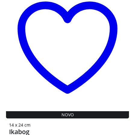
NOVO
14 x 24 cm
Ikabog