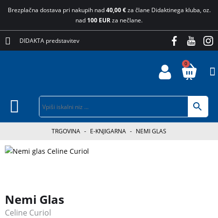
Brezplačna dostava pri nakupih nad
40,00 €
za člane Didaktinega kluba, oz.
nad
100 EUR
za nečlane.
DIDAKTA predstavitev
0
TRGOVINA
-
E-KNJIGARNA
-
NEMI GLAS
Nemi Glas
Celine Curiol