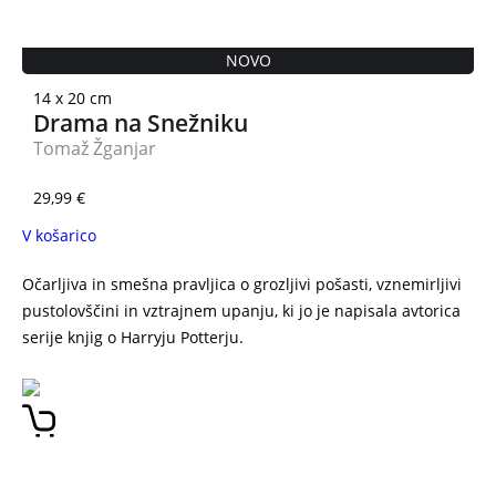
NOVO
14 x 20 cm
Drama na Snežniku
Tomaž Žganjar
29,99
€
V košarico
Očarljiva in smešna pravljica o grozljivi pošasti, vznemirljivi
pustolovščini in vztrajnem upanju, ki jo je napisala avtorica
serije knjig o Harryju Potterju.
J. K. Rowling Ikabog