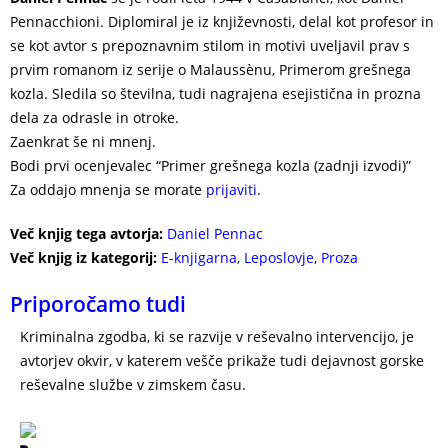
Pennacchioni. Diplomiral je iz književnosti, delal kot profesor in
se kot avtor s prepoznavnim stilom in motivi uveljavil prav s
prvim romanom iz serije o Malaussènu, Primerom grešnega
kozla. Sledila so številna, tudi nagrajena esejistična in prozna
dela za odrasle in otroke.
Zaenkrat še ni mnenj.
Bodi prvi ocenjevalec “Primer grešnega kozla (zadnji izvodi)”
Za oddajo mnenja se morate
prijaviti
.
Več knjig tega avtorja:
Daniel Pennac
Več knjig iz kategorij:
E-knjigarna
,
Leposlovje
,
Proza
Priporočamo tudi
Kriminalna zgodba, ki se razvije v reševalno intervencijo, je
avtorjev okvir, v katerem vešče prikaže tudi dejavnost gorske
reševalne službe v zimskem času.
DRAMA NA SNEŽNIKU –
TOMAŽ ŽGAJNAR