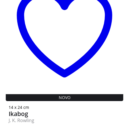
NOVO
14 x 24 cm
Ikabog
J. K. Rowling