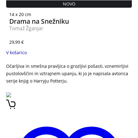
NOVO
14 x 20 cm
Drama na Snežniku
Tomaž Žganjar
29,99
€
V košarico
Očarljiva in smešna pravljica o grozljivi pošasti, vznemirljivi
pustolovščini in vztrajnem upanju, ki jo je napisala avtorica
serije knjig o Harryju Potterju.
J. K. Rowling Ikabog