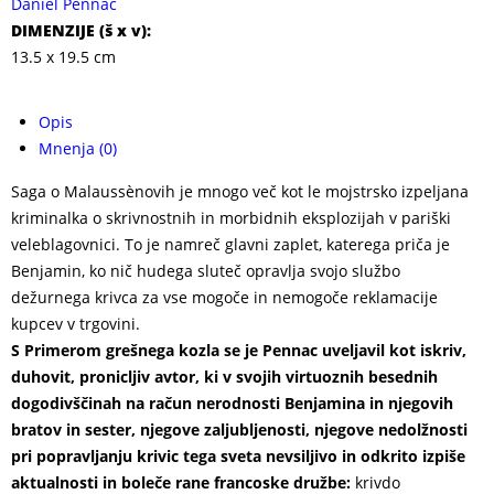
Daniel Pennac
DIMENZIJE (
š x v
):
13.5 x 19.5 cm
Opis
Mnenja (0)
Saga o Malaussènovih je mnogo več kot le mojstrsko izpeljana
kriminalka o skrivnostnih in morbidnih eksplozijah v pariški
veleblagovnici. To je namreč glavni zaplet, katerega priča je
Benjamin, ko nič hudega sluteč opravlja svojo službo
dežurnega krivca za vse mogoče in nemogoče reklamacije
kupcev v trgovini.
S Primerom grešnega kozla se je Pennac uveljavil kot iskriv,
duhovit, pronicljiv avtor, ki v svojih virtuoznih besednih
dogodivščinah na račun nerodnosti Benjamina in njegovih
bratov in sester, njegove zaljubljenosti, njegove nedolžnosti
pri popravljanju krivic tega sveta nevsiljivo in odkrito izpiše
aktualnosti in boleče rane francoske družbe:
krivdo