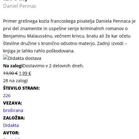
Daniel Pennac
Primer grešnega kozla francoskega pisatelja Daniela Pennaca je
prvi del znamenite in uspešne serije kriminalnih romanov o
Benjaminu Malaussènu, večnem krivcu, bratu ali že kar očetu
številne družine s kronično odsotno materjo. Zadnji izvodi –
knjiga je lahko rahlo poškodovana.
Na zalogi
Dostavimo v 2 delovnih dneh.
19,90
€
1,99
€
28 na zalogi
ŠTEVILO STRANI:
226
VEZAVA:
broširana
ZALOŽBA:
Didakta
AVTOR: