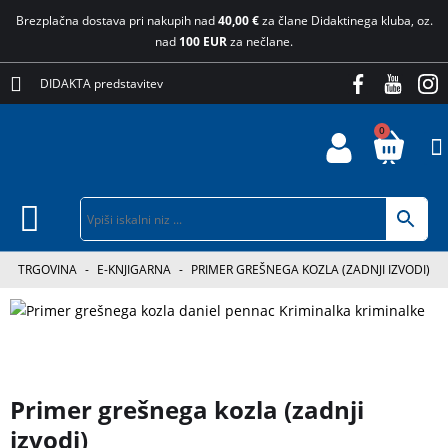
Brezplačna dostava pri nakupih nad
40,00 €
za člane Didaktinega kluba, oz.
nad
100 EUR
za nečlane.
DIDAKTA predstavitev
0
TRGOVINA
-
E-KNJIGARNA
-
PRIMER GREŠNEGA KOZLA (ZADNJI IZVODI)
Primer grešnega kozla (zadnji
izvodi)