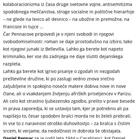
kolaboracionizma iz časa druge svetovne vojne, antisemitizma
spodobnega meščanstva, stroge socialne in politične hierarhije
– ne glede na levico ali desnico – na ubožne in premožne, na
Francoze in tujce …
Čar Pennacove pripovedi je v njeni svobodi in njegovi
svobodomiselnosti: roman se daje prostodušno na izbiro, tako
kot njegovi junaki iz Bellevilla. Lahko ga berete kot napeto
kriminalko, ker vse do zadnjega ne daje slutiti dejanskega
razpleta.
Lahko ga berete kot igrivo pisanje o zgodah in nezgodah
preštevilne družine, ki po zaslugi vedno znova srečno
zaljubljene in spokojno noseče matere dobiva nove in nove
člane, ali o vsakdanjem življenju afriških priseljencev v Parizu.
Ali celo kot strastno ljubezensko zgodbo, prelito v prave besede
in prava zaporedja, ki se ustavijo tam, kjer je potrebno ali pa
napišejo to, česar spodobni bralci morda ne bi želeli prebrati.
In vse to z naravnost otroško duhovitostjo – za bralca s čistim
srcem, ki verjame, da nedolžnost in dobrota še obstajata.
Daniel Pennac
se je rodil leta 1944 v Casablanci, kot Daniel