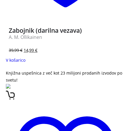
Zabojnik (darilna vezava)
A. M. Ollikainen
39,99
€
14,99
€
V košarico
Knjižna uspešnica z več kot 23 milijoni prodanih izvodov po
svetu!