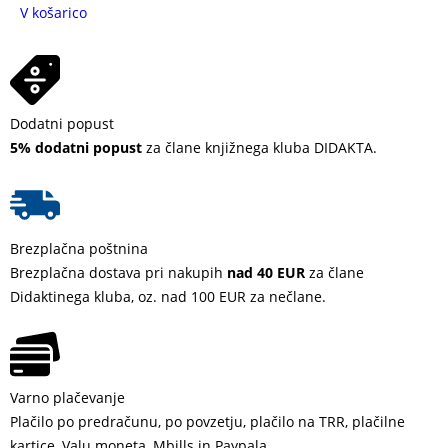
V košarico
Dodatni popust
5% dodatni popust
za člane knjižnega kluba DIDAKTA.
Brezplačna poštnina
Brezplačna dostava pri nakupih
nad 40 EUR
za člane
Didaktinega kluba, oz. nad 100 EUR za nečlane.
Varno plačevanje
Plačilo po predračunu, po povzetju, plačilo na TRR, plačilne
kartice, Valu moneta, Mbills in Paypala