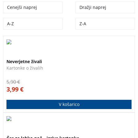
Cenejši naprej
Dražji naprej
A-Z
Z-A
Kartonka Neverjetne živali iz te zbirke prikazujejo
živali v njihovem naravnem okolju.
Neverjetne živali
Kartonke o živalih
5,90
€
3,99
€
V košarico
S pomočjo preprostih premičnih vstavkov odkrij, kako
potekajo priprave na spanje in kaj vse se dogaja, ko