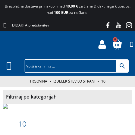
Brezplačna dostava pri nakupih nad
40,00 €
za člane Didaktinega kluba, oz.
nad
100 EUR
za nečlane.
DIDAKTA predstavitev
0
TRGOVINA
-
IZDELEK ŠTEVILO STRANI
-
10
Filtriraj po kategorijah
10