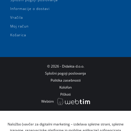
Informacije o dostavi
Vračila
Moj račun
Košarica
©
2026
- Didakta d.o.o.
Splošni pogoji poslovanja
Politika zasebnosti
Kolofon
Piškoti
Webtim
Naložbo (vavčer za digitalni marketing – izdelava spletne strani, spletne
trgovine, rezervacijske platforme in mobilne aplikacije) sofinancirata