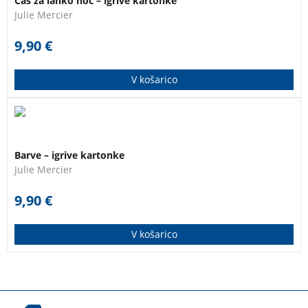
Čas za lahko noč – igrive kartonke
trdno spiš.
Julie Mercier
9,90
€
V košarico
S pomočjo preprostih premičnih vstavkov odkrij barve,
ki jih najdeš v naravi.
Barve – igrive kartonke
Julie Mercier
9,90
€
V košarico