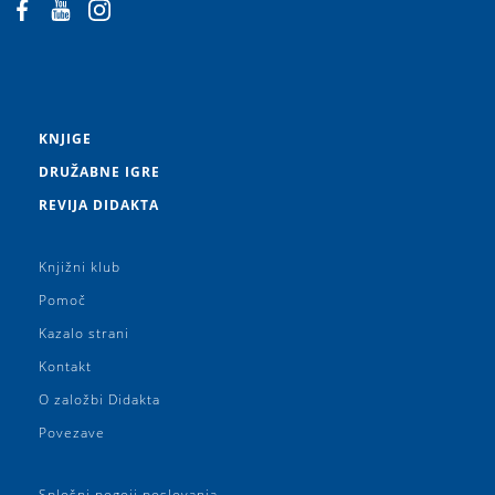
KNJIGE
DRUŽABNE IGRE
REVIJA DIDAKTA
Knjižni klub
Pomoč
Kazalo strani
Kontakt
O založbi Didakta
Povezave
Splošni pogoji poslovanja