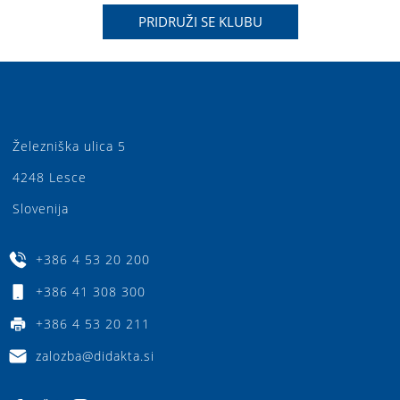
PRIDRUŽI SE KLUBU
Železniška ulica 5
4248 Lesce
Slovenija
+386 4 53 20 200
+386 41 308 300
+386 4 53 20 211
zalozba@didakta.si