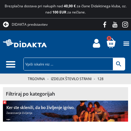
Brezplačna dostava pri nakupih nad
40,00 €
za člane Didaktinega kluba, oz.
nad
100 EUR
za nečlane.
DIDAKTA predstavitev
0
TRGOVINA
-
IZDELEK ŠTEVILO STRANI
-
128
Filtriraj po kategorijah