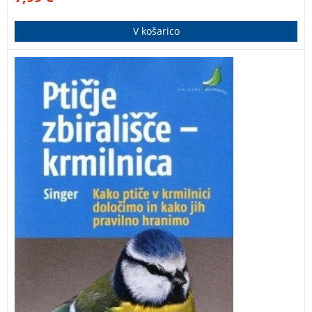
V košarico
Kako ptiče v krmilnici določimo in kako jih pravilno
hranimo. Uporabna in priročna knjižica za vsakega
ljubitelja ptičev! Obnovljena izdaja.