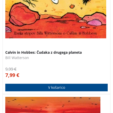
Calvin in Hobbes: Čudaka z drugega planeta
Bill Watterson
9,99
€
7,99
€
V košarico
Novakov roman “Zvezde bodo ugasnile, če povem jim
svojo zgodbo” je presunljivo in aktualno branje za