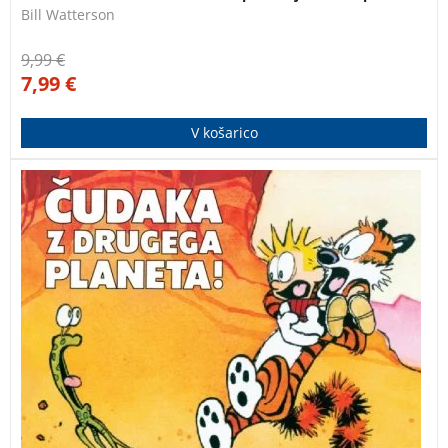
Bill Watterson
9,99
€
7,99
€
V košarico
Čudaka z drugega planeta je druga v seriji stripov o
legendarnih junakih Calvinu in Hobbesu.