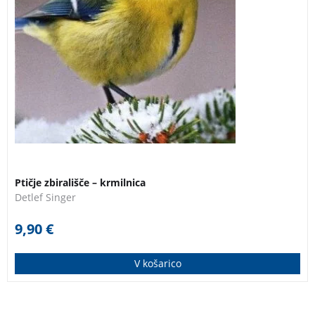
Ptičje zbirališče – krmilnica
Detlef Singer
9,90
€
V košarico