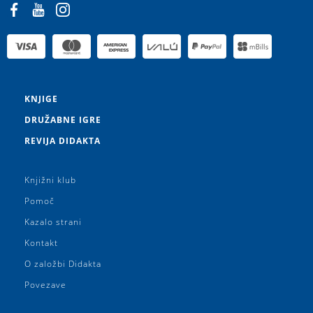
KNJIGE
DRUŽABNE IGRE
REVIJA DIDAKTA
Knjižni klub
Pomoč
Kazalo strani
Kontakt
O založbi Didakta
Povezave