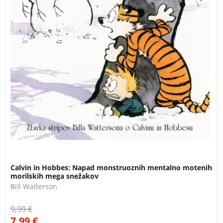
Calvin in Hobbes: Napad monstruoznih mentalno motenih
morilskih mega snežakov
Bill Watterson
9,99
€
7,99
€