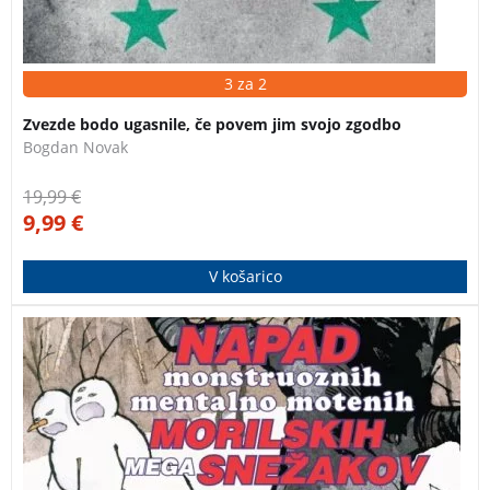
3 za 2
Zvezde bodo ugasnile, če povem jim svojo zgodbo
Bogdan Novak
19,99
€
9,99
€
V košarico
Četrta knjiga zbranih stripov o dogodivščinah Calvina
in Hobbesa. Strip sodi med trojico svetovno najbolj
popularnih stripov. Knjiga je prejela znak kakovosti
Zlata hruška.