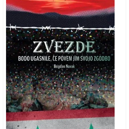
mladino in odrasle. Skozi prvoosebno izpoved
mladega Haruna plast za plastjo odstira univerzalno
pripoved o upanju in trpljenju begunskih družin po
svetu. Roman izpoveduje zgodbo družine Hallaj, ki je
zaradi vojne in želje po varnejšem ter človeka
vrednem življenju prisiljena zapustiti svoj edini dom,
ki ga je kdaj koli poznala, in se podati v neznano.