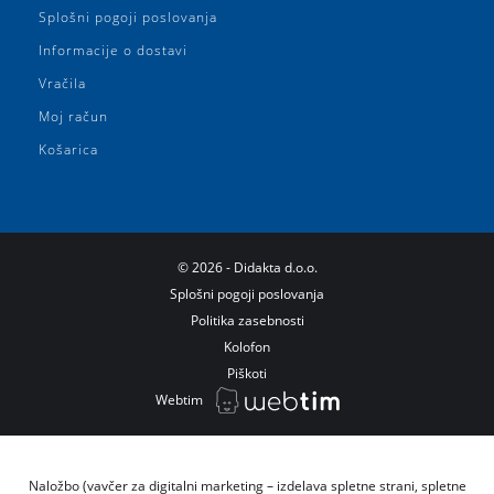
Splošni pogoji poslovanja
Informacije o dostavi
Vračila
Moj račun
Košarica
©
2026
- Didakta d.o.o.
Splošni pogoji poslovanja
Politika zasebnosti
Kolofon
Piškoti
Webtim
Naložbo (vavčer za digitalni marketing – izdelava spletne strani, spletne