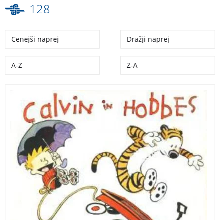
128
Cenejši naprej
Dražji naprej
A-Z
Z-A
Že peta knjiga v seriji stripov o legendarnih junakih
Calvinu in Hobbesu.