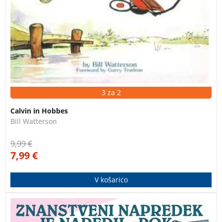
3 za 2
Calvin in Hobbes
Bill Watterson
9,99
€
7,99
€
V košarico
Nova knjiga zbranih stripov o dogodivščinah Calvina