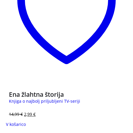
3 za 2
Ena žlahtna štorija
Knjiga o najbolj priljubljeni TV-seriji
14,99
€
2,99
€
V košarico