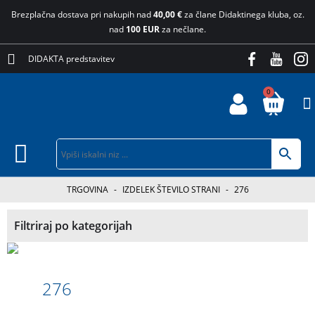
Brezplačna dostava pri nakupih nad
40,00 €
za člane Didaktinega kluba, oz.
nad
100 EUR
za nečlane.
DIDAKTA predstavitev
0
TRGOVINA
-
IZDELEK ŠTEVILO STRANI
-
276
Filtriraj po kategorijah
276