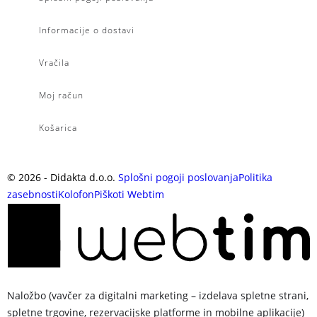
Informacije o dostavi
Vračila
Moj račun
Košarica
©
2026
- Didakta d.o.o.
Splošni pogoji poslovanja
Politika
zasebnosti
Kolofon
Piškoti
Webtim
Naložbo (vavčer za digitalni marketing – izdelava spletne strani,
spletne trgovine, rezervacijske platforme in mobilne aplikacije)