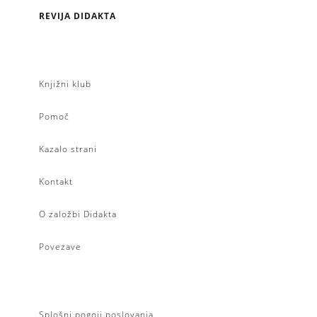
REVIJA DIDAKTA
Knjižni klub
Pomoč
Kazalo strani
Kontakt
O založbi Didakta
Povezave
Splošni pogoji poslovanja