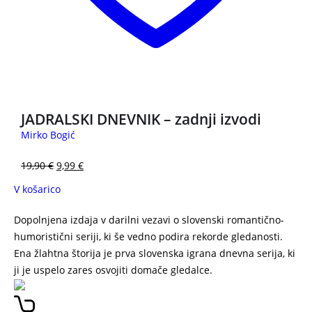
3 za 2
JADRALSKI DNEVNIK – zadnji izvodi
Mirko Bogić
19,90
€
9,99
€
V košarico
Dopolnjena izdaja v darilni vezavi o slovenski romantično-
humoristični seriji, ki še vedno podira rekorde gledanosti.
Ena žlahtna štorija je prva slovenska igrana dnevna serija, ki
ji je uspelo zares osvojiti domače gledalce.