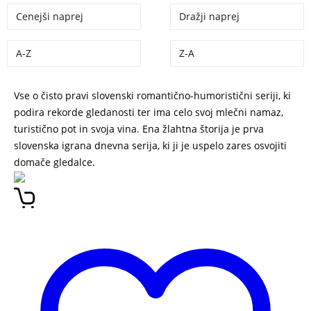
Cenejši naprej
Dražji naprej
A-Z
Z-A
Vse o čisto pravi slovenski romantično-humoristični seriji, ki
podira rekorde gledanosti ter ima celo svoj mlečni namaz,
turistično pot in svoja vina. Ena žlahtna štorija je prva
slovenska igrana dnevna serija, ki ji je uspelo zares osvojiti
domače gledalce.
Ena žlahtna štorija