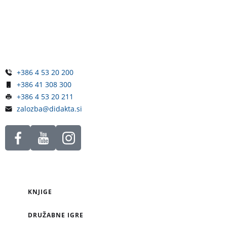
Železniška ulica 5
4248 Lesce
Slovenija
+386 4 53 20 200
+386 41 308 300
+386 4 53 20 211
zalozba@didakta.si
KNJIGE
DRUŽABNE IGRE