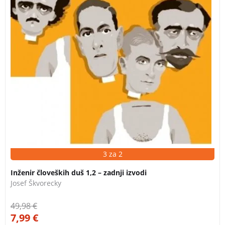
3 za 2
Inženir človeških duš 1,2 – zadnji izvodi
Josef Škvorecky
49,98
€
7,99
€