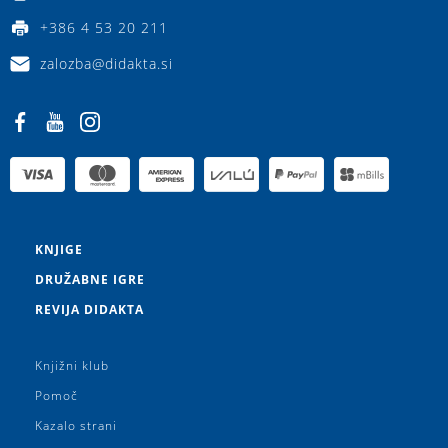
+386 4 53 20 211
zalozba@didakta.si
KNJIGE
DRUŽABNE IGRE
REVIJA DIDAKTA
Knjižni klub
Pomoč
Kazalo strani