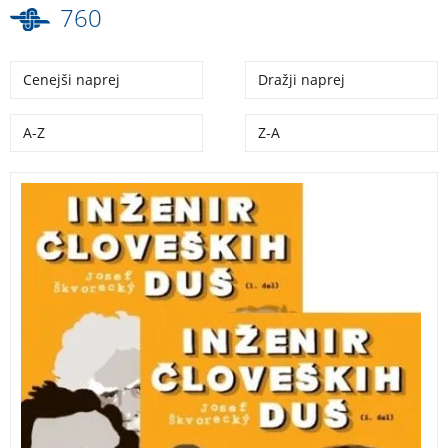
760
Cenejši naprej
Dražji naprej
A-Z
Z-A
Inženir človeških duš je roman o ljubezni do življenja
in največje delo Josefa Škvoreckyja, za katero je bil
nomiran za Nobelovo nagrado.