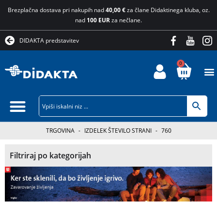
Brezplačna dostava pri nakupih nad
40,00 €
za člane Didaktinega kluba, oz.
nad
100 EUR
za nečlane.
DIDAKTA predstavitev
0
TRGOVINA
-
IZDELEK ŠTEVILO STRANI
-
760
Filtriraj po kategorijah