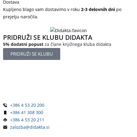
Dostava
Kupljeno blago vam dostavimo v roku
2-3 delovnih dni
po
prejetju naročila.
PRIDRUŽI SE KLUBU DIDAKTA
5% dodatni popust
za člane knjižnega kluba didakta
PRIDRUŽI SE KLUBU
Železniška ulica 5
4248 Lesce
Slovenija
+386 4 53 20 200
+386 41 308 300
+386 4 53 20 211
zalozba@didakta.si