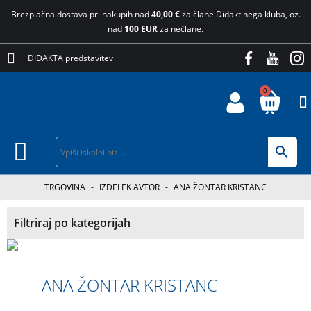
Brezplačna dostava pri nakupih nad
40,00 €
za člane Didaktinega kluba, oz.
nad
100 EUR
za nečlane.
DIDAKTA predstavitev
0
TRGOVINA
-
IZDELEK AVTOR
-
ANA ŽONTAR KRISTANC
Filtriraj po kategorijah
ANA ŽONTAR KRISTANC