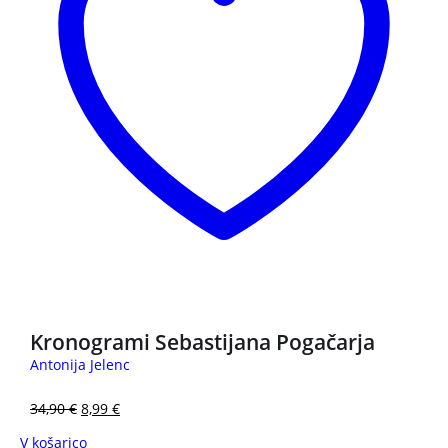
3 za 2
Kronogrami Sebastijana Pogačarja
Antonija Jelenc
34,90
€
8,99
€
V košarico