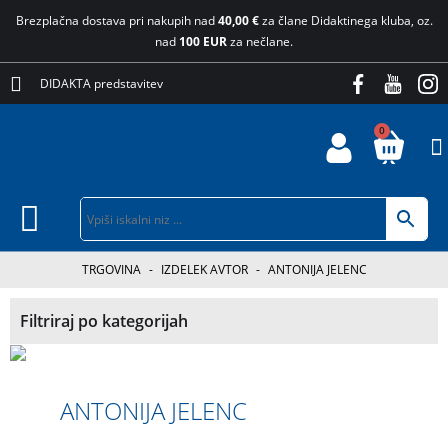
Brezplačna dostava pri nakupih nad
40,00 €
za člane Didaktinega kluba, oz.
nad
100 EUR
za nečlane.
DIDAKTA predstavitev
0
TRGOVINA
-
IZDELEK AVTOR
-
ANTONIJA JELENC
Filtriraj po kategorijah
ANTONIJA JELENC