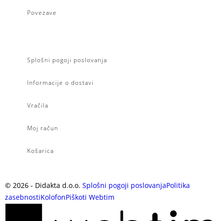
Povezave
Splošni pogoji poslovanja
Informacije o dostavi
Vračila
Moj račun
Košarica
©
2026
- Didakta d.o.o.
Splošni pogoji poslovanja
Politika
zasebnosti
Kolofon
Piškoti
Webtim