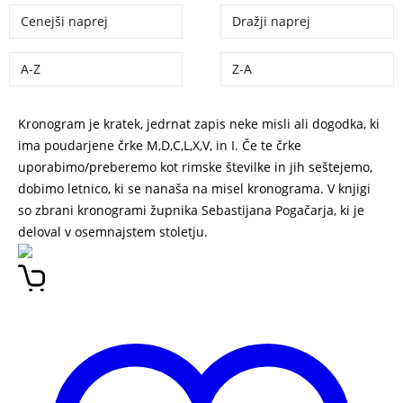
Cenejši naprej
Dražji naprej
A-Z
Z-A
Kronogram je kratek, jedrnat zapis neke misli ali dogodka, ki
ima poudarjene črke M,D,C,L,X,V, in I. Če te črke
uporabimo/preberemo kot rimske številke in jih seštejemo,
dobimo letnico, ki se nanaša na misel kronograma. V knjigi
so zbrani kronogrami župnika Sebastijana Pogačarja, ki je
deloval v osemnajstem stoletju.