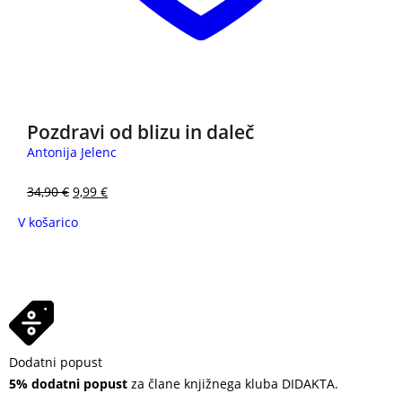
3 za 2
Pozdravi od blizu in daleč
Antonija Jelenc
34,90
€
9,99
€
V košarico
Dodatni popust
5% dodatni popust
za člane knjižnega kluba DIDAKTA.