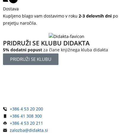
Dostava
Kupljeno blago vam dostavimo v roku
2-3 delovnih dni
po
prejetju naročila.
PRIDRUŽI SE KLUBU DIDAKTA
5% dodatni popust
za člane knjižnega kluba didakta
PRIDRUŽI SE KLUBU
Železniška ulica 5
4248 Lesce
Slovenija
+386 4 53 20 200
+386 41 308 300
+386 4 53 20 211
zalozba@didakta.si