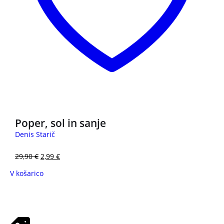
3 za 2
Poper, sol in sanje
Denis Starič
29,90
€
2,99
€
V košarico