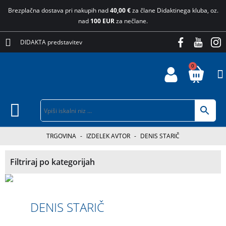
Brezplačna dostava pri nakupih nad
40,00 €
za člane Didaktinega kluba, oz.
nad
100 EUR
za nečlane.
DIDAKTA predstavitev
0
TRGOVINA
-
IZDELEK AVTOR
-
DENIS STARIČ
Filtriraj po kategorijah
DENIS STARIČ