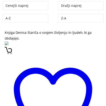
Cenejši naprej
Dražji naprej
A-Z
Z-A
Knjiga Denisa Stariča o svojem življenju in ljudeh, ki ga
obdajajo.
POPER SOL SANJE DENIS STARIČ